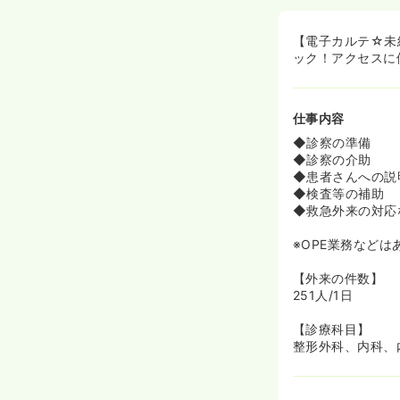
【電子カルテ☆未
ック！アクセスに
仕事内容
◆診察の準備
◆診察の介助
◆患者さんへの説
◆検査等の補助
◆救急外来の対応
※OPE業務などは
【外来の件数】
251人/1日
【診療科目】
整形外科、内科、内