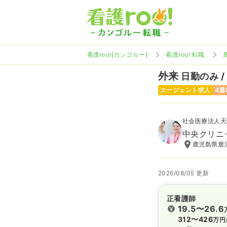
看護roo![カンゴルー]
看護roo! 転職
外来
日勤のみ /
エージェント求人
4週
社会医療法人天
中央クリニ
鹿児島県鹿児
2026/08/05 更新
正看護師
19.5〜26.6
312〜426
万円