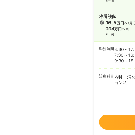
※一例
准看護師
16.5
万円〜
/月
264
万円〜
/年
※一例
勤務時間
8:30～17
7:30～16
9:30～18
診療科目
内科、消
ョン科