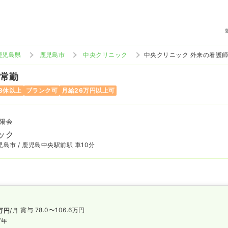
鹿児島県
鹿児島市
中央クリニック
中央クリニック 外来の看護
 常勤
8休以上
ブランク可
月給26万円以上可
陽会
ック
島市 / 鹿児島中央駅前駅 車10分
賞与 78.0〜106.6万円
万円
/月
/年