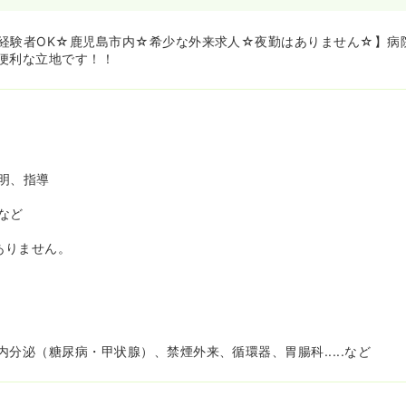
経験者OK☆鹿児島市内☆希少な外来求人☆夜勤はありません☆】病
便利な立地です！！
明、指導
など
ありません。
分泌（糖尿病・甲状腺）、禁煙外来、循環器、胃腸科.....など