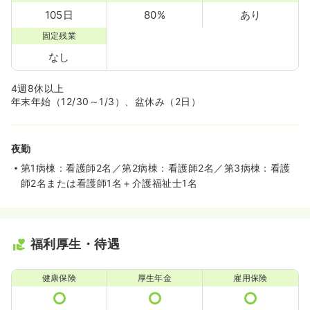
105日
80%
あり
固定残業
なし
4週8休以上
年末年始（12/30～1/3）、盆休み（2日）
夜勤
第1病棟：看護師2名／第2病棟：看護師2名／第3病棟：看護
師2名または看護師1名＋介護福祉士1名
福利厚生・待遇
健康保険
厚生年金
雇用保険