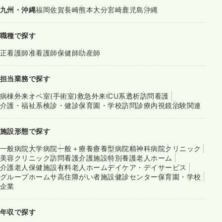
九州・沖縄
福岡
佐賀
長崎
熊本
大分
宮崎
鹿児島
沖縄
職種で探す
正看護師
准看護師
保健師
助産師
担当業務で探す
病棟
外来
オペ室(手術室)
救急外来
ICU系
透析
訪問看護
介護・福祉系
検診・健診
保育園・学校
訪問診療
内視鏡
治験関連
施設形態で探す
一般病院
大学病院
一般＋療養
療養型病院
精神科病院
クリニック
美容クリニック
訪問看護
介護施設
特別養護老人ホーム
介護老人保健施設
有料老人ホーム
デイケア・デイサービス
グループホーム
サ高住
障がい者施設
健診センター
保育園・学校
企業
年収で探す