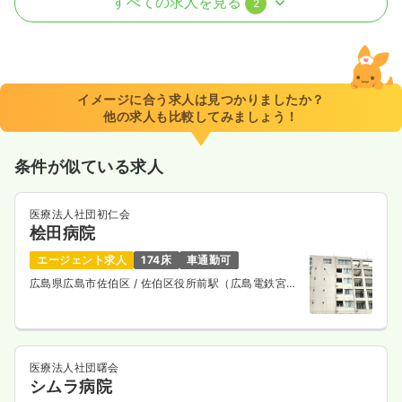
すべての求人を見る
2
一時募集休止
日勤のみ（常勤）
21.5〜31.6
給与
万円
/月
賞与2回
※一例
イメージに合う求人は見つかりましたか？
時間
8:30～17:30
（休憩60分）
他の求人も比較してみましょう！
日祝休み
4週8休以上
ブランク可
月給31万円以上可
条件が似ている求人
気になる
詳細を見る
医療法人社団初仁会
桧田病院
一時募集休止
日勤のみ（パート）
エージェント求人
174床
車通勤可
1,300
給与
時給
円〜
広島県広島市佐伯区
/ 佐伯区役所前駅（広島電鉄宮島
時間
8:30～17:30
（休憩60分）
線） 徒歩6分
日祝休み
ブランク可
時給1,300円以上可
気になる
詳細を見る
医療法人社団曙会
シムラ病院