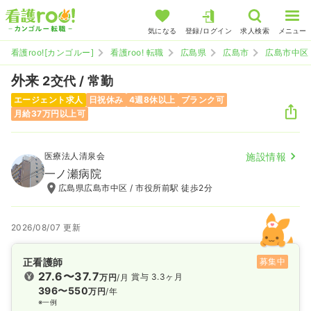
気になる
登録/ログイン
求人検索
メニュー
看護roo![カンゴルー]
看護roo! 転職
広島県
広島市
広島市中区
外来
2交代 / 常勤
エージェント求人
日祝休み
4週8休以上
ブランク可
月給37万円以上可
医療法人清泉会
施設情報
一ノ瀬病院
広島県広島市中区 / 市役所前駅 徒歩2分
2026/08/07 更新
正看護師
募集中
27.6〜37.7
賞与 3.3ヶ月
万円
/月
396〜550
万円
/年
※一例