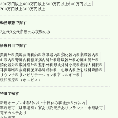
300万円以上
400万円以上
500万円以上
600万円以上
700万円以上
800万円以上
勤務形態で探す
2交代
3交代
日勤のみ
夜勤のみ
診療科目で探す
美容外科
美容皮膚科
内科
呼吸器内科
消化器内科
循環器内科
血液内科
腎臓内科
糖尿病内科
外科
呼吸器外科
心臓血管外科
消化器外科
脳神経外科
整形外科
形成外科
小児科
産婦人科
眼科
耳鼻咽喉科
皮膚科
泌尿器科
精神科・心療内科
放射線科
麻酔科
リウマチ科
リハビリテーション科
アレルギー科
緩和医療科（ホスピス）
特徴で探す
新規オープン
4週8休以上
土日休み
駅徒歩５分以内
車通勤可（駐車場有）
寮あり
託児所あり
ブランク・未経験可
電子カルテあり
会社概要