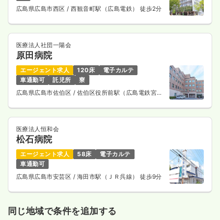
広島県広島市西区
/ 西観音町駅（広島電鉄） 徒歩2分
医療法人社団一陽会
原田病院
エージェント求人
120床
電子カルテ
車通勤可
託児所
寮
広島県広島市佐伯区
/ 佐伯区役所前駅（広島電鉄宮島
線） 徒歩4分
医療法人恒和会
松石病院
エージェント求人
58床
電子カルテ
車通勤可
広島県広島市安芸区
/ 海田市駅（ＪＲ呉線） 徒歩9分
同じ地域で条件を追加する