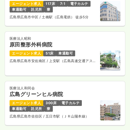
エージェント求人
117床
7:1
電子カルテ
車通勤可
託児所
寮
広島県広島市中区
/ 土橋駅（広島電鉄） 徒歩5分
医療法人昭和
原田整形外科病院
エージェント求人
51床
車通勤可
広島県広島市安佐南区
/ 上安駅（広島高速交通アスト
ラムライン） 徒歩7分
医療法人和同会
広島グリーンヒル病院
エージェント求人
300床
電子カルテ
車通勤可
託児所
寮
広島県広島市佐伯区
/ 五日市駅（ＪＲ山陽本線）