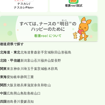
ナスカレ/
看護roo!国試
ナスカレPlus+
都道府県で探す
北海道・東北
北海道
青森
岩手
宮城
秋田
山形
福島
北陸・甲信越
新潟
富山
石川
福井
山梨
長野
関東
東京
神奈川
埼玉
千葉
茨城
栃木
群馬
東海
愛知
岐阜
静岡
三重
関西
大阪
京都
兵庫
滋賀
奈良
和歌山
中国
広島
岡山
鳥取
島根
山口
四国
徳島
香川
愛媛
高知