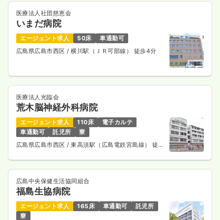
医療法人社団慈恵会
いまだ病院
エージェント求人
50床
車通勤可
広島県広島市西区
/ 横川駅（ＪＲ可部線） 徒歩4分
医療法人光臨会
荒木脳神経外科病院
エージェント求人
110床
電子カルテ
車通勤可
託児所
寮
広島県広島市西区
/ 東高須駅（広島電鉄宮島線） 徒歩
3分
広島中央保健生活協同組合
福島生協病院
エージェント求人
165床
車通勤可
託児所
寮