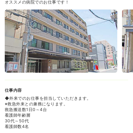
◆認定看護師資格取得支援制度もあるので、今後将来的に
オススメの病院でのお仕事です！
目指したいとお考えの方にオススメです！（現在、摂食嚥
下分野の認定看護師が1名在籍されています。）
◆看護協会の研修参加者に対して、月1万円までは病院が
負担してくれる制度も整っています♪
≪能力や経験ではなく、やる気を大切にされる看護部長で
す♪≫
◆看護部長は「能力や経験以上に、頑張ってくれる人を大
切にしたい」という想いを持たれている方で、スタッフの
事を自分の家族のような存在と考えておられます。一ノ瀬
病院で働いていたことを周りからちゃんと評価してもらえ
るような病院にしたいと考えている為、新卒・中途の教育
体制には特に力を入れています！
◆家族を入院させたいと思える病院にしたいとの想いも強
く、実際にご家族をスタッフ自身が勤務している病棟に入
仕事内容
れたスタッフの方も多くおられます。
◆外来でのお仕事を担当していただきます。
≪離職率が低く、スタッフ同士が協力し合う風土です♪≫
※救急外来との兼務になります。
◆職場を活性化させるための「フィッシュ哲学（遊ぶ・態
救急搬送数1日0～4台
度を選ぶ・注意を向ける・楽しませるといったマインドを
看護師年齢層
持って仕事に取り組む考え方）」を導入し、職員一人一人
30代～50代
がイキイキと働けるような環境作りに積極的です♪
看護師数4名
◆10年以上在籍しているスタッフも多く、ご家庭の事情な