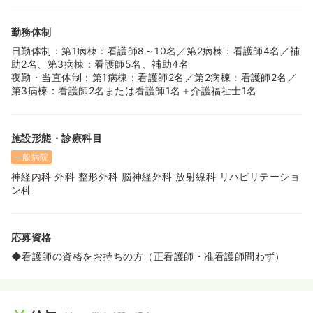
どで早退やシフト交代も融通が利きやすい環境です！
◆育休・産休を取得されてから復帰される方もたくさんお
勤務体制
られます。
日勤体制：第1病棟：看護師8～10名／第2病棟：看護師4名／補
助2名、第3病棟：看護師5名、補助4名
夜勤・当直体制：第1病棟：看護師2名／第2病棟：看護師2名／
第3病棟：看護師2名または看護師1名＋介護福祉士1名
施設形態・診療科目
一般病院
神経内科 外科 整形外科 脳神経外科 放射線科 リハビリテーショ
ン科
応募資格
◆看護師の資格をお持ちの方（正看護師・准看護師問わず）