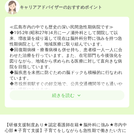
キャリアアドバイザーのおすすめポイント
≪広島市内の中でも歴史の深い民間急性期病院です≫
◆1952年(昭和27年)4月に一ノ瀬外科として開院して以
来、増改築を繰り返して現在は脳外科分野に強みを持つ急
性期病院として、地域医療に取り組んでいます。
◆回復期病棟・療養病棟も併せ持ち、患者様一人一人に合
わせた治療を行っています。また、在宅部門も今後強化を
図りながら、地域から求められる医療に対して直向きな病
院を目指しています。
◆脳疾患を未然に防ぐための脳ドックも積極的に行なわれ
ています。
◆市役所前駅すぐの好立地で、公共交通機関等でも通いや
すい場所にあります♪
続きを読む
≪キャリアアップを応援してくれる環境が充実しています
♪≫
◆クリニカルラダーを導入しており、月に2～3回程度部署
毎の勉強会も実施しています。総合病院以上にアットホー
ムな環境の中で、知識を習得しながら自分の成長も感じら
【研修支援制度あり★認定看護師在籍★脳外科に強み★市内中
れる職場です。
心部★子育て支援】子育てをしながらも急性期で働きたい方に