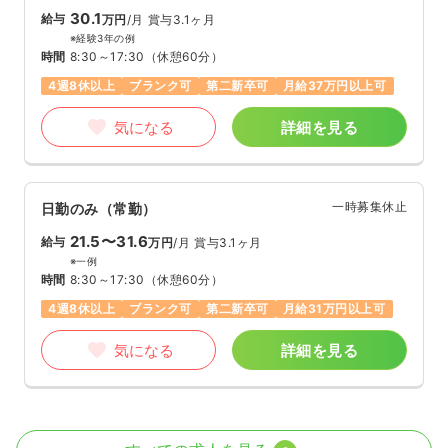
30.1
給与
万円
/月
賞与3.1ヶ月
※経験3年の例
時間
8:30～17:30
（休憩60分）
4週8休以上
ブランク可
第二新卒可
月給37万円以上可
気になる
詳細を見る
一時募集休止
日勤のみ（常勤）
21.5〜31.6
給与
万円
/月
賞与3.1ヶ月
※一例
時間
8:30～17:30
（休憩60分）
4週8休以上
ブランク可
第二新卒可
月給31万円以上可
気になる
詳細を見る
外来
一般病院
正・准看護師