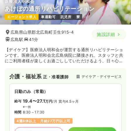
医療法人明和会
あけぼの通所リハビリテーション
エージェント求人
車通勤可
託児所
寮
広島県山県郡北広島町壬生915-4
施設詳細
広島駅
41分
【デイケア】医療法人明和会が運営する通所リハビリテーショ
ンです。医療法人明和会北広島病院に隣接され、スタッフと共
にご利用者様が楽しくお過ごししていただけるよう、日々心が
けています。また、デイケアのメインであるリハビリも丁寧に
行えるよう、トレーニングマシンを設置し、健康促進に力を入
介護・福祉系
デイケア・デイサービス
正・准看護師
れています。
日勤のみ（常勤）
19.4〜27.1
給与
万円
/月
賞与4.5ヶ月
※一例
時間
8:30～17:30
4週8休以上
月給27万円以上可