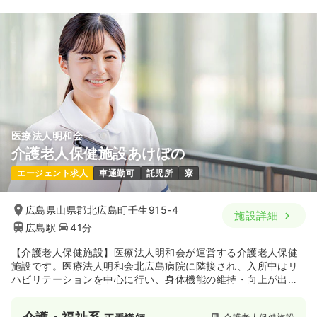
医療法人明和会
介護老人保健施設あけぼの
エージェント求人
車通勤可
託児所
寮
広島県山県郡北広島町壬生915-4
施設詳細
広島駅
41分
【介護老人保健施設】医療法人明和会が運営する介護老人保健
施設です。医療法人明和会北広島病院に隣接され、入所中はリ
ハビリテーションを中心に行い、身体機能の維持・向上が出来
るようスタッフ同士協力してサービスを提供しています。ま
た、年間を通して家族会や様々な行事等を行い、ご利用者の