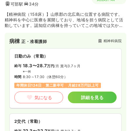
可部駅
34分
【精神病院（158床）】山県郡の北広島に位置する病院です。
精神科を中心に医療を展開しており、地域を担う病院として活
動しています。認知症の病棟を持っていてこの地域では欠かせ
ない治療を提供しています。
病棟
精神科病院
正・准看護師
日勤のみ（常勤）
18.3〜28.7
給与
万円
/月
賞与3.7ヶ月
※一例
時間
8:30～17:30
（休憩60分）
年間休日124日
第二新卒可
月給28万円以上可
気になる
詳細を見る
2交代（常勤）
22.3〜32.2
給与