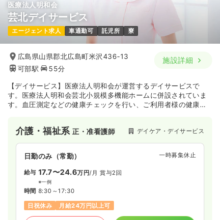
医療法人明和会
芸北デイサービス
エージェント求人
車通勤可
託児所
寮
広島県山県郡北広島町米沢436-13
施設詳細
可部駅
55分
【デイサービス】医療法人明和会が運営するデイサービスで
す。医療法人明和会芸北小規模多機能ホームに併設されていま
す。血圧測定などの健康チェックを行い、ご利用者様の健康を
サポートするだけでなく、ご利用様と多くコミュニケーション
をとり、運動や頭の体操などを行っています。また、高齢者の
介護・福祉系
デイケア・デイサービス
正・准看護師
方でも扱いやすいトレーニングマシーンや持久力を養う自転車
エルゴメーターなどのリハビリ機器も完備しており、元気で健
康的なライフスタイルに繋げるため日々勤めています。
一時募集休止
日勤のみ（常勤）
17.7〜24.6
給与
万円
/月
賞与2回
※一例
時間
8:30～17:30
日祝休み
月給24万円以上可