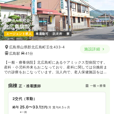
医療法人明和会
北広島病院
エージェント求人
車通勤可
託児所
寮
広島県山県郡北広島町壬生433-4
施設詳細
広島駅
41分
【一般・療養病院】北広島町にあるケアミックス型病院です。
産科・小児科外来もおこなっており、産科に関しては分娩前ま
での診療をおこなっています。法人内で、老人保健施設をはじ
め特別養護老人ホームなども展開し、急性期から介護・福祉の
分野まで幅広いサービスを提供している病院です。
病棟
一般＋療養
正・准看護師
2交代（常勤）
25.0〜33.1
給与
万円
/月
賞与4.5ヶ月
※一例