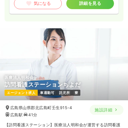
気になる
詳細を見る
医療法人明和会
訪問看護ステーションちよだ
エージェント求人
車通勤可
託児所
寮
広島県山県郡北広島町壬生915-4
施設詳細
広島駅
41分
【訪問看護ステーション】医療法人明和会が運営する訪問看護