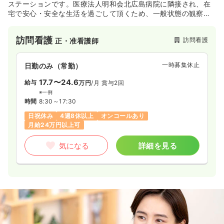
ステーションです。医療法人明和会北広島病院に隣接され、在
宅で安心・安全な生活を過ごして頂くため、一般状態の観察だ
けでなく、内服薬の管理や清潔の介助等を行っています。丁寧
できめ細やかな訪問を通し、ご利用者様やご家族様との信頼関
訪問看護
訪問看護
正・准看護師
係を築いていく事を目指しています。
一時募集休止
日勤のみ（常勤）
17.7〜24.6
給与
万円
/月
賞与2回
※一例
時間
8:30～17:30
日祝休み
4週8休以上
オンコールあり
月給24万円以上可
気になる
詳細を見る