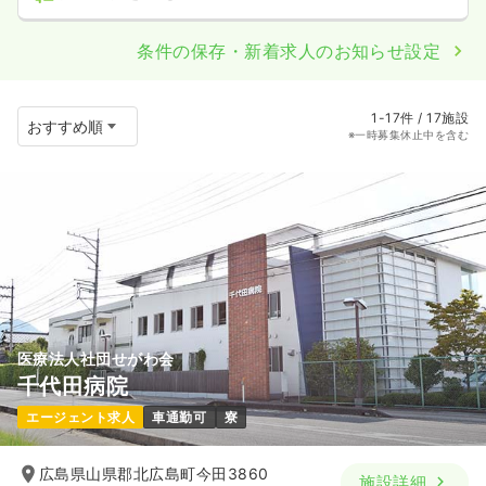
条件の保存・新着求人のお知らせ設定
1-17件 / 17施設
※一時募集休止中を含む
医療法人社団せがわ会
千代田病院
エージェント求人
車通勤可
寮
広島県山県郡北広島町今田3860
施設詳細