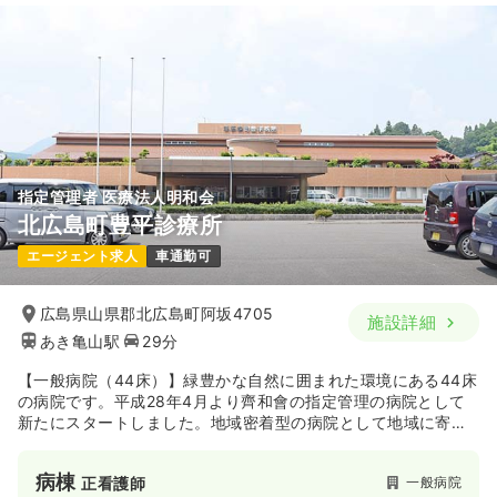
指定管理者 医療法人明和会
北広島町豊平診療所
エージェント求人
車通勤可
広島県山県郡北広島町阿坂4705
施設詳細
あき亀山駅
29分
【一般病院（44床）】緑豊かな自然に囲まれた環境にある44床
の病院です。平成28年4月より齊和會の指定管理の病院として
新たにスタートしました。地域密着型の病院として地域に寄り
添った診療を実施しています。また、入院による診療のみなら
ず、外来をはじめ通所リハビリなど地域のかかりつけ医として
病棟
一般病院
正看護師
幅広く貢献している病院です。