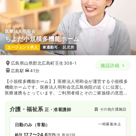
医療法人明和会
ちよだ小規模多機能ホーム
エージェント求人
車通勤可
託児所
広島県山県郡北広島町壬生308-1
施設詳細
広島駅
41分
【小規模多機能ホーム】】医療法人明和会が運営する小規模多
機能ホームです。医療法人明和会北広島病院の近くに位置し、
医療連携をとっています。ご利用者様とそのご家族様の意思を
尊重し、地域に根付いたサービスを常に提供し続けています。
介護・福祉系
その他介護施設
正・准看護師
一時募集休止
日勤のみ（常勤）
17.7〜24.6
給与
万円
/月
賞与2回