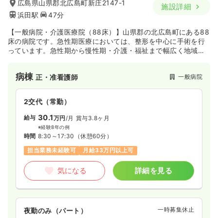
広島県山県郡北広島町新庄2147-1
施設詳細
浜田駅
47分
【一般病院・介護医療院（88床）】山県郡の北広島町にある88
床の病院です。急性期医療においては、整形を中心に手術を行
っています。急性期から慢性期・介護・福祉まで幅広く地域に
寄り添った医療・ケアを提供している地域の「かかりつけ医」
的存在の病院です。
病棟
一般病院
正・准看護師
2交代（常勤）
30.1
給与
万円
/月
賞与3.8ヶ月
※経験8年の例
時間
8:30～17:30
（休憩60分）
担当業務未経験可
月給33万円以上可
気になる
詳細を見る
一時募集休止
夜勤のみ（パート）