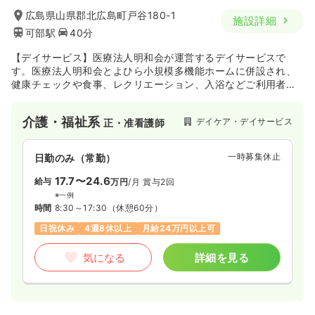
広島県山県郡北広島町戸谷180-1
施設詳細
可部駅
40分
【デイサービス】医療法人明和会が運営するデイサービスで
す。医療法人明和会とよひら小規模多機能ホームに併設され、
健康チェックや食事、レクリエーション、入浴などご利用者様
に合った日替わりサービスを行っています。ご利用目的は様々
ですが、ご利用者様が地域の憩いの場として、自由で楽しく過
介護・福祉系
デイケア・デイサービス
正・准看護師
ごしていただけるよう日々サポートしています。
一時募集休止
日勤のみ（常勤）
17.7〜24.6
給与
万円
/月
賞与2回
※一例
時間
8:30～17:30
（休憩60分）
日祝休み
4週8休以上
月給24万円以上可
気になる
詳細を見る