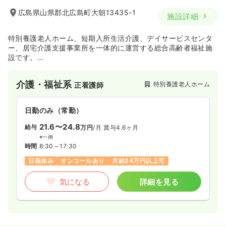
広島県山県郡北広島町大朝13435-1
施設詳細
特別養護老人ホーム、短期入所生活介護、デイサービスセンタ
ー、居宅介護支援事業所を一体的に運営する総合高齢者福祉施
設です。
「いつも笑顔でいられるように」をモットーに、ご利用者様一
人ひとりに応じたサービスを提供し、ご家庭で可能な限り生活
介護・福祉系
特別養護老人ホーム
正看護師
を続けられるよう支援しています。
日勤のみ（常勤）
21.6〜24.8
給与
万円
/月
賞与4.6ヶ月
※一例
時間
8:30～17:30
日祝休み
オンコールあり
月給24万円以上可
気になる
詳細を見る