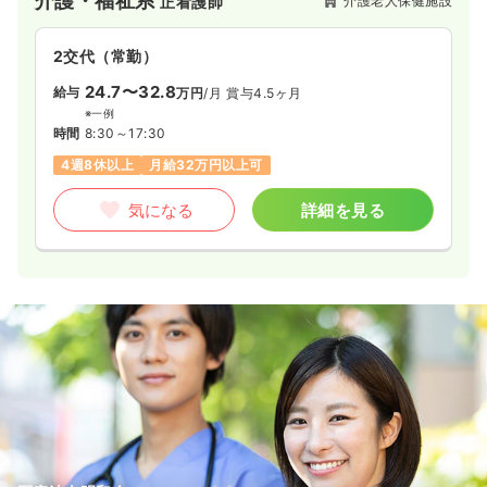
介護・福祉系
介護老人保健施設
正看護師
方々に充実した入所生活を送って頂いています。
2交代（常勤）
24.7〜32.8
給与
万円
/月
賞与4.5ヶ月
※一例
時間
8:30～17:30
4週8休以上
月給32万円以上可
気になる
詳細を見る