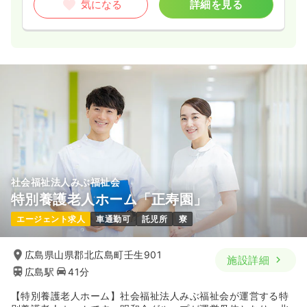
気になる
詳細を見る
社会福祉法人みぶ福祉会
特別養護老人ホーム「正寿園」
エージェント求人
車通勤可
託児所
寮
広島県山県郡北広島町壬生901
施設詳細
広島駅
41分
【特別養護老人ホーム】社会福祉法人みぶ福祉会が運営する特