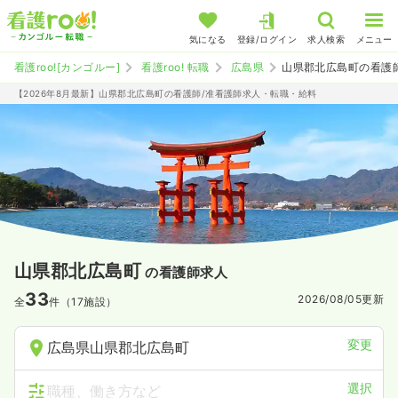
気になる
登録/ログイン
求人検索
メニュー
看護roo![カンゴルー]
看護roo! 転職
広島県
山県郡北広島町の看護
【2026年8月最新】山県郡北広島町の看護師/准看護師求人・転職・給料
山県郡北広島町
の看護師求人
33
2026/08/05
更新
全
件（17施設）
変更
広島県山県郡北広島町
選択
職種、働き方など