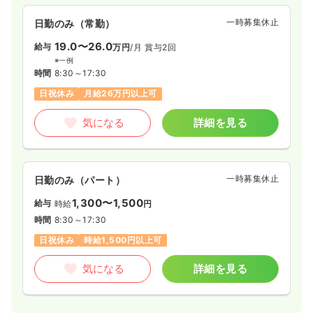
一時募集休止
日勤のみ（常勤）
一時募集休止
日勤のみ（常勤）
16.5〜29.7
給与
万円
/月
賞与2回
19.0〜26.0
給与
万円
/月
賞与2回
※一例
※一例
時間
8:30～17:30
（休憩60分）
時間
8:30～17:30
4週8休以上
月給29万円以上可
日祝休み
月給26万円以上可
気になる
詳細を見る
気になる
詳細を見る
一時募集休止
日勤のみ（パート）
1,300〜1,500
給与
時給
円
時間
8:30～17:30
日祝休み
時給1,500円以上可
気になる
詳細を見る