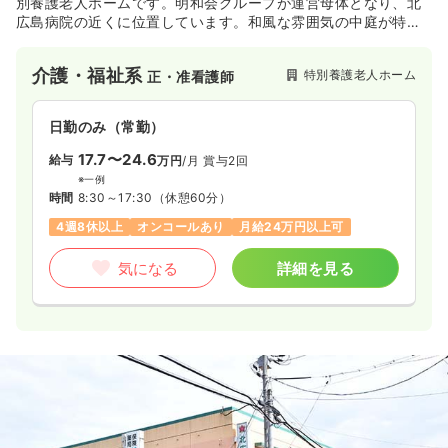
別養護老人ホームです。明和会グループが運営母体となり、北
広島病院の近くに位置しています。和風な雰囲気の中庭が特徴
で、ご利用者様が安心・安全な生活をお過ごしして頂けるよう
地域に根付いたサービスをご提供しています。また、施設内に
介護・福祉系
特別養護老人ホーム
正・准看護師
はデイサービスセンターも併設されています。
日勤のみ（常勤）
17.7〜24.6
給与
万円
/月
賞与2回
※一例
時間
8:30～17:30
（休憩60分）
4週8休以上
オンコールあり
月給24万円以上可
気になる
詳細を見る