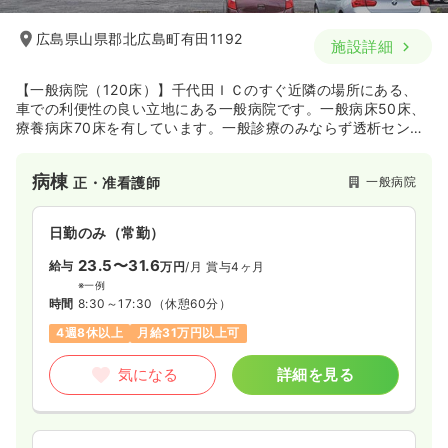
1,350
給与
時給
円〜
広島県山県郡北広島町有田1192
施設詳細
時間
8:30～17:30
日祝休み
時給1,300円以上可
【一般病院（120床）】千代田ＩＣのすぐ近隣の場所にある、
車での利便性の良い立地にある一般病院です。一般病床50床、
気になる
詳細を見る
療養病床70床を有しています。一般診療のみならず透析センタ
ーや健康管理センターをはじめ、回復期に至るまで幅広く地域
のニーズに寄り添った診療を実施しています。
病棟
一般病院
正・准看護師
日勤のみ（常勤）
23.5〜31.6
給与
万円
/月
賞与4ヶ月
※一例
時間
8:30～17:30
（休憩60分）
4週8休以上
月給31万円以上可
気になる
詳細を見る