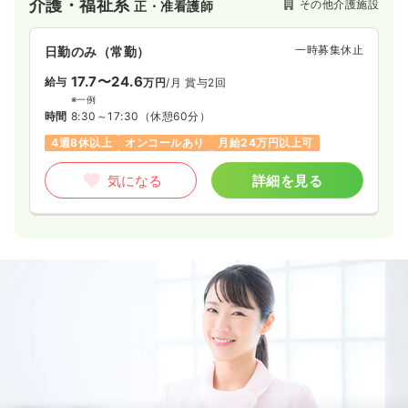
介護・福祉系
その他介護施設
正・准看護師
す。
一時募集休止
日勤のみ（常勤）
17.7〜24.6
給与
万円
/月
賞与2回
※一例
時間
8:30～17:30
（休憩60分）
4週8休以上
オンコールあり
月給24万円以上可
気になる
詳細を見る