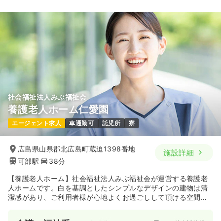
社会福祉法人みぶ福祉会
養護老人ホーム仁愛園
エージェント求人
車通勤可
託児所
寮
広島県山県郡北広島町蔵迫1398番地
施設詳細
可部駅
38分
【養護老人ホーム】社会福祉法人みぶ福祉会が運営する養護老
人ホームです。白を基調としたシンプルなデザインの建物は清
潔感があり、ご利用者様が心地よくお過ごしして頂ける空間と
なっています。また、ご利用者様が安心・安全な生活をお過ご
しして頂けるよう地域に根付いたサービスをご提供していま