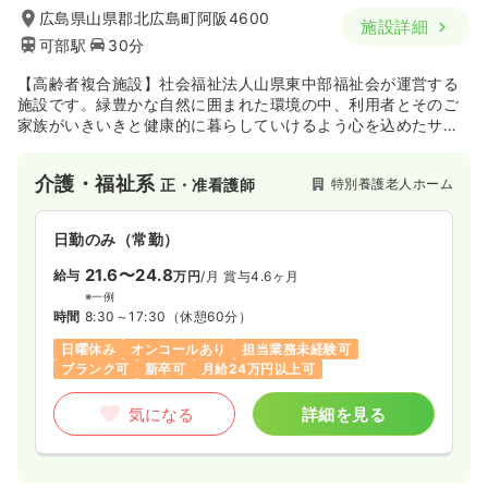
広島県山県郡北広島町阿阪4600
施設詳細
可部駅
30分
【高齢者複合施設】社会福祉法人山県東中部福祉会が運営する
施設です。緑豊かな自然に囲まれた環境の中、利用者とそのご
家族がいきいきと健康的に暮らしていけるよう心を込めたサー
ビスを提供しています。同敷地内には、特別養護老人ホーム
（従来型・ユニット型）・ショートステイ・デイサービスなど
介護・福祉系
特別養護老人ホーム
正・准看護師
が併設されております。
日勤のみ（常勤）
21.6〜24.8
給与
万円
/月
賞与4.6ヶ月
※一例
時間
8:30～17:30
（休憩60分）
日曜休み
オンコールあり
担当業務未経験可
ブランク可
新卒可
月給24万円以上可
気になる
詳細を見る