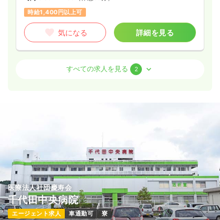
時給1,400円以上可
気になる
詳細を見る
外来
一般＋療養
正・准看護師
すべての求人を見る
2
一時募集休止
日勤のみ（常勤）
17.7〜24.6
給与
万円
/月
賞与2回
※一例
時間
8:30～17:30
（休憩60分）
4週8休以上
月給24万円以上可
気になる
詳細を見る
医療法人社団慶寿会
検診・健診
一般＋療養
保健師
千代田中央病院
エージェント求人
車通勤可
寮
一時募集休止
日勤のみ（パート）