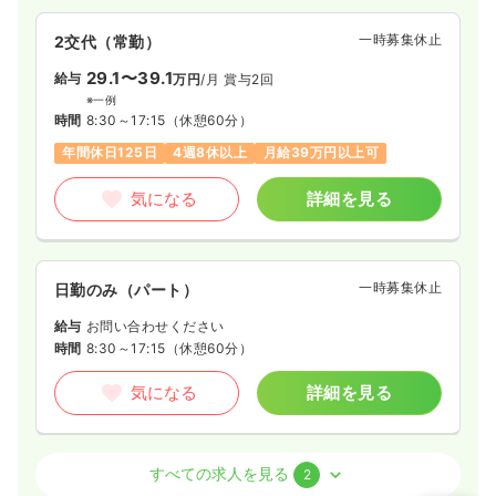
一時募集休止
2交代（常勤）
29.1〜39.1
給与
万円
/月
賞与2回
※一例
時間
8:30～17:15
（休憩60分）
年間休日125日
4週8休以上
月給39万円以上可
気になる
詳細を見る
一時募集休止
日勤のみ（パート）
給与
お問い合わせください
時間
8:30～17:15
（休憩60分）
気になる
詳細を見る
外来
一般病院
正看護師
すべての求人を見る
2