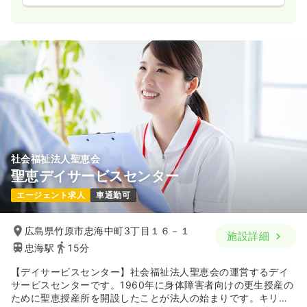
社会福祉法人聖恵会
聖恵デイサービスセンター
エージェント求人
車通勤可
広島県竹原市忠海中町3丁目１６－１
施設詳細
忠海駅
15分
【デイサービスセンター】社会福祉法人聖恵会の運営するデイ
サービスセンターです。1960年に身体障害者向けの更生授産の
ために聖恵授産所を開設したことが法人の始まりです。キリス