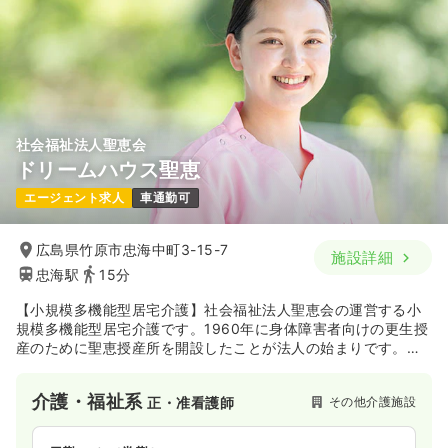
社会福祉法人聖恵会
ドリームハウス聖恵
エージェント求人
車通勤可
広島県竹原市忠海中町3-15-7
施設詳細
忠海駅
15分
【小規模多機能型居宅介護】社会福祉法人聖恵会の運営する小
規模多機能型居宅介護です。1960年に身体障害者向けの更生授
産のために聖恵授産所を開設したことが法人の始まりです。キ
リスト教信仰を基に、ご利用者様に合った様々なサービスを提
供しています。ドリームハウス聖恵ではご利用者様とのコミュ
介護・福祉系
その他介護施設
正・准看護師
ニケーションを大切にしており、多様多彩なレクリエーション
や家族との交流などを通してご利用者様一人ひとりに合った適
切なサービスを心がけています。