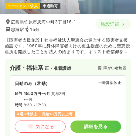
エージェント求人
車通勤可
広島県竹原市忠海中町3丁目16-1
施設詳細
忠海駅
15分
【障害者支援施設】社会福祉法人聖恵会の運営する障害者支援
施設です。1960年に身体障害者向けの更生授産のために聖恵授
産所を開設したことが法人の始まりです。キリスト教信仰を基
に、ご利用者様に合った様々なサービスを提供しています。ラ
イフサポートホーム聖恵ではご利用者様とのコミュニケーショ
介護・福祉系
障がい者施設
正・准看護師
ンを大切にしており、多様多彩な創作活動やイベントを通して
自立できるようにサポートしています。
一時募集休止
日勤のみ（常勤）
18.0
給与
万円〜
/月
賞与2回
※一例
時間
8:30～17:30
4週8休以上
月給18万円以上可
気になる
詳細を見る