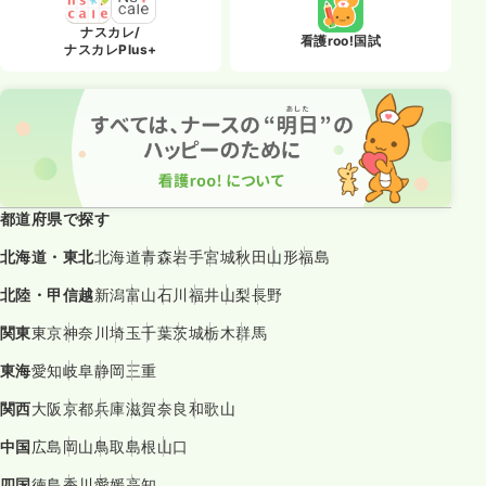
ナスカレ/
看護roo!国試
ナスカレPlus+
都道府県で探す
北海道・東北
北海道
青森
岩手
宮城
秋田
山形
福島
北陸・甲信越
新潟
富山
石川
福井
山梨
長野
関東
東京
神奈川
埼玉
千葉
茨城
栃木
群馬
東海
愛知
岐阜
静岡
三重
関西
大阪
京都
兵庫
滋賀
奈良
和歌山
中国
広島
岡山
鳥取
島根
山口
四国
徳島
香川
愛媛
高知