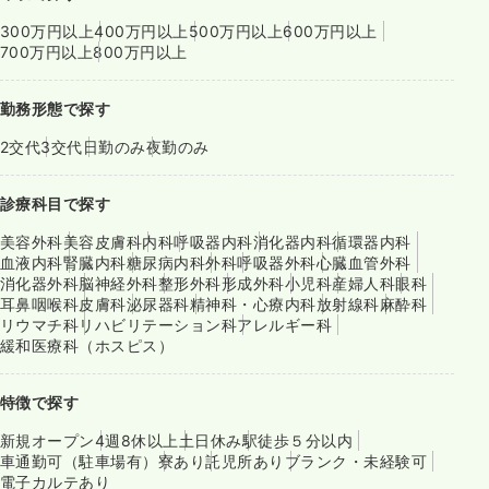
300万円以上
400万円以上
500万円以上
600万円以上
700万円以上
800万円以上
勤務形態で探す
2交代
3交代
日勤のみ
夜勤のみ
診療科目で探す
美容外科
美容皮膚科
内科
呼吸器内科
消化器内科
循環器内科
血液内科
腎臓内科
糖尿病内科
外科
呼吸器外科
心臓血管外科
消化器外科
脳神経外科
整形外科
形成外科
小児科
産婦人科
眼科
耳鼻咽喉科
皮膚科
泌尿器科
精神科・心療内科
放射線科
麻酔科
リウマチ科
リハビリテーション科
アレルギー科
緩和医療科（ホスピス）
特徴で探す
新規オープン
4週8休以上
土日休み
駅徒歩５分以内
車通勤可（駐車場有）
寮あり
託児所あり
ブランク・未経験可
電子カルテあり