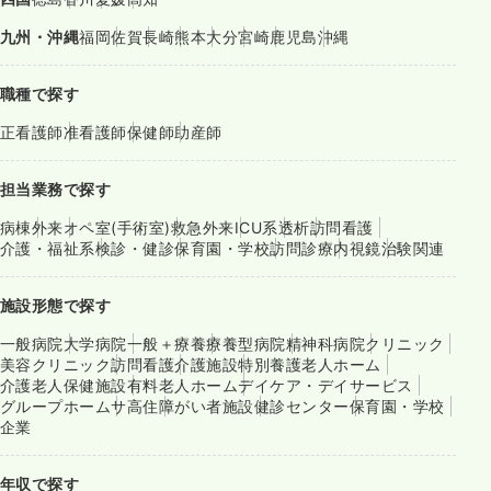
九州・沖縄
福岡
佐賀
長崎
熊本
大分
宮崎
鹿児島
沖縄
職種で探す
正看護師
准看護師
保健師
助産師
担当業務で探す
病棟
外来
オペ室(手術室)
救急外来
ICU系
透析
訪問看護
介護・福祉系
検診・健診
保育園・学校
訪問診療
内視鏡
治験関連
施設形態で探す
一般病院
大学病院
一般＋療養
療養型病院
精神科病院
クリニック
美容クリニック
訪問看護
介護施設
特別養護老人ホーム
介護老人保健施設
有料老人ホーム
デイケア・デイサービス
グループホーム
サ高住
障がい者施設
健診センター
保育園・学校
企業
年収で探す