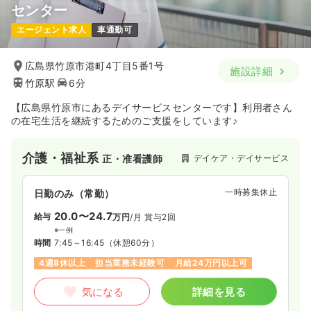
センター
エージェント求人
車通勤可
広島県竹原市港町4丁目5番1号
施設詳細
竹原駅
6分
【広島県竹原市にあるデイサービスセンターです】利用者さん
の在宅生活を継続するためのご支援をしています♪
介護・福祉系
デイケア・デイサービス
正・准看護師
一時募集休止
日勤のみ（常勤）
20.0〜24.7
給与
万円
/月
賞与2回
※一例
時間
7:45～16:45
（休憩60分）
4週8休以上
担当業務未経験可
月給24万円以上可
気になる
詳細を見る