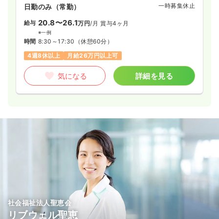
一時募集休止
日勤のみ（常勤）
20.8〜26.1
給与
万円
/月
賞与4ヶ月
※一例
時間
8:30～17:30
（休憩60分）
4週8休以上
月給26万円以上可
気になる
詳細を見る
社会福祉法人聖恵会
リブウェル聖恵