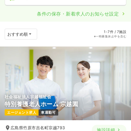
条件の保存・新着求人のお知らせ設定
1-7件 / 7施設
※一時募集休止中を含む
社会福祉法人宗越福祉会
特別養護老人ホーム 宗越園
エージェント求人
車通勤可
広島県竹原市吉名町宗越793
施設詳細