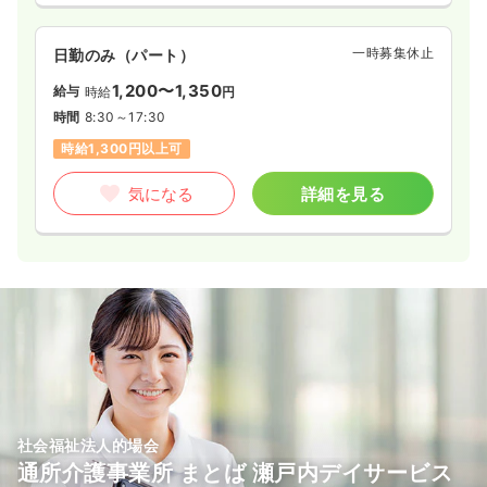
一時募集休止
日勤のみ（パート）
1,200〜1,350
給与
時給
円
時間
8:30～17:30
時給1,300円以上可
気になる
詳細を見る
社会福祉法人的場会
通所介護事業所 まとば 瀬戸内デイサービス