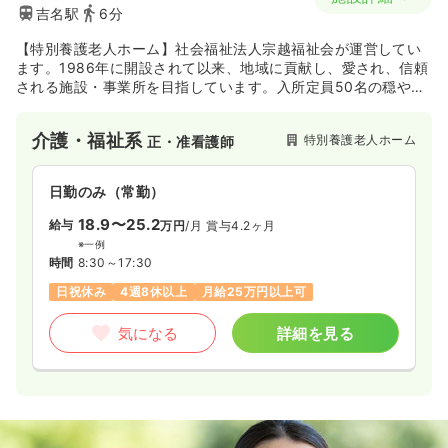
吉名駅
6分
【特別養護老人ホーム】社会福祉法人宗越福祉会が運営してい
ます。1986年に開設されて以来、地域に貢献し、愛され、信頼
される施設・事業所を目指しています。入所定員50名の穏やか
な空間です。
介護・福祉系
特別養護老人ホーム
正・准看護師
日勤のみ（常勤）
18.9〜25.2
給与
万円
/月
賞与4.2ヶ月
※一例
時間
8:30～17:30
日祝休み
4週8休以上
月給25万円以上可
気になる
詳細を見る