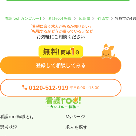
看護roo![カンゴルー]
看護roo! 転職
広島県
竹原市
竹原市の4
「希望に合う求人があるか知りたい」
「転職するかどうか迷っている」など
お気軽にご相談ください
登録して相談してみる
0120-512-919
平日9:00～18:00
看護roo!転職とは
Myページ
選考状況
求人を探す