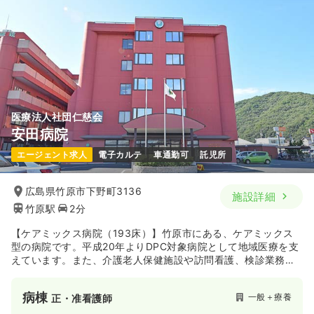
医療法人社団仁慈会
安田病院
エージェント求人
電子カルテ
車通勤可
託児所
広島県竹原市下野町3136
施設詳細
竹原駅
2分
【ケアミックス病院（193床）】竹原市にある、ケアミックス
型の病院です。平成20年よりDPC対象病院として地域医療を支
えています。また、介護老人保健施設や訪問看護、検診業務な
ど欠かせない存在としてこれからも医療貢献をしていきます。
病棟
一般＋療養
正・准看護師