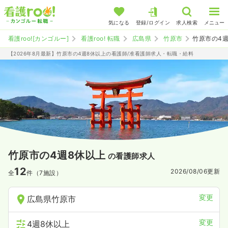
気になる
登録/ログイン
求人検索
メニュー
看護roo![カンゴルー]
看護roo! 転職
広島県
竹原市
竹原市の4
【2026年8月最新】竹原市の4週8休以上の看護師/准看護師求人・転職・給料
竹原市の4週8休以上
の看護師求人
12
2026/08/06
更新
全
件（7施設）
変更
広島県竹原市
変更
4週8休以上