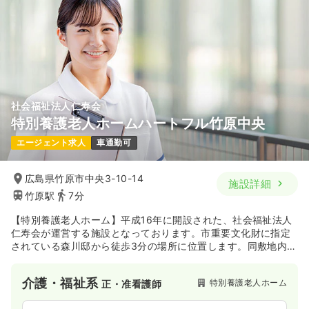
社会福祉法人仁寿会
特別養護老人ホームハートフル竹原中央
エージェント求人
車通勤可
広島県竹原市中央3-10-14
施設詳細
竹原駅
7分
【特別養護老人ホーム】平成16年に開設された、社会福祉法人
仁寿会が運営する施設となっております。市重要文化財に指定
されている森川邸から徒歩3分の場所に位置します。同敷地内
に、特別養護老人ホーム・ショートステイ・デイサービスなど
を併設しております。
介護・福祉系
特別養護老人ホーム
正・准看護師