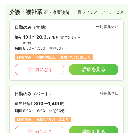
ト教信仰を基に、ご利用者様に合った様々なサービスを提供し
ています。聖恵デイサービスセンターではご利用者様とのコミ
介護・福祉系
デイケア・デイサービス
正・准看護師
ュニケーションを大切にしており、多様多彩なレクリエーショ
ンや栄養士が食事バランスを考えて作った献立など、ご利用者
様が素敵な一日を過ごせるように心がけています。
一時募集休止
日勤のみ（常勤）
19.1〜20.3
給与
万円
/月
賞与3.8ヶ月
※一例
時間
8:30～17:30
（休憩60分）
日曜休み
4週8休以上
月給20万円以上可
気になる
詳細を見る
一時募集休止
日勤のみ（パート）
1,300〜1,400
給与
時給
円
時間
9:00～16:00
（休憩60分）
日曜休み
時給1,400円以上可
気になる
詳細を見る