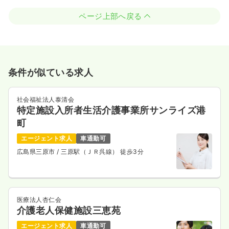
ページ上部へ戻る
条件が似ている求人
社会福祉法人泰清会
特定施設入所者生活介護事業所サンライズ港
町
エージェント求人
車通勤可
広島県三原市
/ 三原駅（ＪＲ呉線） 徒歩3分
医療法人杏仁会
介護老人保健施設三恵苑
エージェント求人
車通勤可