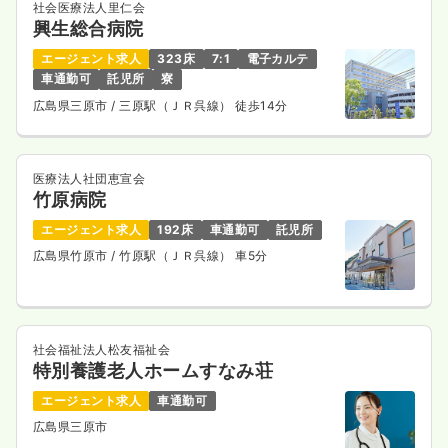
社会医療法人里仁会
興生総合病院
エージェント求人
323床
7:1
電子カルテ
車通勤可
託児所
寮
広島県三原市
/ 三原駅（ＪＲ呉線） 徒歩14分
医療法人社団恵宣会
竹原病院
エージェント求人
192床
車通勤可
託児所
広島県竹原市
/ 竹原駅（ＪＲ呉線） 車5分
社会福祉法人松友福祉会
特別養護老人ホームすなみ荘
エージェント求人
車通勤可
広島県三原市