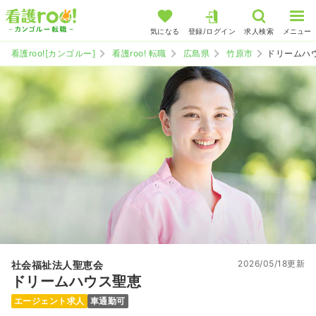
気になる
登録/ログイン
求人検索
メニュー
看護roo![カンゴルー]
看護roo! 転職
広島県
竹原市
ドリームハ
2026/05/18更新
社会福祉法人聖恵会
ドリームハウス聖恵
エージェント求人
車通勤可