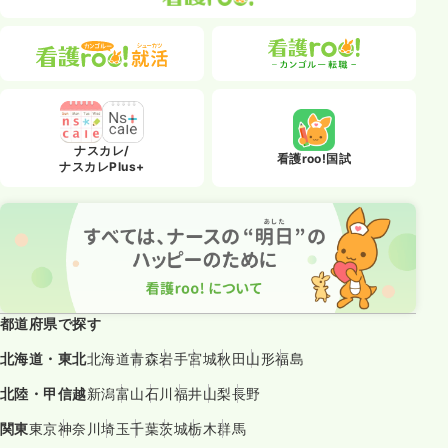
ナスカレ/
看護roo!国試
ナスカレPlus+
都道府県で探す
北海道・東北
北海道
青森
岩手
宮城
秋田
山形
福島
北陸・甲信越
新潟
富山
石川
福井
山梨
長野
関東
東京
神奈川
埼玉
千葉
茨城
栃木
群馬