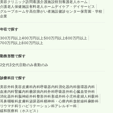
美容クリニック
訪問看護
介護施設
特別養護老人ホーム
介護老人保健施設
有料老人ホーム
デイケア・デイサービス
グループホーム
サ高住
障がい者施設
健診センター
保育園・学校
企業
年収で探す
300万円以上
400万円以上
500万円以上
600万円以上
700万円以上
800万円以上
勤務形態で探す
2交代
3交代
日勤のみ
夜勤のみ
診療科目で探す
美容外科
美容皮膚科
内科
呼吸器内科
消化器内科
循環器内科
血液内科
腎臓内科
糖尿病内科
外科
呼吸器外科
心臓血管外科
消化器外科
脳神経外科
整形外科
形成外科
小児科
産婦人科
眼科
耳鼻咽喉科
皮膚科
泌尿器科
精神科・心療内科
放射線科
麻酔科
リウマチ科
リハビリテーション科
アレルギー科
緩和医療科（ホスピス）