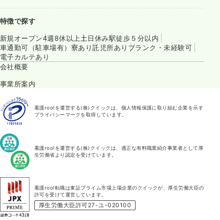
特徴で探す
新規オープン
4週8休以上
土日休み
駅徒歩５分以内
車通勤可（駐車場有）
寮あり
託児所あり
ブランク・未経験可
電子カルテあり
会社概要
事業所案内
看護roo!を運営する(株)クイックは、個人情報保護に取り組む企業を示す
プライバシーマークを取得しています。
看護roo!を運営する(株)クイックは、適正な有料職業紹介事業者として厚
生労働省より認定を受けています。
看護roo!転職は東証プライム市場上場企業のクイックが、厚生労働大臣の
許可を受けて運営しています。
厚生労働大臣許可27-ユ-020100