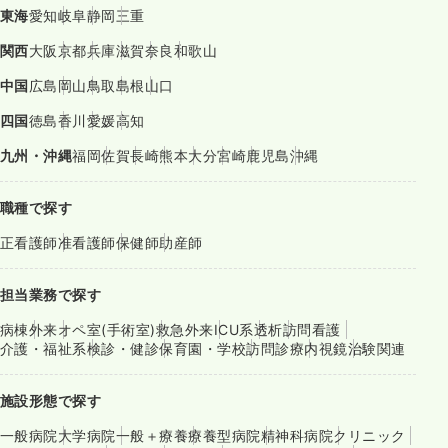
東海
愛知
岐阜
静岡
三重
関西
大阪
京都
兵庫
滋賀
奈良
和歌山
中国
広島
岡山
鳥取
島根
山口
四国
徳島
香川
愛媛
高知
九州・沖縄
福岡
佐賀
長崎
熊本
大分
宮崎
鹿児島
沖縄
職種で探す
正看護師
准看護師
保健師
助産師
担当業務で探す
病棟
外来
オペ室(手術室)
救急外来
ICU系
透析
訪問看護
介護・福祉系
検診・健診
保育園・学校
訪問診療
内視鏡
治験関連
施設形態で探す
一般病院
大学病院
一般＋療養
療養型病院
精神科病院
クリニック