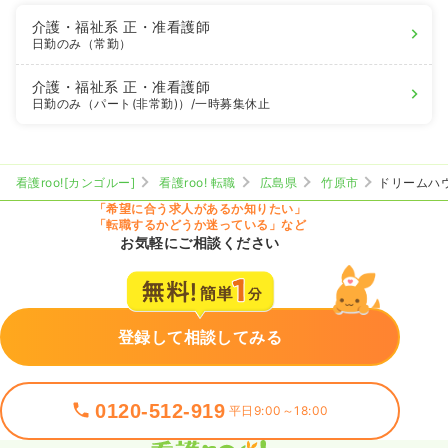
介護・福祉系
正・准看護師
日勤のみ（常勤）
介護・福祉系
正・准看護師
日勤のみ（パート(非常勤)）
/一時募集休止
看護roo![カンゴルー]
看護roo! 転職
広島県
竹原市
ドリームハ
「希望に合う求人があるか知りたい」
「転職するかどうか迷っている」など
お気軽にご相談ください
登録して相談してみる
0120-512-919
平日9:00～18:00