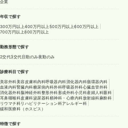
企業
年収で探す
300万円以上
400万円以上
500万円以上
600万円以上
700万円以上
800万円以上
勤務形態で探す
2交代
3交代
日勤のみ
夜勤のみ
診療科目で探す
美容外科
美容皮膚科
内科
呼吸器内科
消化器内科
循環器内科
血液内科
腎臓内科
糖尿病内科
外科
呼吸器外科
心臓血管外科
消化器外科
脳神経外科
整形外科
形成外科
小児科
産婦人科
眼科
耳鼻咽喉科
皮膚科
泌尿器科
精神科・心療内科
放射線科
麻酔科
リウマチ科
リハビリテーション科
アレルギー科
緩和医療科（ホスピス）
特徴で探す