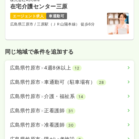
在宅介護センター三原
エージェント求人
車通勤可
広島県三原市
/ 三原駅（ＪＲ山陽本線） 徒歩6分
同じ地域で条件を追加する
広島県竹原市
×
4週8休以上
12
広島県竹原市
×
車通勤可（駐車場有）
28
広島県竹原市
×
介護・福祉系
14
広島県竹原市
×
正看護師
31
広島県竹原市
×
准看護師
30