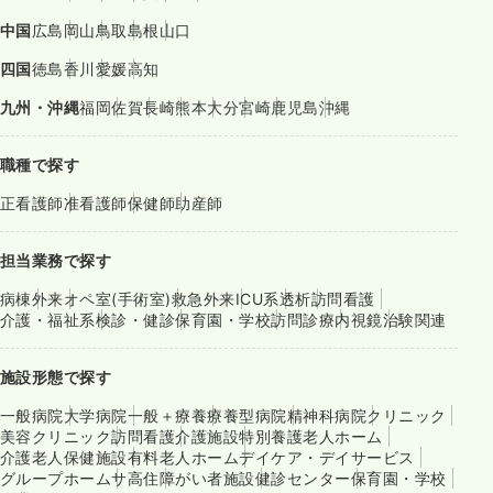
中国
広島
岡山
鳥取
島根
山口
四国
徳島
香川
愛媛
高知
九州・沖縄
福岡
佐賀
長崎
熊本
大分
宮崎
鹿児島
沖縄
職種で探す
正看護師
准看護師
保健師
助産師
担当業務で探す
病棟
外来
オペ室(手術室)
救急外来
ICU系
透析
訪問看護
介護・福祉系
検診・健診
保育園・学校
訪問診療
内視鏡
治験関連
施設形態で探す
一般病院
大学病院
一般＋療養
療養型病院
精神科病院
クリニック
美容クリニック
訪問看護
介護施設
特別養護老人ホーム
介護老人保健施設
有料老人ホーム
デイケア・デイサービス
グループホーム
サ高住
障がい者施設
健診センター
保育園・学校