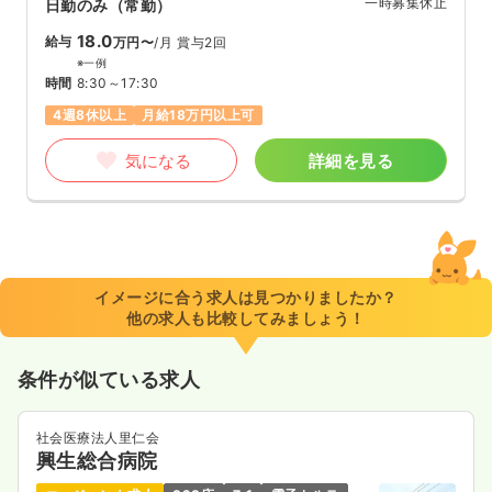
一時募集休止
日勤のみ（常勤）
18.0
給与
万円〜
/月
賞与2回
※一例
時間
8:30～17:30
4週8休以上
月給18万円以上可
気になる
詳細を見る
イメージに合う求人は見つかりましたか？
他の求人も比較してみましょう！
条件が似ている求人
社会医療法人里仁会
興生総合病院