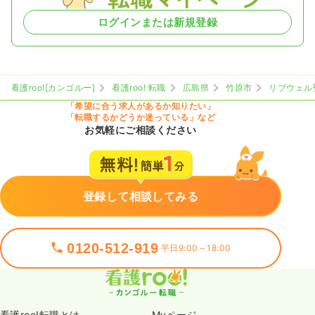
ログインまたは新規登録
看護roo![カンゴルー]
看護roo! 転職
広島県
竹原市
リブウェル
「希望に合う求人があるか知りたい」
「転職するかどうか迷っている」など
お気軽にご相談ください
登録して相談してみる
0120-512-919
平日9:00～18:00
看護roo!転職とは
Myページ