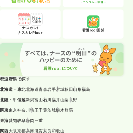
ナスカレ/
看護roo!国試
ナスカレPlus+
都道府県で探す
北海道・東北
北海道
青森
岩手
宮城
秋田
山形
福島
北陸・甲信越
新潟
富山
石川
福井
山梨
長野
関東
東京
神奈川
埼玉
千葉
茨城
栃木
群馬
東海
愛知
岐阜
静岡
三重
関西
大阪
京都
兵庫
滋賀
奈良
和歌山