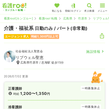
気になる
登録/ログイン
求人検索
メニュー
看護roo![カンゴルー]
看護roo! 転職
広島県
竹原市
リブウェル
介護・福祉系
日勤のみ / パート(非常勤)
エージェント求人
時給1,300円以上可
社会福祉法人聖恵会
施設情報
リブウェル聖恵
広島県竹原市 / 忠海駅 徒歩15分
2026/07/02 更新
正看護師
一時募集休止
1,200〜1,350
時給
円
准看護師
一時募集休止