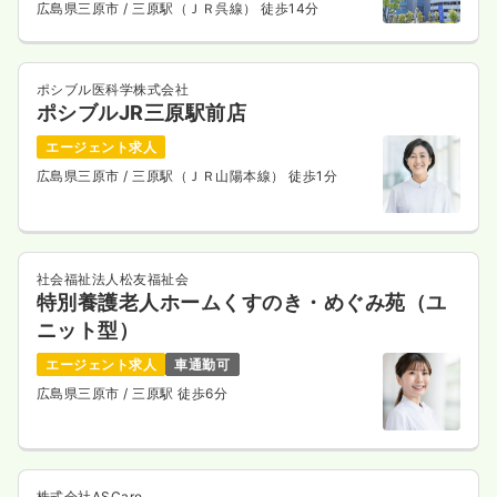
広島県三原市
/ 三原駅（ＪＲ呉線） 徒歩14分
ポシブル医科学株式会社
ポシブルJR三原駅前店
エージェント求人
広島県三原市
/ 三原駅（ＪＲ山陽本線） 徒歩1分
社会福祉法人松友福祉会
特別養護老人ホームくすのき・めぐみ苑（ユ
ニット型）
エージェント求人
車通勤可
広島県三原市
/ 三原駅 徒歩6分
株式会社ASCare