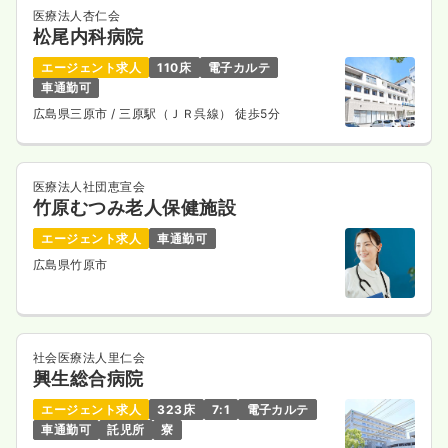
医療法人杏仁会
松尾内科病院
エージェント求人
110床
電子カルテ
車通勤可
広島県三原市
/ 三原駅（ＪＲ呉線） 徒歩5分
医療法人社団恵宣会
竹原むつみ老人保健施設
エージェント求人
車通勤可
広島県竹原市
社会医療法人里仁会
興生総合病院
エージェント求人
323床
7:1
電子カルテ
車通勤可
託児所
寮