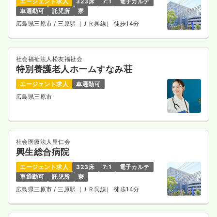
エージェント求人
323床
7:1
電子カルテ
車通勤可
託児所
寮
広島県三原市
/ 三原駅（ＪＲ呉線） 徒歩14分
社会福祉法人松友福祉会
特別養護老人ホームすなみ荘
エージェント求人
車通勤可
広島県三原市
社会医療法人里仁会
興生総合病院
エージェント求人
323床
7:1
電子カルテ
車通勤可
託児所
寮
広島県三原市
/ 三原駅（ＪＲ呉線） 徒歩14分