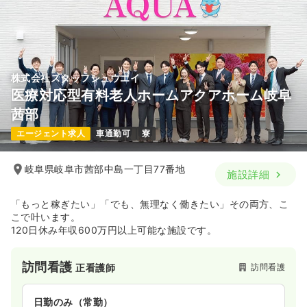
時間
8:30～17:30
4週8休以上
ブランク可
第二新卒可
月給33万円以上可
気になる
詳細を見る
株式会社スタッフシュウエイ
医療対応型有料老人ホームアクアホーム岐阜
茜部
日勤のみ（パート）
エージェント求人
車通勤可
寮
1,500
給与
時給
円
時間
8:30～17:30
岐阜県岐阜市茜部中島一丁目77番地
施設詳細
ブランク可
第二新卒可
時給1,500円以上可
「もっと稼ぎたい」「でも、無理なく働きたい」その両方、こ
気になる
詳細を見る
こで叶います。
120日休み年収600万円以上可能な施設です。
訪問看護
訪問看護
正看護師
日勤のみ（常勤）