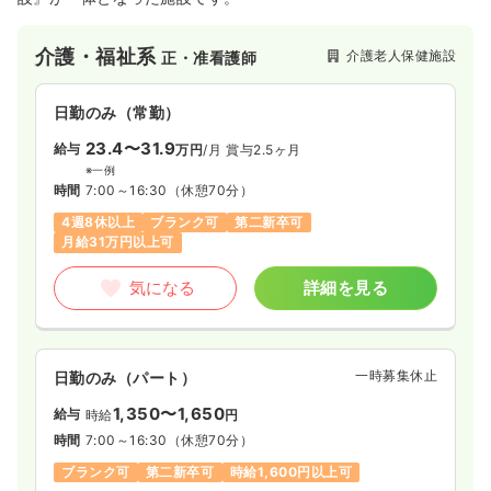
介護・福祉系
介護老人保健施設
正・准看護師
日勤のみ（常勤）
23.4〜31.9
給与
万円
/月
賞与2.5ヶ月
※一例
時間
7:00～16:30
（休憩70分）
4週8休以上
ブランク可
第二新卒可
月給31万円以上可
気になる
詳細を見る
一時募集休止
日勤のみ（パート）
1,350〜1,650
給与
時給
円
時間
7:00～16:30
（休憩70分）
ブランク可
第二新卒可
時給1,600円以上可