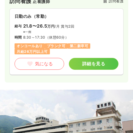
訪問看護
訪問看護
正看護師
日勤のみ（常勤）
21.8〜26.5
給与
万円
/月
賞与2回
※一例
時間
8:30～17:30
（休憩60分）
オンコールあり
ブランク可
第二新卒可
月給26万円以上可
気になる
詳細を見る