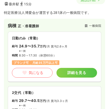
垂井駅
15分
特定医療法人博愛会が運営する281床の一般病院です。
病棟
一般病院
正・准看護師
日勤のみ（常勤）
24.9〜35.7
給与
万円
/月
賞与2.6ヶ月
※一例
時間
8:30～17:30
（休憩60分）
ブランク可
月給35万円以上可
気になる
詳細を見る
2交代（常勤）
29.7〜40.5
給与
万円
/月
賞与3.3ヶ月
※一例