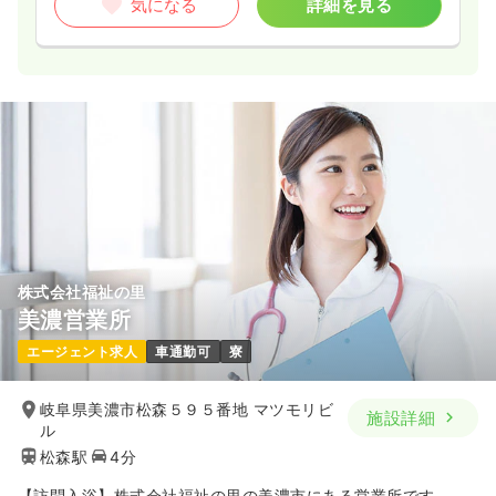
気になる
詳細を見る
株式会社福祉の里
美濃営業所
エージェント求人
車通勤可
寮
岐阜県美濃市松森５９５番地 マツモリビ
施設詳細
ル
松森駅
4分
【訪問入浴】株式会社福祉の里の美濃市にある営業所です。