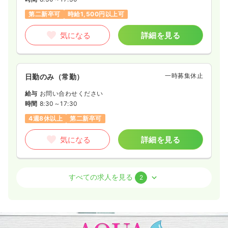
第二新卒可
時給1,500円以上可
気になる
詳細を見る
一時募集休止
日勤のみ（常勤）
給与
お問い合わせください
時間
8:30～17:30
4週8休以上
第二新卒可
気になる
詳細を見る
外来
一般＋療養
正看護師
すべての求人を見る
2
2交代（常勤）
33.8
給与
万円
/月
賞与2回
※経験10年の例