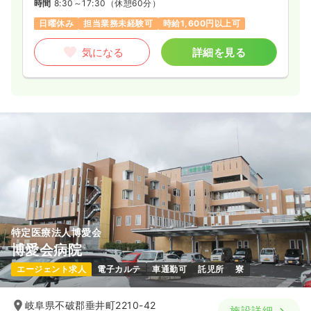
時間
8:30～17:30
（休憩60分）
日曜休み
担当業務未経験可
時給1,600円以上可
気になる
詳細を見る
特定医療法人博愛会
博愛会病院
エージェント求人
電子カルテ
車通勤可
託児所
寮
岐阜県不破郡垂井町2210-42
施設詳細