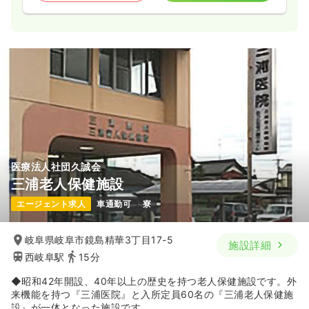
医療法人社団久誠会
三浦老人保健施設
エージェント求人
車通勤可
寮
岐阜県岐阜市鏡島精華3丁目17-5
施設詳細
西岐阜駅
15分
◆昭和42年開設、40年以上の歴史を持つ老人保健施設です。外
来機能を持つ『三浦医院』と入所定員60名の『三浦老人保健施
設』が一体となった施設です。