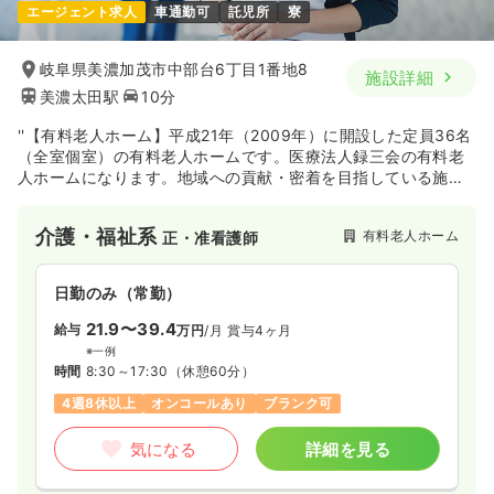
エージェント求人
車通勤可
託児所
寮
岐阜県美濃加茂市中部台6丁目1番地8
施設詳細
美濃太田駅
10分
''【有料老人ホーム】平成21年（2009年）に開設した定員36名
（全室個室）の有料老人ホームです。医療法人録三会の有料老
人ホームになります。地域への貢献・密着を目指している施設
です。
介護・福祉系
有料老人ホーム
正・准看護師
日勤のみ（常勤）
21.9〜39.4
給与
万円
/月
賞与4ヶ月
※一例
時間
8:30～17:30
（休憩60分）
4週8休以上
オンコールあり
ブランク可
気になる
詳細を見る