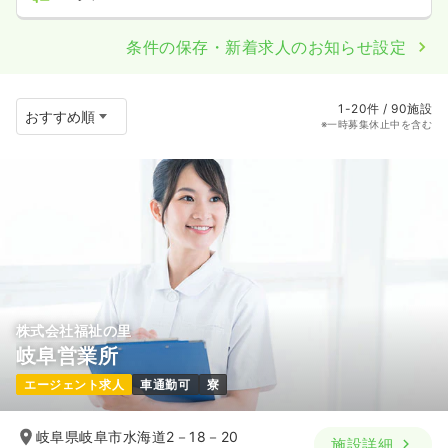
条件の保存・新着求人のお知らせ設定
1-20件 / 90施設
※一時募集休止中を含む
株式会社福祉の里
岐阜営業所
エージェント求人
車通勤可
寮
岐阜県岐阜市水海道2－18－20
施設詳細