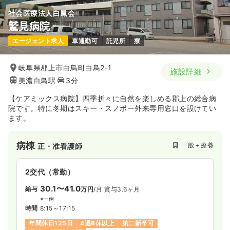
社会医療法人白鳳会
鷲見病院
エージェント求人
車通勤可
託児所
寮
岐阜県郡上市白鳥町白鳥2-1
施設詳細
美濃白鳥駅
3分
【ケアミックス病院】四季折々に自然を楽しめる郡上の総合病
院です。特に冬期はスキー・スノボー外来専用窓口を設けてい
ます。
病棟
一般＋療養
正・准看護師
2交代（常勤）
30.1〜41.0
給与
万円
/月
賞与3.6ヶ月
※一例
時間
8:15～17:15
年間休日125日
4週8休以上
第二新卒可