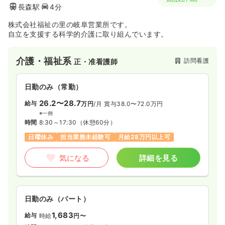
長森駅
4分
株式会社福祉の里の岐阜営業所です。
自立を支援する科学的介護に取り組んでいます。
介護・福祉系
訪問看護
正・准看護師
日勤のみ（常勤）
26.2〜28.7
給与
万円
/月
賞与38.0〜72.0万円
※一例
時間
8:30～17:30
（休憩60分）
日曜休み
担当業務未経験可
月給28万円以上可
気になる
詳細を見る
日勤のみ（パート）
1,683
給与
時給
円〜