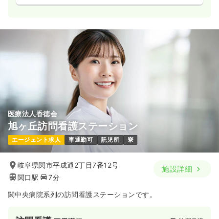
医療法人香徳会
旭ヶ丘訪問看護ステーション
エージェント求人
車通勤可
託児所
寮
岐阜県関市平成通2丁目7番12号
施設詳細
関口駅
7分
関中央病院系列の訪問看護ステーションです。