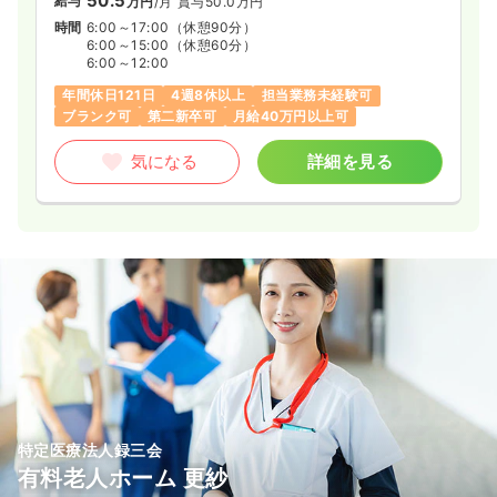
50.5
給与
万円
/月
賞与50.0万円
時間
6:00～17:00
（休憩90分）
6:00～15:00
（休憩60分）
6:00～12:00
年間休日121日
4週8休以上
担当業務未経験可
ブランク可
第二新卒可
月給40万円以上可
気になる
詳細を見る
特定医療法人録三会
有料老人ホーム 更紗