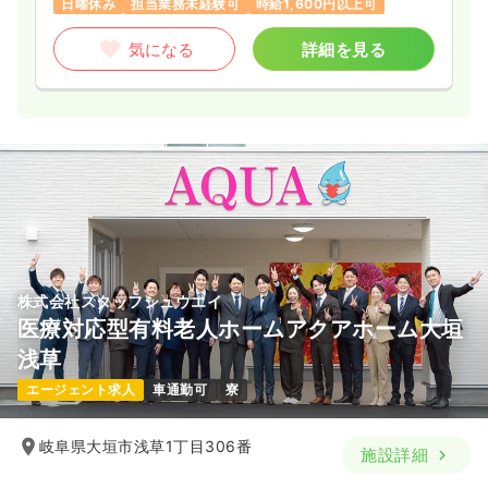
日曜休み
担当業務未経験可
時給1,600円以上可
気になる
詳細を見る
株式会社スタッフシュウエイ
医療対応型有料老人ホームアクアホーム大垣
浅草
エージェント求人
車通勤可
寮
岐阜県大垣市浅草1丁目306番
施設詳細