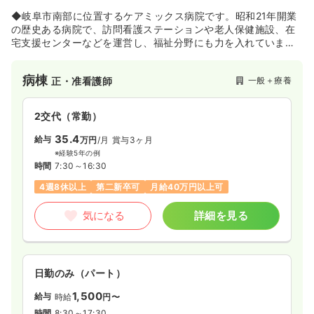
◆岐阜市南部に位置するケアミックス病院です。昭和21年開業
の歴史ある病院で、訪問看護ステーションや老人保健施設、在
宅支援センターなどを運営し、福祉分野にも力を入れていま
す。交通事故・労働災害・老人医療・小児医療など、幅広く実
践し、地域医療に貢献しています。
病棟
一般＋療養
正・准看護師
2交代（常勤）
35.4
給与
万円
/月
賞与3ヶ月
※経験5年の例
時間
7:30～16:30
4週8休以上
第二新卒可
月給40万円以上可
気になる
詳細を見る
日勤のみ（パート）
1,500
給与
時給
円〜
時間
8:30～17:30