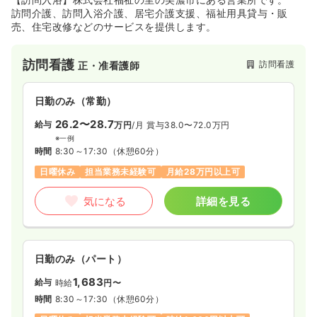
訪問介護、訪問入浴介護、居宅介護支援、福祉用具貸与・販
売、住宅改修などのサービスを提供します。
訪問看護
訪問看護
正・准看護師
日勤のみ（常勤）
26.2〜28.7
給与
万円
/月
賞与38.0〜72.0万円
※一例
時間
8:30～17:30
（休憩60分）
日曜休み
担当業務未経験可
月給28万円以上可
気になる
詳細を見る
日勤のみ（パート）
1,683
給与
時給
円〜
時間
8:30～17:30
（休憩60分）