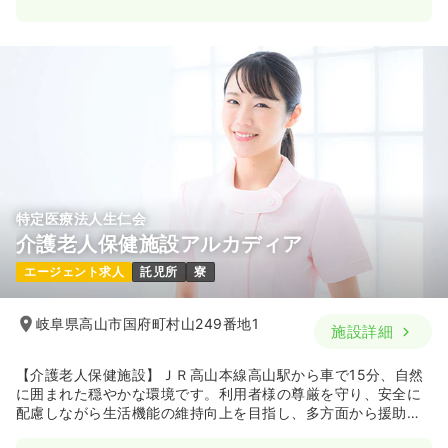
特定医療法人生仁会
介護老人保健施設アルカディア
エージェント求人
託児所
寮
岐阜県高山市国府町村山249番地1
施設詳細
【介護老人保健施設】ＪＲ高山本線高山駅から車で15分、自然
に囲まれた穏やかな環境です。利用者様の尊厳を守り、安全に
配慮しながら生活機能の維持向上を目指し、多方面から援助し
ています。精神科病院併設の特徴を活かし心のケアを大切にし