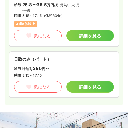
26.8〜35.5
給与
万円
/月
賞与3.5ヶ月
※一例
時間
8:15～17:15
（休憩60分）
4週8休以上
気になる
詳細を見る
日勤のみ（パート）
1,350
給与
時給
円〜
時間
8:15～17:15
気になる
詳細を見る