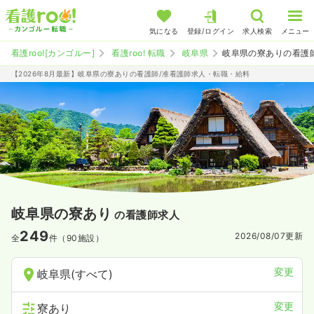
気になる
登録/ログイン
求人検索
メニュー
看護roo![カンゴルー]
看護roo! 転職
岐阜県
岐阜県の寮ありの看護
【2026年8月最新】岐阜県の寮ありの看護師/准看護師求人・転職・給料
岐阜県の寮あり
の看護師求人
249
2026/08/07
更新
全
件（90施設）
変更
岐阜県(すべて)
変更
寮あり