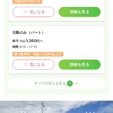
月給40万円以上可
気になる
詳細を見る
日勤のみ（パート）
1,260
給与
時給
円〜
時間
8:15～17:15
第二新卒可
時給1,200円以上可
気になる
詳細を見る
外来
一般＋療養
正看護師
すべての求人を見る
1
2交代（常勤）
30.1〜41.0
給与
万円
/月
賞与3.6ヶ月
※一例
時間
8:15～17:15