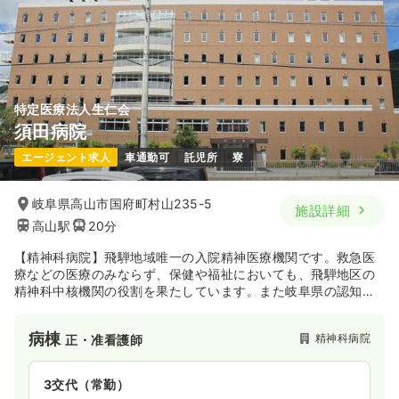
年間休日125日
4週8休以上
ブランク可
第二新卒可
月給40万円以上可
気になる
詳細を見る
特定医療法人生仁会
須田病院
エージェント求人
車通勤可
託児所
寮
岐阜県高山市国府町村山235-5
施設詳細
高山駅
20分
【精神科病院】飛騨地域唯一の入院精神医療機関です。救急医
療などの医療のみならず、保健や福祉においても、飛騨地区の
精神科中核機関の役割を果たしています。また岐阜県の認知症
疾患医療センターとして認知症治療にも力を入れています。
病棟
精神科病院
正・准看護師
3交代（常勤）