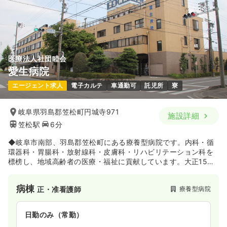
医療法人社団睦会
愛生病院
エージェント求人
電子カルテ
車通勤可
託児所
寮
岐阜県羽島郡笠松町円城寺971
施設詳細
笠松駅
6分
◆岐阜市南部、羽島郡笠松町にある療養型病院です。内科・循
環器科・胃腸科・放射線科・皮膚科・リハビリテーション科を
標榜し、地域高齢者の医療・福祉に貢献しています。大正15年
に前身となる『服部医院』を開設し、以来病棟の改築、各施設
の新設を経て現在の体制に至っております。
病棟
療養型病院
正・准看護師
日勤のみ（常勤）