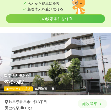
あとから簡単に検索
新着求人を受け取れる
この検索条件を保存
医療法人清友会
笠松病院
エージェント求人
車通勤可
寮
岐阜県岐阜市中鶉3丁目11
施設詳細
笠松駅
10分