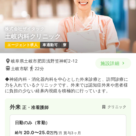
株式会社ザイタック
土岐内科クリニック
エージェント求人
車通勤可
寮
岐阜県土岐市肥田浅野笠神町2-12
施設詳細
土岐市駅
22分
◆神経内科・消化器内科を中心とした外来診療と、訪問診療に
力を入れているクリニックです。外来では認知症外来や患者様
に負担の少ない経鼻内視鏡を積極的に行っています。
外来
クリニック
正・准看護師
日勤のみ（常勤）
20.0〜25.0
給与
万円
/月
賞与3ヶ月