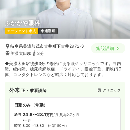
ふかがや眼科
エージェント求人
車通勤可
岐阜県美濃加茂市古井町下古井2972-3
施設詳細
美濃太田駅
3分
◆美濃太田駅徒歩3分の場所にある眼科クリニックです。白内
障、緑内障、糖尿病網膜症、ドライアイ、眼瞼下垂、網膜硝子
体、コンタクトレンズなど幅広く対応しております。
外来
クリニック
正・准看護師
日勤のみ（常勤）
24.6〜28.1
給与
万円
/月
賞与2.7ヶ月
※一例
時間
8:30～18:30
（休憩150分）