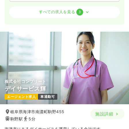
透析
一般病院
正・准看護師
すべての求人を見る
3
日勤のみ（常勤）
21.7〜32.7
給与
万円
/月
賞与4ヶ月
※一例
時間
8:30～18:30
（休憩60分）
月給32万円以上可
気になる
詳細を見る
株式会社コンプリート
訪問看護
一般病院
正・准看護師
デイサービス輝
エージェント求人
車通勤可
日勤のみ（常勤）
26.0
給与
万円
/月
賞与4ヶ月
岐阜県海津市南濃町駒野455
施設詳細
※経験28年の例
駒野駅
5分
時間
8:30～17:00
（休憩60分）
オンコールあり
月給29万円以上可
海津市にあるデイサービスを運営している会社です