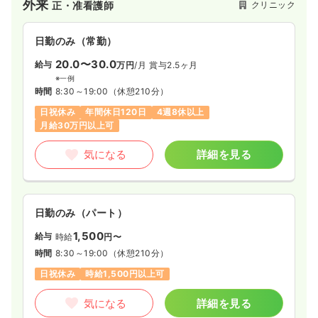
外来
クリニック
正・准看護師
いた上で、具体的で丁寧な説明を心がけ続けています。
日勤のみ（常勤）
20.0〜30.0
給与
万円
/月
賞与2.5ヶ月
※一例
時間
8:30～19:00
（休憩210分）
日祝休み
年間休日120日
4週8休以上
月給30万円以上可
気になる
詳細を見る
日勤のみ（パート）
1,500
給与
時給
円〜
時間
8:30～19:00
（休憩210分）
日祝休み
時給1,500円以上可
気になる
詳細を見る