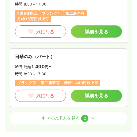
時間
8:30～17:30
4週8休以上
ブランク可
第二新卒可
月給35万円以上可
気になる
詳細を見る
日勤のみ（パート）
1,400
給与
時給
円〜
時間
8:30～17:30
ブランク可
第二新卒可
時給1,400円以上可
気になる
詳細を見る
透析
一般＋療養
正・准看護師
すべての求人を見る
2
日勤のみ（常勤）