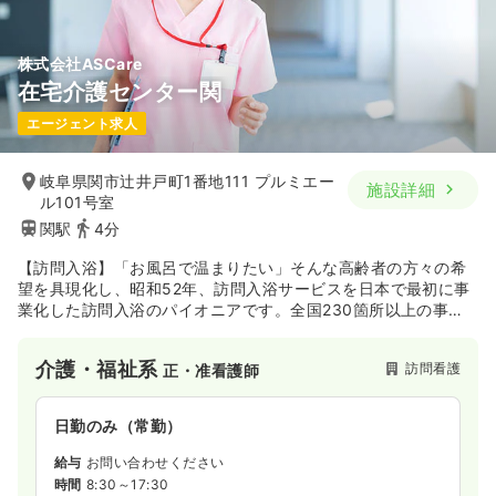
株式会社ASCare
在宅介護センター関
エージェント求人
岐阜県関市辻井戸町1番地111 プルミエー
施設詳細
ル101号室
関駅
4分
【訪問入浴】「お風呂で温まりたい」そんな高齢者の方々の希
望を具現化し、昭和52年、訪問入浴サービスを日本で最初に事
業化した訪問入浴のパイオニアです。全国230箇所以上の事業
所で、3000人以上のスタッフが活躍しています。訪問介護、訪
問理髪、移送サービス、施設サービスなど、高齢者のニーズに
介護・福祉系
訪問看護
正・准看護師
もとづいた新しいサービス分野を創造するとともにサービスの
質の向上に努めています。
日勤のみ（常勤）
給与
お問い合わせください
時間
8:30～17:30