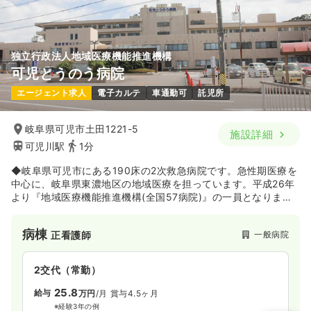
独立行政法人地域医療機能推進機構
可児とうのう病院
エージェント求人
電子カルテ
車通勤可
託児所
岐阜県可児市土田1221-5
施設詳細
可児川駅
1分
◆岐阜県可児市にある190床の2次救急病院です。急性期医療を
中心に、岐阜県東濃地区の地域医療を担っています。平成26年
より『地域医療機能推進機構(全国57病院)』の一員となりまし
た。可児市の市民病院のような役割を担っております。
病棟
一般病院
正看護師
2交代（常勤）
25.8
給与
万円
/月
賞与4.5ヶ月
※経験3年の例