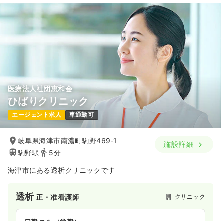
28.4
給与
万円
/月
賞与3.4ヶ月
※経験6年の例
時間
8:00～17:00
担当業務未経験可
ブランク可
第二新卒可
月給28万円以上可
気になる
詳細を見る
医療法人社団恵和会
ひばりクリニック
外来
一般＋療養
正看護師
エージェント求人
車通勤可
一時募集休止
日勤のみ（パート）
岐阜県海津市南濃町駒野469-1
施設詳細
1,200
給与
時給
円〜
駒野駅
5分
時間
8:30～12:00
海津市にある透析クリニックです
ブランク可
第二新卒可
時給1,200円以上可
気になる
詳細を見る
透析
クリニック
正・准看護師