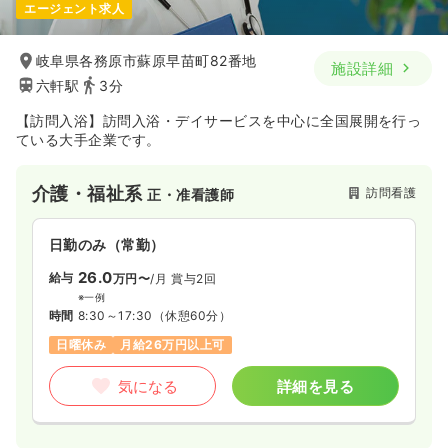
エージェント求人
岐阜県各務原市蘇原早苗町82番地
施設詳細
六軒駅
3分
【訪問入浴】訪問入浴・デイサービスを中心に全国展開を行っ
ている大手企業です。
介護・福祉系
訪問看護
正・准看護師
日勤のみ（常勤）
26.0
給与
万円〜
/月
賞与2回
※一例
時間
8:30～17:30
（休憩60分）
日曜休み
月給26万円以上可
気になる
詳細を見る