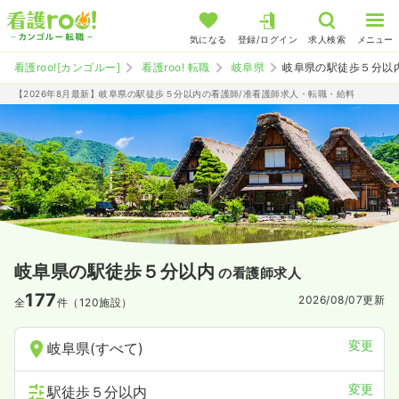
気になる
登録/ログイン
求人検索
メニュー
看護roo![カンゴルー]
看護roo! 転職
岐阜県
岐阜県の駅徒歩５分以
【2026年8月最新】岐阜県の駅徒歩５分以内の看護師/准看護師求人・転職・給料
岐阜県の駅徒歩５分以内
の看護師求人
177
2026/08/07
更新
全
件（120施設）
変更
岐阜県(すべて)
変更
駅徒歩５分以内