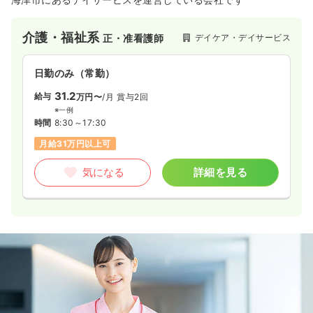
気になる
詳細を見る
介護・福祉系
デイケア・デイサービス
正・准看護師
日勤のみ（常勤）
外来
一般病院
正・准看護師
31.2
給与
万円〜
/月
賞与2回
一時募集休止
日勤のみ（常勤）
※一例
時間
8:30～17:30
18.9〜28.8
給与
万円
/月
賞与5ヶ月
月給31万円以上可
※一例
時間
8:30～17:00
（休憩60分）
気になる
詳細を見る
4週8休以上
ブランク可
月給28万円以上可
気になる
詳細を見る