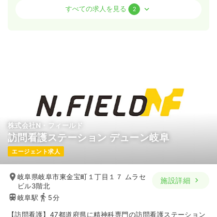
外来
クリニック
正・准看護師
すべての求人を見る
2
日勤のみ（常勤）
27.0
給与
万円〜
/月
賞与2ヶ月
※一例
時間
9:00～18:00
（休憩60分）
4週8休以上
月給27万円以上可
気になる
詳細を見る
株式会社N・フィールド
訪問看護ステーション デューン岐阜
日勤のみ（パート）
エージェント求人
1,350〜1,500
給与
時給
円
時間
9:00～18:00
（休憩60分）
岐阜県岐阜市東金宝町１丁目１７ ムラセ
施設詳細
時給1,500円以上可
ビル3階北
岐阜駅
5分
気になる
詳細を見る
【訪問看護】47都道府県に精神科専門の訪問看護ステーション