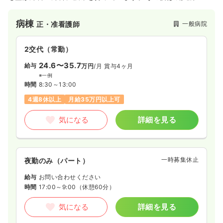
析センター（34床）やリハビリセンター、訪問看護ステーショ
ンを開設し、2020年には地域包括ケアシステム構築に向けて一
病棟
一般病院
正・准看護師
般病床のうち32床を地域包括ケア病床に移行しました。
2交代（常勤）
24.6〜35.7
給与
万円
/月
賞与4ヶ月
※一例
時間
8:30～13:00
4週8休以上
月給35万円以上可
気になる
詳細を見る
一時募集休止
夜勤のみ（パート）
給与
お問い合わせください
時間
17:00～9:00
（休憩60分）
気になる
詳細を見る