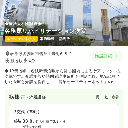
医療法人社団誠道会
各務原リハビリテーション病院
エージェント求人
車通勤可
託児所
岐阜県各務原市鵜沼山崎町6-8-2
施設詳細
鵜沼駅
4分
◆JR鵜沼駅・名鉄新鵜沼駅から徒歩圏内にあるケアミックス型
病院です。介護施設や訪問看護事業所も併設され、地域に根ざ
した医療と介護を提供し、「鵜沼セーフティーネット」の中核
的な機能を担う病院です。急性期病院から転院して来る方の受
け入れ先として、リハビリや長期療養、透析治療などにも取り
病棟
一般＋療養
正・准看護師
組んでいます。
2交代（常勤）
33.0
給与
万円
/月
賞与3.2ヶ月
※経験3年の例