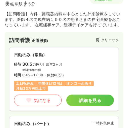
岐阜駅
5分
【訪問看護】内科・循環器内科を中心とした外来診療をしてい
ます。医師４名で現在約１５０名の患者さまの在宅医療をおこ
なっています。 在宅緩和ケア、緩和デイケアも行っています。
訪問看護
クリニック
正看護師
日勤のみ（常勤）
30.5
給与
万円
/月
賞与3ヶ月
※経験8年の例
時間
8:45～17:30
（休憩60分）
土日祝休み
年間休日124日
オンコールあり
月給33万円以上可
気になる
詳細を見る
一時募集休止
日勤のみ（パート）