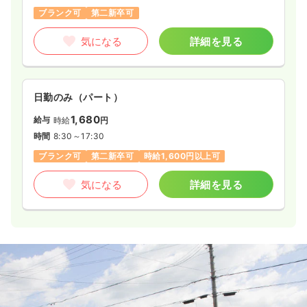
ブランク可
第二新卒可
気になる
詳細を見る
日勤のみ（パート）
1,680
給与
時給
円
時間
8:30～17:30
ブランク可
第二新卒可
時給1,600円以上可
気になる
詳細を見る