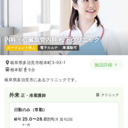
内科・心臓血管内科 松下クリニック
エージェント求人
電子カルテ
車通勤可
岐阜県多治見市根本町3-93-1
施設詳細
根本駅
5分
岐阜県多治見市にあるクリニックです。
外来
クリニック
正・准看護師
日勤のみ（常勤）
25.0〜28.0
給与
万円
/月
賞与2回
※一例