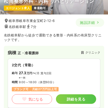
松岡整形外科・内科 リハビリテーション
エージェント求人
車通勤可
岐阜県岐阜市東金宝町2-12-6
施設詳細
名鉄岐阜駅
7分
名鉄岐阜駅から徒歩で通勤できる整形・内科系の有床型クリニ
ックです。
病棟
クリニック
正・准看護師
2交代（常勤）
27.3
給与
万円〜
/月
賞与2回
※一例
時間
9:00～18:00
（休憩60分）
ブランク可
月給27万円以上可
気になる
詳細を見る