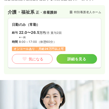
介護・福祉系
特別養護老人ホーム
正・准看護師
日勤のみ（常勤）
22.0〜26.5
給与
万円
/月
賞与2回
※一例
時間
8:00～17:00
（休憩60分）
オンコールあり
月給26万円以上可
気になる
詳細を見る