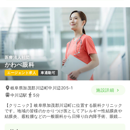
医療法人社団
かわべ眼科
エージェント求人
車通勤可
岐阜県加茂郡川辺町中川辺205-1
施設詳細
中川辺駅
5分
【クリニック】岐阜県加茂郡川辺町に位置する眼科クリニック
です。地域の皆様のかかりつけ医としてアレルギー性結膜炎や
結膜炎、霰粒腫などの一般眼科から日帰り白内障手術、眼鏡、
コンタクトレンズ処方も行っています。地域の皆様に親しまれ
るクリニックを目指し、患者様の立場に立ち、症状を詳しく聞