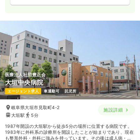
医療法人社団豊正会
大垣中央病院
エージェント求人
車通勤可
託児所
岐阜県大垣市見取町4-2
施設詳細
大垣駅
5分
1987年開設の大垣駅から徒歩5分の場所に位置する病院です。
1983年に外科系の診療所を開設したことが始まりであり、現在
も整形外科・外科に強みを持っています。その後は成人病・透