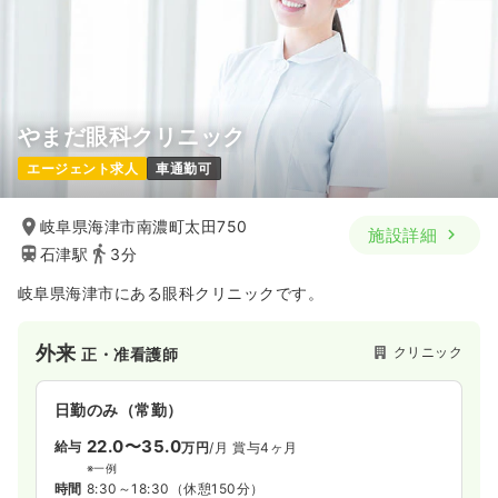
やまだ眼科クリニック
エージェント求人
車通勤可
岐阜県海津市南濃町太田750
施設詳細
石津駅
3分
岐阜県海津市にある眼科クリニックです。
外来
クリニック
正・准看護師
日勤のみ（常勤）
22.0〜35.0
給与
万円
/月
賞与4ヶ月
※一例
時間
8:30～18:30
（休憩150分）