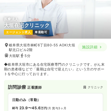
医療法人
大垣在宅クリニック
エージェント求人
車通勤可
岐阜県大垣市林町6丁目80-55 AOKI大垣
施設詳細
駅北口ビル2階
大垣駅
5分
◆岐阜県大垣市にある在宅医療専門のクリニックです。がん末
期の患者様などで「最期は自宅で迎えたい」という方のサポー
トを中心に行っております。
訪問診療
クリニック
正看護師
日勤のみ（常勤）
23.9〜45.6
給与
万円
/月
賞与3ヶ月