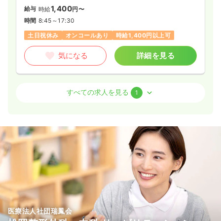
1,400
給与
時給
円〜
時間
8:45～17:30
土日祝休み
オンコールあり
時給1,400円以上可
気になる
詳細を見る
外来
クリニック
正看護師
すべての求人を見る
1
一時募集休止
日勤のみ（パート）
1,500〜2,000
給与
時給
円
時間
8:30～19:15
時給2,000円以上可
気になる
詳細を見る
医療法人社団瑞鳳会