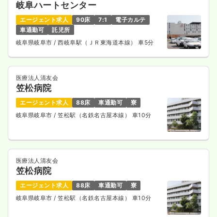
岐阜ハートセンター
日勤のみ（パート）
エージェント求人
90床
7:1
電子カルテ
1,350〜1,500
給与
時給
円
車通勤可
託児所
時間
9:00～18:00
（休憩60分）
岐阜県岐阜市
/ 西岐阜駅（ＪＲ東海道本線） 車5分
時給1,500円以上可
気になる
詳細を見る
医療法人清友会
笠松病院
エージェント求人
88床
車通勤可
寮
岐阜県岐阜市
/ 笠松駅（名鉄名古屋本線） 車10分
医療法人清友会
笠松病院
エージェント求人
88床
車通勤可
寮
岐阜県岐阜市
/ 笠松駅（名鉄名古屋本線） 車10分