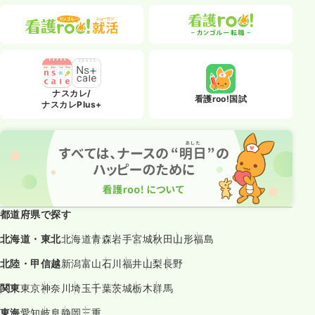
ナスカレ/
看護roo!国試
ナスカレPlus+
都道府県で探す
北海道・東北
北海道
青森
岩手
宮城
秋田
山形
福島
北陸・甲信越
新潟
富山
石川
福井
山梨
長野
関東
東京
神奈川
埼玉
千葉
茨城
栃木
群馬
東海
愛知
岐阜
静岡
三重