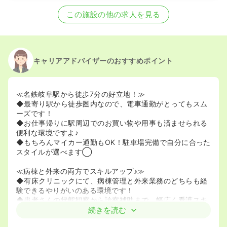
2020/09/17
正・准看護師を募集中
この施設の他の求人を見る
キャリアアドバイザーのおすすめポイント
≪名鉄岐阜駅から徒歩7分の好立地！≫
◆最寄り駅から徒歩圏内なので、電車通勤がとってもスム
ーズです！
◆お仕事帰りに駅周辺でのお買い物や用事も済ませられる
便利な環境ですよ♪
◆もちろんマイカー通勤もOK！駐車場完備で自分に合った
スタイルが選べます◯
≪病棟と外来の両方でスキルアップ♪≫
◆有床クリニックにて、病棟管理と外来業務のどちらも経
験できるやりがいのある環境です！
◆患者さんの状態観察から診察補助まで、幅広く看護スキ
ルを磨きたい方にピッタリです！
続きを読む
◆夜勤手当や資格手当も充実しており、月給27.3万円以上