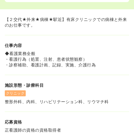
からのスタートで安心です！
≪手厚い資格取得支援でキャリアを応援！≫
◆法人が認めた場合、受講料を負担してくれる「資格取得
【２交代★外来★病棟★駅近】有床クリニックでの病棟と外来
支援制度」があります！
のお仕事です。
◆社外講習会や研修への参加も積極的なので、働きながら
学びたい意欲を全力でサポートしてくれます♪
◆「もっと成長したい」という前向きな看護師さんを応援
仕事内容
する温かい職場です！
◆看護業務全般
≪安定の待遇と福利厚生で長く働ける！≫
・看護行為（処置、注射、患者状態観察）
◆退職金制度もしっかり整っているため、腰を据えて長く
・診察補助、看護計画、記録、実施、介護行為
働きたい方にもおすすめです◯
◆日勤帯は9:00スタート！朝の時間を有効に活用してから
出勤できます！
施設形態・診療科目
◆賞与は年2回支給あり！日々の頑張りがしっかりと評価
される環境ですよ★
クリニック
整形外科、内科、リハビリテーション科、リウマチ科
応募資格
正看護師の資格の資格取得者