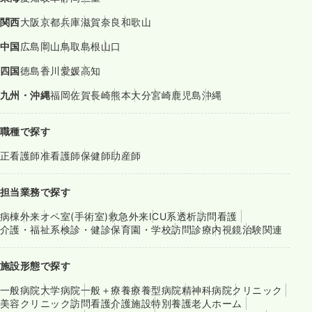
関西
大阪
京都
兵庫
滋賀
奈良
和歌山
中国
広島
岡山
鳥取
島根
山口
四国
徳島
香川
愛媛
高知
九州・沖縄
福岡
佐賀
長崎
熊本
大分
宮崎
鹿児島
沖縄
職種で探す
正看護師
准看護師
保健師
助産師
担当業務で探す
病棟
外来
オペ室(手術室)
救急外来
ICU系
透析
訪問看護
介護・福祉系
検診・健診
保育園・学校
訪問診療
内視鏡
治験関連
施設形態で探す
一般病院
大学病院
一般＋療養
療養型病院
精神科病院
クリニック
美容クリニック
訪問看護
介護施設
特別養護老人ホーム