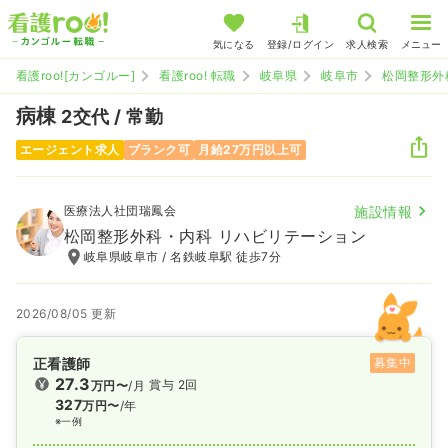
気になる
登録/ログイン
求人検索
メニュー
看護roo![カンゴルー]
看護roo! 転職
岐阜県
岐阜市
松岡整形外
病棟
2交代 / 常勤
エージェント求人
ブランク可
月給27万円以上可
医療法人社団瑞鳳会
施設情報
松岡整形外科・内科 リハビリテーション
岐阜県岐阜市 / 名鉄岐阜駅 徒歩7分
2026/08/05 更新
正看護師
募集中
27.3
賞与 2回
万円〜
/月
327
万円〜
/年
※一例