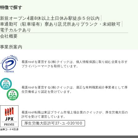
特徴で探す
新規オープン
4週8休以上
土日休み
駅徒歩５分以内
車通勤可（駐車場有）
寮あり
託児所あり
ブランク・未経験可
電子カルテあり
会社概要
事業所案内
看護roo!を運営する(株)クイックは、個人情報保護に取り組む企業を示す
プライバシーマークを取得しています。
看護roo!を運営する(株)クイックは、適正な有料職業紹介事業者として厚
生労働省より認定を受けています。
看護roo!転職は東証プライム市場上場企業のクイックが、厚生労働大臣の
許可を受けて運営しています。
厚生労働大臣許可27-ユ-020100