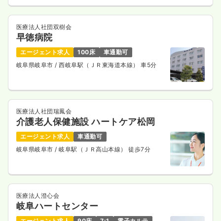
医療法人社団双樹会
早徳病院
エージェント求人
100床
車通勤可
岐阜県岐阜市
/ 西岐阜駅（ＪＲ東海道本線） 車5分
医療法人社団瑞鳳会
介護老人保健施設 ハートケア松岡
エージェント求人
車通勤可
岐阜県岐阜市
/ 岐阜駅（ＪＲ高山本線） 徒歩7分
医療法人澄心会
岐阜ハートセンター
エージェント求人
90床
7:1
電子カルテ