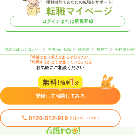
ログインまたは新規登録
看護roo![カンゴルー]
看護roo! 転職
岐阜県
岐阜市
松岡整形外
「希望に合う求人があるか知りたい」
「転職するかどうか迷っている」など
お気軽にご相談ください
登録して相談してみる
0120-512-919
平日9:00～18:00