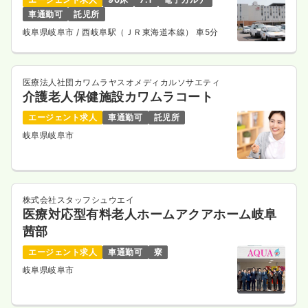
車通勤可
託児所
岐阜県岐阜市
/ 西岐阜駅（ＪＲ東海道本線） 車5分
医療法人社団カワムラヤスオメディカルソサエティ
介護老人保健施設カワムラコート
エージェント求人
車通勤可
託児所
岐阜県岐阜市
株式会社スタッフシュウエイ
医療対応型有料老人ホームアクアホーム岐阜
茜部
エージェント求人
車通勤可
寮
岐阜県岐阜市