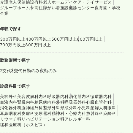
介護老人保健施設
有料老人ホーム
デイケア・デイサービス
グループホーム
サ高住
障がい者施設
健診センター
保育園・学校
企業
年収で探す
300万円以上
400万円以上
500万円以上
600万円以上
700万円以上
800万円以上
勤務形態で探す
2交代
3交代
日勤のみ
夜勤のみ
診療科目で探す
美容外科
美容皮膚科
内科
呼吸器内科
消化器内科
循環器内科
血液内科
腎臓内科
糖尿病内科
外科
呼吸器外科
心臓血管外科
消化器外科
脳神経外科
整形外科
形成外科
小児科
産婦人科
眼科
耳鼻咽喉科
皮膚科
泌尿器科
精神科・心療内科
放射線科
麻酔科
リウマチ科
リハビリテーション科
アレルギー科
緩和医療科（ホスピス）