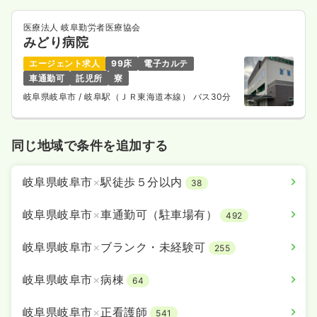
医療法人 岐阜勤労者医療協会
みどり病院
エージェント求人
99床
電子カルテ
車通勤可
託児所
寮
岐阜県岐阜市
/ 岐阜駅（ＪＲ東海道本線） バス30分
同じ地域で条件を追加する
岐阜県岐阜市
×
駅徒歩５分以内
38
岐阜県岐阜市
×
車通勤可（駐車場有）
492
岐阜県岐阜市
×
ブランク・未経験可
255
岐阜県岐阜市
×
病棟
64
岐阜県岐阜市
×
正看護師
541