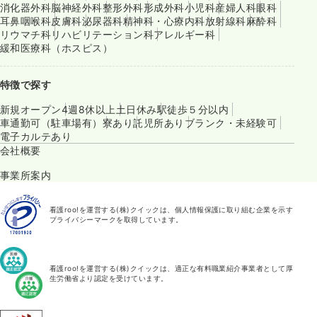
消化器外科
脳神経外科
整形外科
形成外科
小児科
産婦人科
眼科
耳鼻咽喉科
皮膚科
泌尿器科
精神科・心療内科
放射線科
麻酔科
リウマチ科
リハビリテーション科
アレルギー科
緩和医療科（ホスピス）
特徴で探す
新規オープン
4週8休以上
土日休み
駅徒歩５分以内
車通勤可（駐車場有）
寮あり
託児所あり
ブランク・未経験可
電子カルテあり
会社概要
事業所案内
看護roo!を運営する(株)クイックは、個人情報保護に取り組む企業を示す
プライバシーマークを取得しています。
看護roo!を運営する(株)クイックは、適正な有料職業紹介事業者として厚
生労働省より認定を受けています。