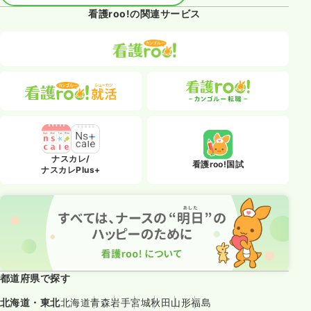
看護roo!の関連サービス
ナスカレ/
看護roo!国試
ナスカレPlus+
都道府県で探す
北海道・東北
北海道
青森
岩手
宮城
秋田
山形
福島