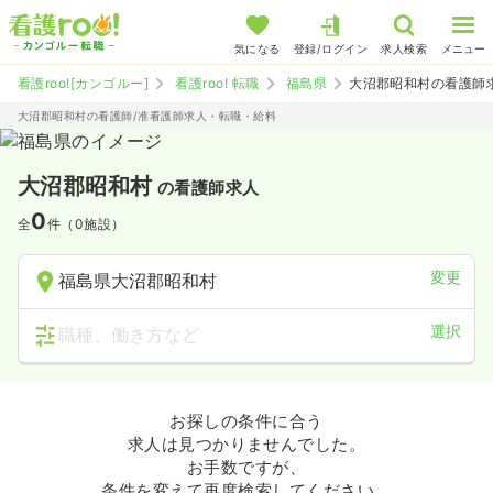
気になる
登録/ログイン
求人検索
メニュー
看護roo![カンゴルー]
看護roo! 転職
福島県
大沼郡昭和村の看護師
大沼郡昭和村の看護師/准看護師求人・転職・給料
大沼郡昭和村
の看護師求人
0
全
件（0施設）
変更
福島県大沼郡昭和村
選択
職種、働き方など
お探しの条件に合う
求人は見つかりませんでした。
お手数ですが、
条件を変えて再度検索してください。