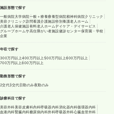
施設形態で探す
一般病院
大学病院
一般＋療養
療養型病院
精神科病院
クリニック
美容クリニック
訪問看護
介護施設
特別養護老人ホーム
介護老人保健施設
有料老人ホーム
デイケア・デイサービス
グループホーム
サ高住
障がい者施設
健診センター
保育園・学校
企業
年収で探す
300万円以上
400万円以上
500万円以上
600万円以上
700万円以上
800万円以上
勤務形態で探す
2交代
3交代
日勤のみ
夜勤のみ
診療科目で探す
美容外科
美容皮膚科
内科
呼吸器内科
消化器内科
循環器内科
血液内科
腎臓内科
糖尿病内科
外科
呼吸器外科
心臓血管外科