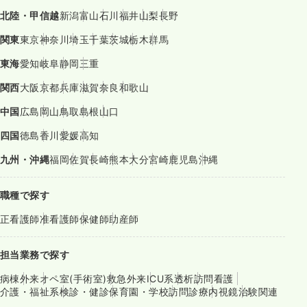
北陸・甲信越
新潟
富山
石川
福井
山梨
長野
関東
東京
神奈川
埼玉
千葉
茨城
栃木
群馬
東海
愛知
岐阜
静岡
三重
関西
大阪
京都
兵庫
滋賀
奈良
和歌山
中国
広島
岡山
鳥取
島根
山口
四国
徳島
香川
愛媛
高知
九州・沖縄
福岡
佐賀
長崎
熊本
大分
宮崎
鹿児島
沖縄
職種で探す
正看護師
准看護師
保健師
助産師
担当業務で探す
病棟
外来
オペ室(手術室)
救急外来
ICU系
透析
訪問看護
介護・福祉系
検診・健診
保育園・学校
訪問診療
内視鏡
治験関連