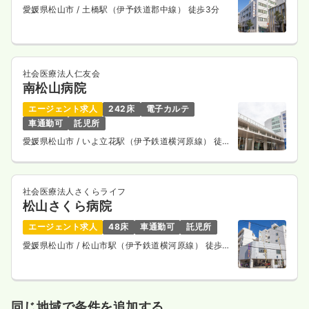
愛媛県松山市
/ 土橋駅（伊予鉄道郡中線） 徒歩3分
社会医療法人仁友会
南松山病院
エージェント求人
242床
電子カルテ
車通勤可
託児所
愛媛県松山市
/ いよ立花駅（伊予鉄道横河原線） 徒歩
7分
社会医療法人さくらライフ
松山さくら病院
エージェント求人
48床
車通勤可
託児所
愛媛県松山市
/ 松山市駅（伊予鉄道横河原線） 徒歩4
分
同じ地域で条件を追加する