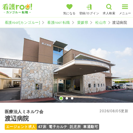
気になる
登録/ログイン
求人検索
メニュー
看護roo![カンゴルー]
看護roo! 転職
愛媛県
松山市
渡辺病院
2026/08/05更新
医療法人ミネルワ会
渡辺病院
エージェント求人
47床
電子カルテ
託児所
車通勤可