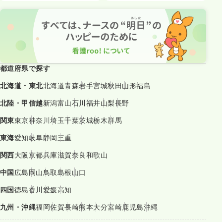
都道府県で探す
北海道・東北
北海道
青森
岩手
宮城
秋田
山形
福島
北陸・甲信越
新潟
富山
石川
福井
山梨
長野
関東
東京
神奈川
埼玉
千葉
茨城
栃木
群馬
東海
愛知
岐阜
静岡
三重
関西
大阪
京都
兵庫
滋賀
奈良
和歌山
中国
広島
岡山
鳥取
島根
山口
四国
徳島
香川
愛媛
高知
九州・沖縄
福岡
佐賀
長崎
熊本
大分
宮崎
鹿児島
沖縄