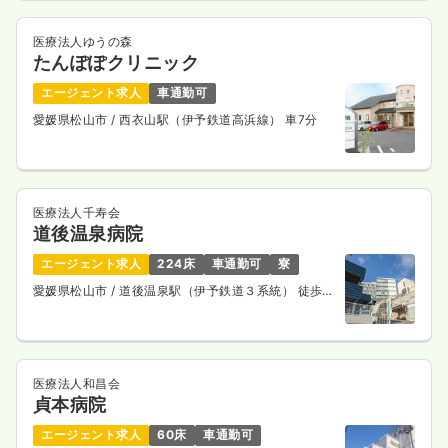
医療法人ゆうの森
たんぽぽクリニック
エージェント求人
車通勤可
愛媛県松山市
/ 西衣山駅（伊予鉄道高浜線） 車7分
医療法人千寿会
道後温泉病院
エージェント求人
224床
車通勤可
寮
愛媛県松山市
/ 道後温泉駅（伊予鉄道３系統） 徒歩12
分
医療法人和昌会
貞本病院
エージェント求人
60床
車通勤可