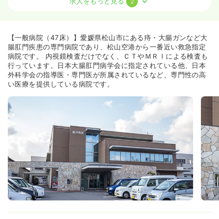
求人をもっと見る
2
オペ室(手術室)
一般病院
正・准看護師
一時募集休止
日勤のみ（常勤）
【一般病院（47床）】愛媛県松山市にある痔・大腸ガンなど大
18.8〜26.8
給与
万円
/月
賞与2回
腸肛門疾患の専門病院であり、松山空港から一番近い救急指定
※一例
病院です。 内視鏡検査だけでなく、ＣＴやＭＲＩによる検査も
時間
8:30～17:30
行っています。日本大腸肛門病学会に指定されている他、日本
外科学会の指導医・専門医が所属されているなど、専門性の高
日祝休み
月給26万円以上可
い医療を提供している病院です。
気になる
詳細を見る
内視鏡
一般病院
正看護師
一時募集休止
日勤のみ（常勤）
17.0〜25.0
給与
万円
/月
賞与2回
※一例
時間
8:30～17:30
日祝休み
月給25万円以上可