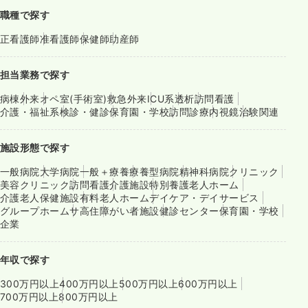
職種で探す
正看護師
准看護師
保健師
助産師
担当業務で探す
病棟
外来
オペ室(手術室)
救急外来
ICU系
透析
訪問看護
介護・福祉系
検診・健診
保育園・学校
訪問診療
内視鏡
治験関連
施設形態で探す
一般病院
大学病院
一般＋療養
療養型病院
精神科病院
クリニック
美容クリニック
訪問看護
介護施設
特別養護老人ホーム
介護老人保健施設
有料老人ホーム
デイケア・デイサービス
グループホーム
サ高住
障がい者施設
健診センター
保育園・学校
企業
年収で探す
300万円以上
400万円以上
500万円以上
600万円以上
700万円以上
800万円以上