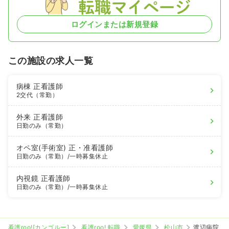
ログインまたは新規登録
この施設の求人一覧
病棟
正看護師
2交代（常勤）
外来
正看護師
日勤のみ（常勤）
オペ室(手術室)
正・准看護師
日勤のみ（常勤）
/一時募集休止
内視鏡
正看護師
日勤のみ（常勤）
/一時募集休止
看護roo![カンゴルー]
看護roo! 転職
愛媛県
松山市
渡辺病院