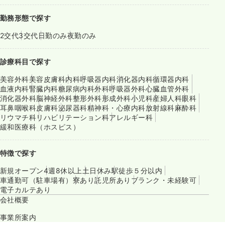
勤務形態で探す
2交代
3交代
日勤のみ
夜勤のみ
診療科目で探す
美容外科
美容皮膚科
内科
呼吸器内科
消化器内科
循環器内科
血液内科
腎臓内科
糖尿病内科
外科
呼吸器外科
心臓血管外科
消化器外科
脳神経外科
整形外科
形成外科
小児科
産婦人科
眼科
耳鼻咽喉科
皮膚科
泌尿器科
精神科・心療内科
放射線科
麻酔科
リウマチ科
リハビリテーション科
アレルギー科
緩和医療科（ホスピス）
特徴で探す
新規オープン
4週8休以上
土日休み
駅徒歩５分以内
車通勤可（駐車場有）
寮あり
託児所あり
ブランク・未経験可
電子カルテあり
会社概要
事業所案内