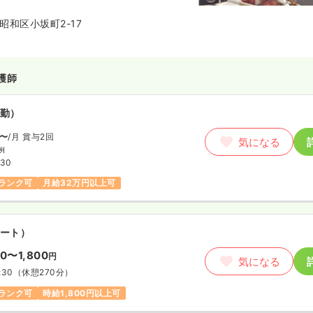
昭和区小坂町2-17
護師
勤）
〜
/月
賞与2回
気になる
例
:30
ランク可
月給32万円以上可
ート）
00〜1,800
円
気になる
:30
（休憩270分）
ランク可
時給1,800円以上可