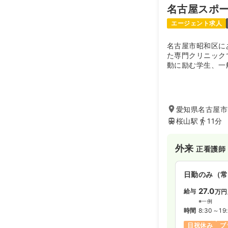
名古屋スポ
時間
8:45～17
日祝休み
担
エージェント求人
名古屋市昭和区に
た専門クリニック
動に励む学生、一
り、超音波検査を
超音波診断や超音
しています。
愛知県名古屋市
桜山駅
11分
外来
正看護師
日勤のみ（常
27.0
給与
万円
※一例
時間
8:30～19
日祝休み
ブ