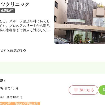
ーツクリニック
:00
（休憩60分）
当業務未経験可
月給26万円以上可
車通勤可
ある、スポーツ整形外科に特化し
です。プロのアスリートから部活
般の患者様まで幅広く対応してお
駆使して肩、肘のみならず全身の
波下穿刺治療を行うことを強みと
昭和区藤成通3-5
勤）
/月
賞与3ヶ月
気になる
:30
（休憩180分）
ランク可
月給27万円以上可