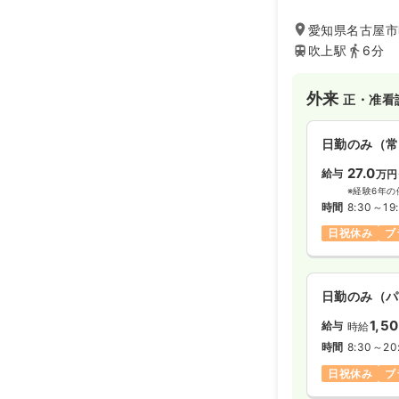
愛知県名古屋市
吹上駅
6分
外来
正・准看
日勤のみ（常
27.0
給与
万円
※経験6年の
時間
8:30～19
日祝休み
ブ
日勤のみ（パ
1,5
給与
時給
時間
8:30～20
日祝休み
ブ