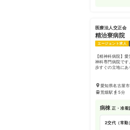
医療法人交正会
精治寮病院
エージェント求人
【精神科病院】愛
神科専門病院です
歩すぐの立地にあ
す。精神疾患全般
に対応しておりま
が送れるよう、訪
愛知県名古屋市昭
います。外来～在
荒畑駅
5分
病院です。
病棟
正・准看
2交代（常勤