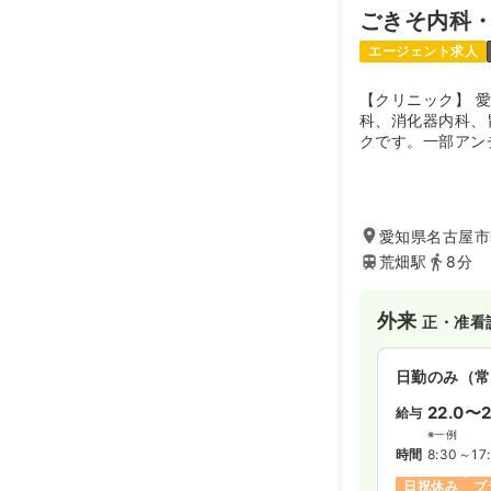
ごきそ内科
エージェント求人
【クリニック】 
科、消化器内科、
クです。一部アン
ども行っておりま
愛知県名古屋市昭
荒畑駅
8分
外来
正・准看
日勤のみ（常
22.0〜2
給与
※一例
時間
8:30～17
日祝休み
ブ