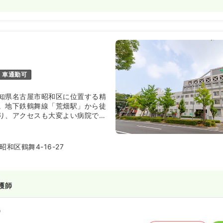
車通勤可
知県名古屋市昭和区に位置する精
。地下鉄鶴舞線「荒畑駅」から徒
り、アクセスも大変よい病院で
から認知症の治療など幅広い疾患
す。また、退院後に安心した生活
問看護ステーションの併設もござ
和区鶴舞4-16-27
宅まで一貫したサポートが可能な
護師
）