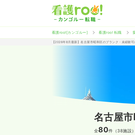
看護roo![カンゴルー]
看護roo! 転職
【2026年8月最新】名古屋市昭和区のブランク・未経験
名古屋市
80
全
件（38施設