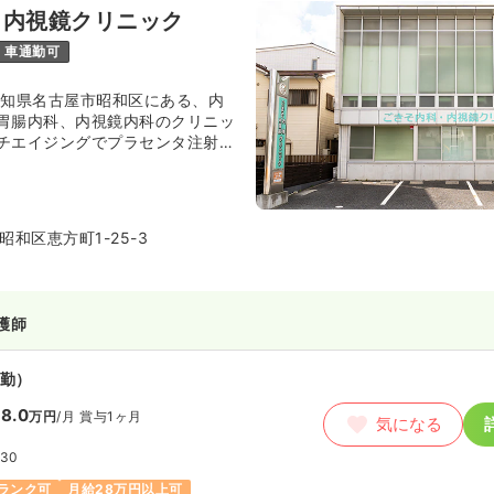
・内視鏡クリニック
車通勤可
愛知県名古屋市昭和区にある、内
胃腸内科、内視鏡内科のクリニッ
チエイジングでプラセンタ注射な
す。
和区恵方町1-25-3
護師
勤）
8.0
万円
/月
賞与1ヶ月
気になる
:30
ランク可
月給28万円以上可