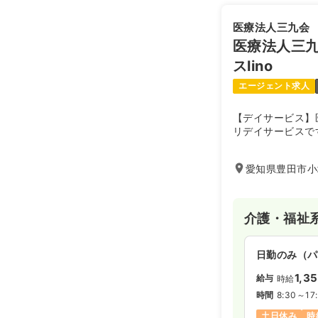
医療法人三九会
医療法人三
スlino
エージェント求人
【デイサービス】
リデイサービスで
愛知県豊田市小
介護・福祉
日勤のみ（パ
1,3
給与
時給
時間
8:30～17
土日休み
時