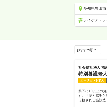
愛知県豊田市
デイケア・デ
社会福祉法人 福
特別養護老
エージェント求人
県下に10以上の
す。「愛と感謝と
信頼される施設造