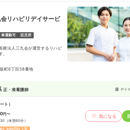
九会リハビリデイサービ
車通勤可
託児所
医療法人三九会が運営するリハビ
す。
坂町6丁目58番地
系
デイ
正・准看護師
ート）
50
円〜
気になる
:30
（休憩60分）
給1,300円以上可