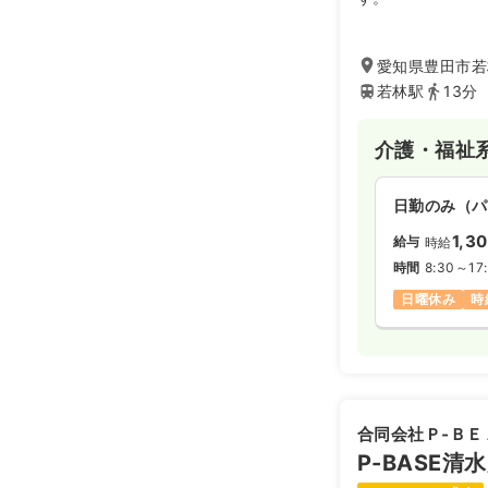
愛知県豊田市若
若林駅
13分
介護・福祉
日勤のみ（パ
1,3
給与
時給
時間
8:30～17
日曜休み
時
合同会社Ｐ‐ＢＥ
P-BASE清