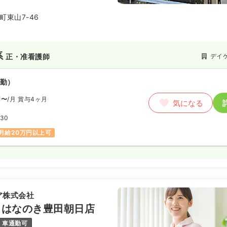
町東山7-46
系
デイ
正・准看護師
勤）
円〜
/月
賞与4ヶ月
気になる
:30
月給20万円以上可
ア株式会社
スはなのき豊田朝日店
車通勤可