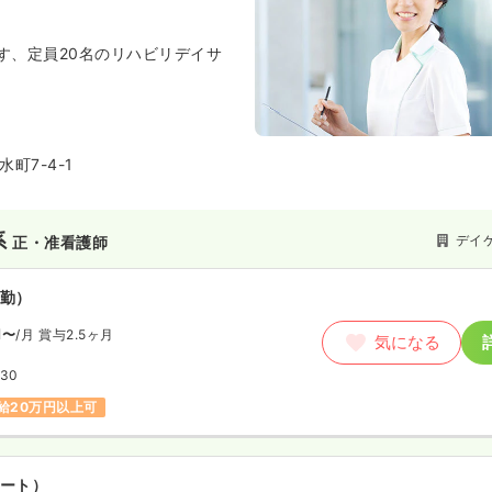
す、定員20名のリハビリデイサ
町7-4-1
系
デイ
正・准看護師
勤）
円〜
/月
賞与2.5ヶ月
気になる
:30
給20万円以上可
ート）