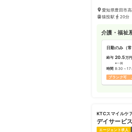
愛知県豊田市高
猿投駅
20分
介護・福祉
日勤のみ（常
20.5
給与
万
※一例
時間
8:30～17
ブランク可
KTCスマイルケ
デイサービ
エージェント求人