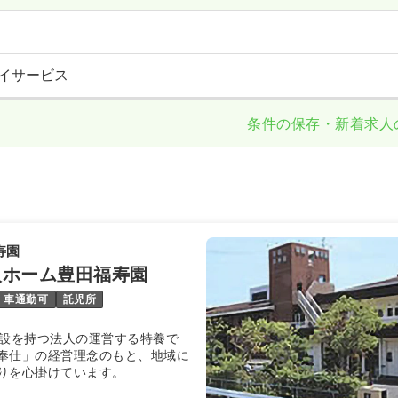
イサービス
条件の保存・新着求人
寿園
人ホーム豊田福寿園
車通勤可
託児所
施設を持つ法人の運営する特養で
奉仕」の経営理念のもと、地域に
りを心掛けています。