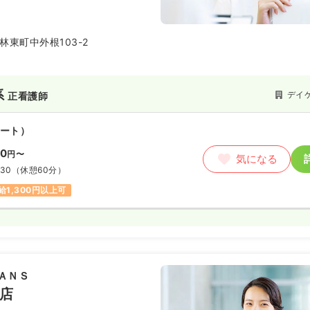
林東町中外根103-2
系
デイ
正看護師
ート）
00
円〜
気になる
:30
（休憩60分）
給1,300円以上可
ＡＮＳ
水店