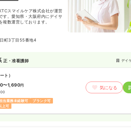
KTCスマイルケア株式会社が運営
です。愛知県・大阪府内にデイサ
を複数運営しております。
日町3丁目55番地4
系
デイ
正・准看護師
ート）
90〜1,690
円
気になる
:00
担当業務未経験可
ブランク可
円以上可