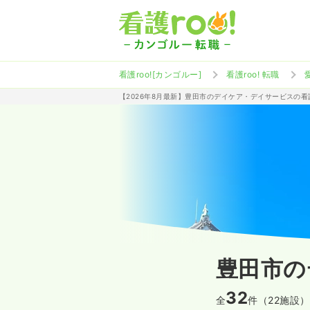
看護roo![カンゴルー]
看護roo! 転職
【2026年8月最新】豊田市のデイケア・デイサービスの
豊田市の
32
全
件（22施設）