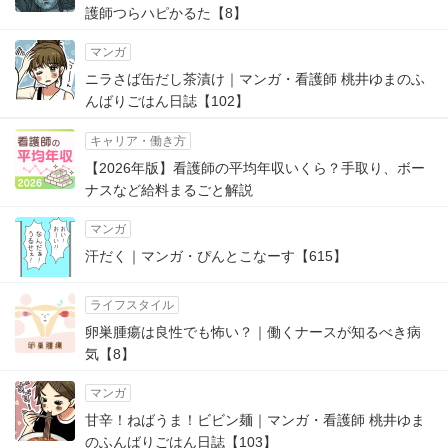
護師つらハピかるた【8】
マンガ
ニラさば缶だし茶漬け｜マンガ・看護師 桃井ゆまのふ
んばりごはん日誌【102】
キャリア・働き方
【2026年版】看護師の平均年収いくら？手取り、ボー
ナスなど給料まるごと解説
マンガ
汗だく｜マンガ・ぴんとこなーす【615】
ライフスタイル
卵巣腫瘍は良性でも怖い？｜働くナースが知るべき病
気【8】
マンガ
甘辛！ねばうま！ビビン麺｜マンガ・看護師 桃井ゆま
のふんばりごはん日誌【103】