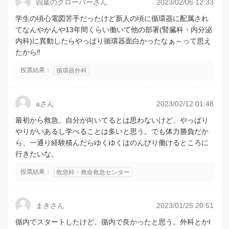
四葉のクローバーさん
2023/02/06 12:33
学生の頃心電図苦手だったけど新人の頃に循環器に配属され
てなんやかんや13年間くらい働いて他の部署(腎臓科・内分泌
内科)に異動したらやっぱり循環器面白かったなぁ～って思え
たから‼️
投票結果：
循環器外科
aさん
2023/02/12 01:48
最初から救急。自分が向いてるとは思わないけど、やっぱり
やりがいあるし学べることは多いと思う。でも体力勝負だか
ら、一通り経験積んだらゆくゆくはのんびり働けるところに
行きたいな。
投票結果：
救急科・救命救急センター
まきさん
2023/01/25 20:51
循内でスタートしたけど、循内で良かったと思う。外科とかI