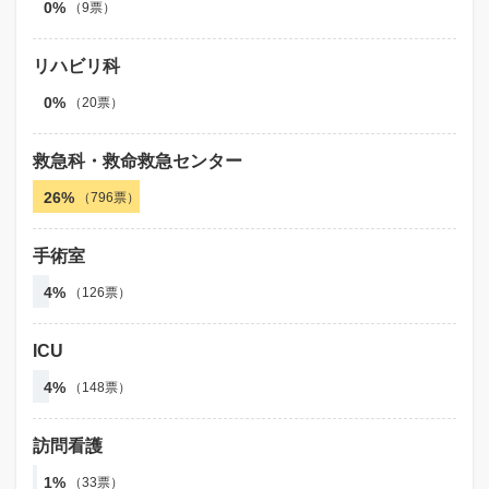
0%
（9票）
リハビリ科
0%
（20票）
救急科・救命救急センター
26%
（796票）
手術室
4%
（126票）
ICU
4%
（148票）
訪問看護
1%
（33票）