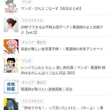
マンガ
マンガ・ぴんとこなーす【全話まとめ】
ライフスタイル
20秒でできるお手軽お団子ヘア | 看護師のまとめ髪テ
ク【vol.2】
キャリア・働き方
採血が難しい血管選手権！｜看護師の本音アンケート
マンガ
レンジでふわとろんっ 蒸し卵豆腐｜マンガ・看護師 桃
井ゆまのふんばりごはん日誌【82】
キャリア・働き方
看護師が取りたい資格図鑑｜目次
ライフスタイル
「辞めてやる！」って言いたいけど…（や～よ）｜看