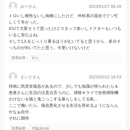
みーさん
2023/01/27 06:18
トロいし根性ないし病棟にしたけど、外科系の混合でクソ忙
しくて辛かった。
ICUて大変そうて思ったけどスタッフ多いしドクターもいつも
いるし安心よね。
そして1人をじっくり看るほうがむいてると思うから、多分そ
っちのが向いてたと思う。今更いけないけど
投票結果：
ICU
まいどさん
2023/02/12 18:53
持病に気管支喘息があるので、少しでも知識が得られたら＆
患者さんに生活の注意点言うのに、掃除キライで全然掃除機
かけない＆猫と鬼ごっこする暮らしをしてる私…
ここで働いたら、喘息悪化させる生活を辞めるようにならん
かなぁ自分…
それに期待
投票結果：
呼吸器内科