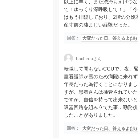
以上に早く、また渋滞もえげつな
て！ゆっくり深呼吸して！」「今
はもう排臨しており、2階の分娩
産寸前の凄まじい経験だった。
回答：
大変だった日、答えるよ(涙)
hachirouさん
転職して間もないCCUで、夜、
室看護師が雪のため病院に来れず
年長だった為行くことになりまし
すが、患者さんは挿管されていた
ですが、自信を持って出来ないと
吸器回路を組み立てた事…勤務後
したことがありました。
回答：
大変だった日、答えるよ(涙)