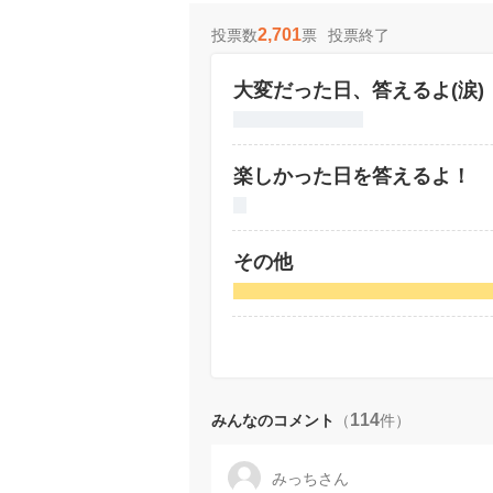
2,701
投票終了
投票数
票
大変だった日、答えるよ(涙)
楽しかった日を答えるよ！
その他
114
みんなのコメント
（
件）
みっちさん