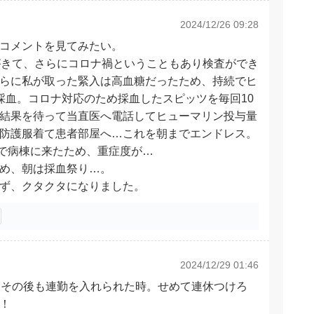
2024/12/26 09:28
コメントを見てみたい。
がきて、さらにコロナ禍ということもあり検査ができ
らに私が取った緊入は高血糖だったため、持続でヒ
採血。コロナ対応のため採血したスピッツを毎回10
結果を待って当直医へ電話してヒューマリン投与量
防護服着て患者部屋へ…これを朝までエンドレス。
中で病棟に来たため、重症度が…
め、朝は採血祭り…。
ず、クタクタになりました。
2024/12/29 01:46
にその後も連勤を入れられた時。せめて連休つけろ
！