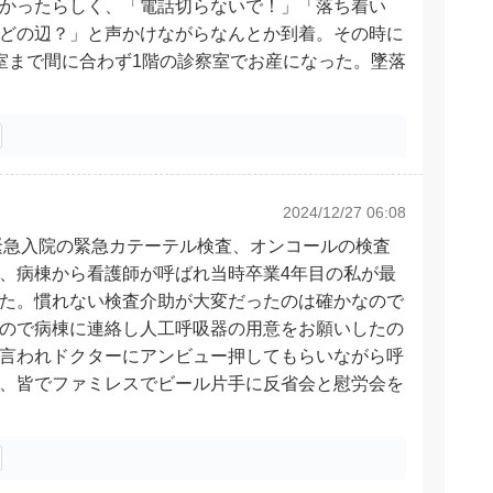
かったらしく、「電話切らないで！」「落ち着い
どの辺？」と声かけながらなんとか到着。その時に
室まで間に合わず1階の診察室でお産になった。墜落
2024/12/27 06:08
緊急入院の緊急カテーテル検査、オンコールの検査
、病棟から看護師が呼ばれ当時卒業4年目の私が最
た。慣れない検査介助が大変だったのは確かなので
ので病棟に連絡し人工呼吸器の用意をお願いしたの
言われドクターにアンビュー押してもらいながら呼
、皆でファミレスでビール片手に反省会と慰労会を