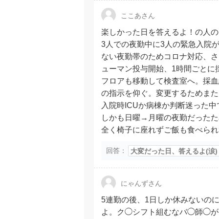
ここあさん
楽しかった日を答えるよ！の人の
3人での夜勤中に3人の緊急入院
ない夜勤帯のためコロナ対応、さ
ューマン投与開始、1時間ごとに
フロアも移動して検査室へ。採血
の指示を仰ぐ。変更するためまた
入院時ICUか病棟か判断迷った
しかも日曜→月曜の夜勤だったた
全く椅子に座れずご飯も食べられ
回答：
大変だった日、答えるよ(涙)
にゃんずさん
5連勤の後、1日しか休みないの
よ。ク◯シフト組むなバ◯師◯が