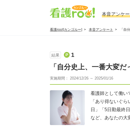
本音アンケー
看護roo![カンゴルー]
本音アンケート
「自
1
結果
「自分史上、一番大変だ
実施期間： 2024/12/26 ～ 2025/01/16
看護師として働い
「あり得ないぐら
日」「5日勤最終
など、あなたの大