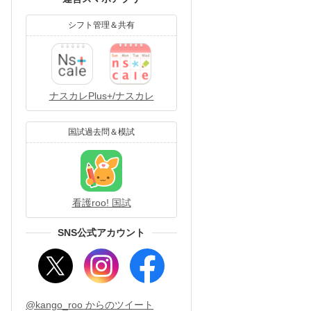
シフト管理＆共有
ナスカレPlus+/ナスカレ
国試過去問＆模試
看護roo! 国試
SNS公式アカウント
@kango_roo からのツイート