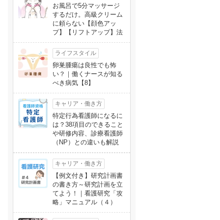
お風呂で5分マッサージ
するだけ。高級クリーム
に頼らない【顔色アッ
プ】【リフトアップ】法
ライフスタイル
卵巣腫瘍は良性でも怖
い？｜働くナースが知る
べき病気【8】
キャリア・働き方
特定行為看護師になるに
は？38項目のできること
や研修内容、診療看護師
（NP）との違いも解説
キャリア・働き方
【例文付き】研究計画書
の書き方～研究計画を立
てよう！｜看護研究「攻
略」マニュアル（４）