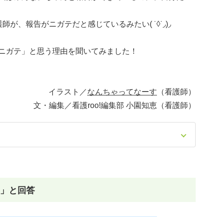
報告がニガテだと感じているみたい( ˙◊︎˙◞︎)◞︎
ニガテ」と思う理由を聞いてみました！
イラスト／
なんちゃってなーす
（看護師）
文・編集／看護roo!編集部 小園知恵（看護師）
テ」と回答