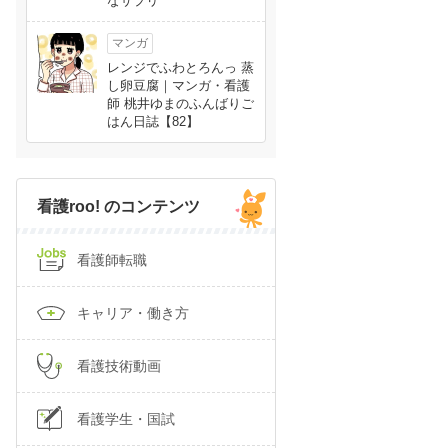
なサプリ
マンガ
レンジでふわとろんっ 蒸
し卵豆腐｜マンガ・看護
師 桃井ゆまのふんばりご
はん日誌【82】
看護roo! のコンテンツ
看護師転職
キャリア・働き方
看護技術動画
看護学生・国試