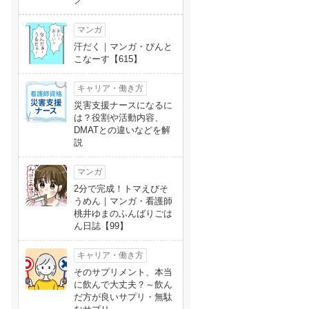
マンガ
汗だく｜マンガ・ぴんと
こなーす【615】
キャリア・働き方
災害支援ナースになるに
は？役割や活動内容、
DMATとの違いなどを解
説
マンガ
2分で完成！トマえびそ
うめん｜マンガ・看護師
桃井ゆまのふんばりごは
ん日誌【99】
キャリア・働き方
そのサプリメント、本当
に飲んで大丈夫？～飲ん
だ方が良いサプリ・無駄