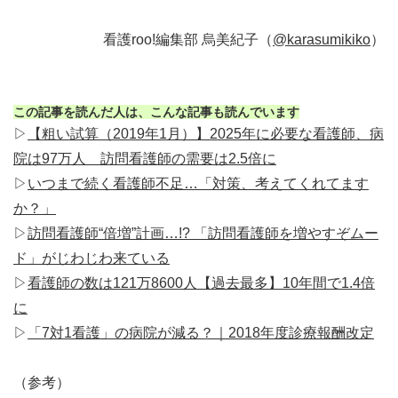
看護roo!編集部 烏美紀子（
@karasumikiko
）
この記事を読んだ人は、こんな記事も読んでいます
▷
【粗い試算（2019年1月）】2025年に必要な看護師、病
院は97万人 訪問看護師の需要は2.5倍に
▷
いつまで続く看護師不足…「対策、考えてくれてます
か？」
▷
訪問看護師“倍増”計画…!? 「訪問看護師を増やすぞムー
ド」がじわじわ来ている
▷
看護師の数は121万8600人【過去最多】10年間で1.4倍
に
▷
「7対1看護」の病院が減る？｜2018年度診療報酬改定
（参考）