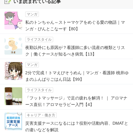
いま読まれている記事
マンガ
私のトンちゃん～ストーマケアをめぐる愛の物語｜マ
ンガ・ぴんとこなーす【80】
ライフスタイル
夜勤以外にも原因が？看護師に多い流産の種類とリス
ク｜働くナースが知るべき病気【13】
マンガ
2分で完成！トマえびそうめん｜マンガ・看護師 桃井ゆ
まのふんばりごはん日誌【99】
ライフスタイル
「フットマッサージ」で足の疲れを解消！ ｜ アロマナ
ース直伝！アロマセラピー入門【4】
キャリア・働き方
災害支援ナースになるには？役割や活動内容、DMATと
の違いなどを解説