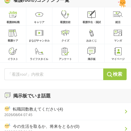
看護roo!のコンテンツ一覧
看護師転職
キャリア
看護技術
看護学生・国試
就活
看護ケア
まなびチャンネル
クイズ
おみくじ
マンガ
イラスト
ライフスタイル
アンケート
掲示板
マイページ
検索
掲示板でいま話題
転職回数教えてください(4)
2026/08/04 07:45
今の生活を取るか、将来をとるか(0)