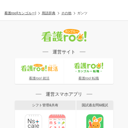
看護roo![カンゴルー]
用語辞典
その他
ガンツ
運営サイト
看護roo! 就活
看護roo! 転職
運営スマホアプリ
シフト管理&共有
国試過去問&模試