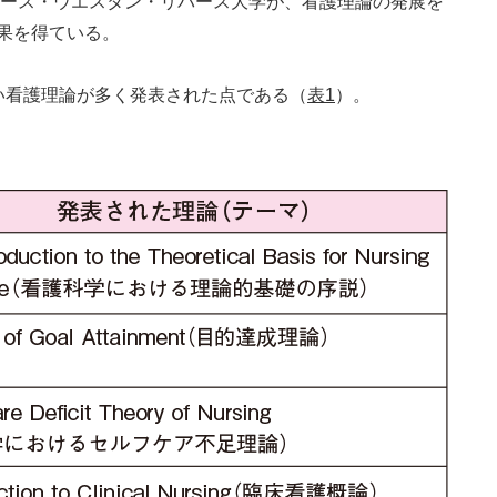
るケース・ウエスタン・リバース大学が、看護理論の発展を
果を得ている。
い看護理論が多く発表された点である（
表1
）。