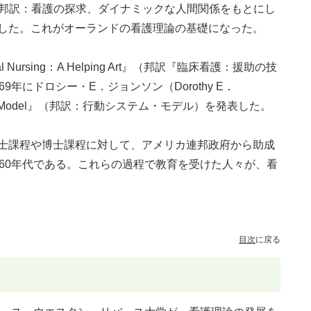
l Nursing』（邦訳：看護の探求、ダイナミックな人間関係をもとにし
した。これがオーランドの看護理論の基礎になった。
 Nursing：A Helping Art』（邦訳『臨床看護：援助の技
年にドロシー・E．ジョンソン（Dorothy E．
ystems Model』（邦訳：行動システム・モデル）を発表した。
士課程や博士課程に対して、アメリカ連邦政府から助成
960年代である。これらの過程で教育を受けた人々が、看
目次
に戻る