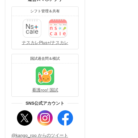
シフト管理＆共有
ナスカレPlus+/ナスカレ
国試過去問＆模試
看護roo! 国試
SNS公式アカウント
@kango_roo からのツイート