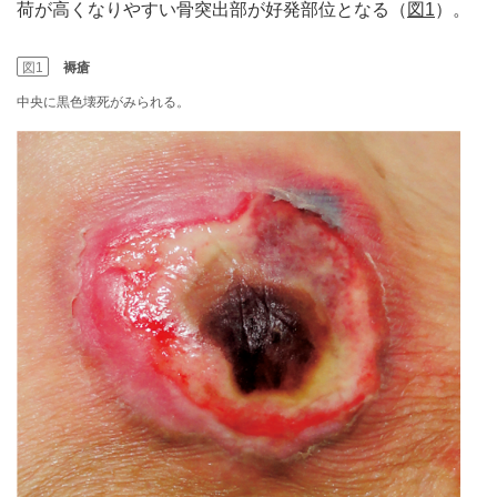
荷が高くなりやすい骨突出部が好発部位となる（
図1
）。
図1
褥瘡
中央に黒色壊死がみられる。