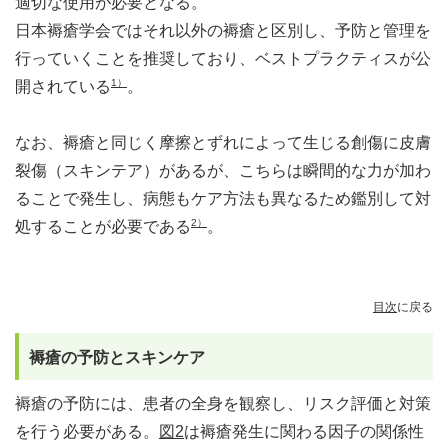
適切な使用が必要となる。
日本褥瘡学会ではそれ以外の褥瘡と区別し、予防と管理を
行っていくことを推奨しており、ベストプラクティスが公
1）
開されている
。
なお、褥瘡と同じく摩擦とずれによって生じる創傷に皮膚
裂傷（スキンテア）があるが、こちらは瞬間的な力が加わ
ることで発生し、病態もケア方法も異なるため鑑別して対
2）
処することが必要である
。
目次
に戻る
褥瘡の予防とスキンケア
褥瘡の予防には、患者の全身を観察し、リスク評価と対策
を行う必要がある。
図2
は褥瘡発生に関わる因子の関係性