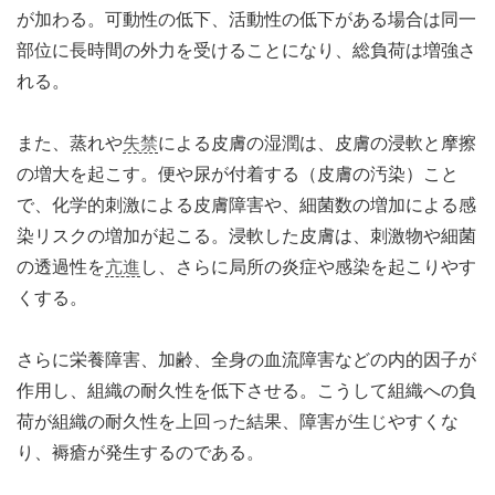
が加わる。可動性の低下、活動性の低下がある場合は同一
部位に長時間の外力を受けることになり、総負荷は増強さ
れる。
また、蒸れや
失禁
による皮膚の湿潤は、皮膚の浸軟と摩擦
の増大を起こす。便や尿が付着する（皮膚の汚染）こと
で、化学的刺激による皮膚障害や、細菌数の増加による感
染リスクの増加が起こる。浸軟した皮膚は、刺激物や細菌
の透過性を
亢進
し、さらに局所の炎症や感染を起こりやす
くする。
さらに栄養障害、加齢、全身の血流障害などの内的因子が
作用し、組織の耐久性を低下させる。こうして組織への負
荷が組織の耐久性を上回った結果、障害が生じやすくな
り、褥瘡が発生するのである。