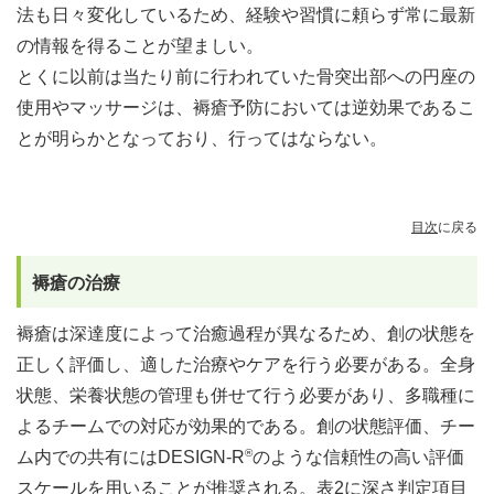
法も日々変化しているため、経験や習慣に頼らず常に最新
の情報を得ることが望ましい。
とくに以前は当たり前に行われていた骨突出部への円座の
使用やマッサージは、褥瘡予防においては逆効果であるこ
とが明らかとなっており、行ってはならない。
目次
に戻る
褥瘡の治療
褥瘡は深達度によって治癒過程が異なるため、創の状態を
正しく評価し、適した治療やケアを行う必要がある。全身
状態、栄養状態の管理も併せて行う必要があり、多職種に
よるチームでの対応が効果的である。創の状態評価、チー
®
ム内での共有にはDESIGN-R
のような信頼性の高い評価
スケールを用いることが推奨される。
表2
に深さ判定項目