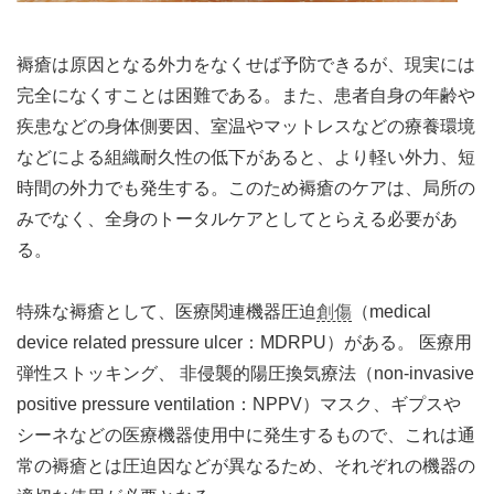
褥瘡は原因となる外力をなくせば予防できるが、現実には
完全になくすことは困難である。また、患者自身の年齢や
疾患などの身体側要因、室温やマットレスなどの療養環境
などによる組織耐久性の低下があると、より軽い外力、短
時間の外力でも発生する。このため褥瘡のケアは、局所の
みでなく、全身のトータルケアとしてとらえる必要があ
る。
特殊な褥瘡として、医療関連機器圧迫
創傷
（medical
device related pressure ulcer：MDRPU）がある。 医療用
弾性ストッキング、 非侵襲的陽圧換気療法（non-invasive
positive pressure ventilation：NPPV）マスク、ギプスや
シーネなどの医療機器使用中に発生するもので、これは通
常の褥瘡とは圧迫因などが異なるため、それぞれの機器の