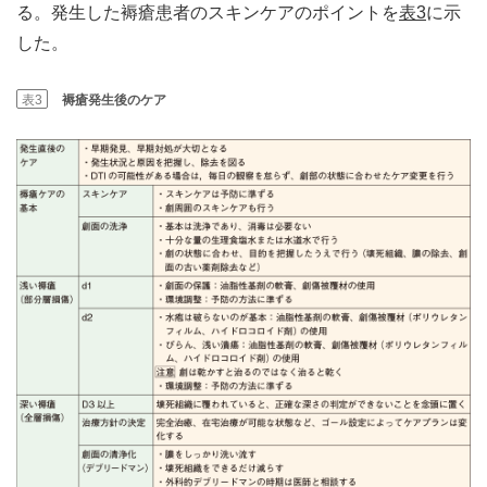
る。発生した褥瘡患者のスキンケアのポイントを
表3
に示
した。
表3
褥瘡発生後のケア