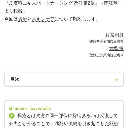
『皮膚科エキスパートナーシング 改訂第2版』（南江堂）
より転載。
今回は
褥瘡
と
スキンケア
について解説します。
佐奈明彦
聖隷三方原病院看護部
大場 操
聖隷三方原病院皮膚科
目次
Minimum Essentials
褥瘡とは
皮膚
の同一部位に持続あるいは反復して
1
外力がかかることで、壊死や潰瘍を引き起こした状態