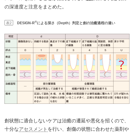
の深達度と注意をまとめた。
®
表2
DESIGN-R
による深さ（Depth）判定と創の治癒過程の違い
創状態に適合しないケアは治癒の遷延や悪化を招くので、
十分な
アセスメント
を行い、創傷の状態に合わせた薬剤や