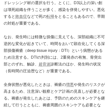
ドレッシング材の選択を行う。とくに、D3以上の深い創
は壊死組織を伴うことが多く、感染を併発しやすい。悪化
すると
敗血症
などで死の
転帰
をとることもあるので、早期
の対処が重要である。
なお、発生時には軽微な損傷に見えても、深部組織に不可
逆的な変化が起きていて、時間をおいて顕在化してくる深
部損傷褥瘡（deep tissue injury：DTI）という病態がある
ため注意する。DTIの判別には、2重発赤の有無、骨突出
部とのずれ、触診、
超音波
診断法のほか、発生時の状況
（長時間の圧迫歴など）が重要である。
全身状態が悪化したときは、褥瘡の
増悪
や発生のリスクが
高まるため、注意深い観察とケア計画の見直しが必要とな
る。褥瘡が発生したあとは、予防のためのスキンケアを継
続して行うとともに、褥瘡周囲のスキンケアも必要とな