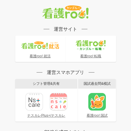
運営サイト
看護roo! 就活
看護roo! 転職
運営スマホアプリ
シフト管理&共有
国試過去問&模試
ナスカレPlus+/ナスカレ
看護roo! 国試