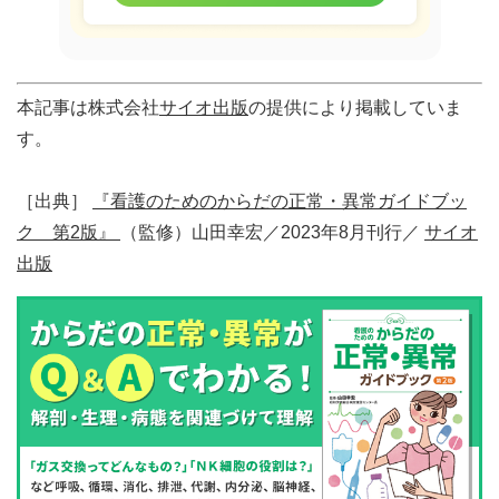
本記事は株式会社
サイオ出版
の提供により掲載していま
す。
［出典］
『看護のためのからだの正常・異常ガイドブッ
ク 第2版』
（監修）山田幸宏／2023年8月刊行／
サイオ
出版