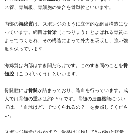
ス管、骨層板、骨細胞の集合を骨単位といいます。
内部の
海綿質
は、スポンジのように立体的な網目構造にな
っています。網目は
骨梁
（こつりょう）とよばれる骨質に
よってつくられ、その構造によって外力を吸収し、強い強
度を保っています。
海綿質は内部はすき間だらけです。このすき間のことを
骨
髄腔
（こつずいくう）といいます。
骨髄腔には
骨髄
が詰まっており、造血を行っています。成
人では骨髄の重さは約2.5kgです。骨髄の造血機能につい
ては、
「血球はどこでつくられるの？」
を参照してくださ
い。
スポンジ構造のおかげで、骨格は平均して5～6kgと軽量