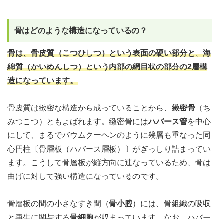
骨はどのような構造になっているの？
骨は、骨皮質（こつひしつ）という表面の硬い部分と、海
綿質（かいめんしつ）という内部の網目状の部分の2層構
造になっています。
骨皮質は緻密な構造から成っていることから、
緻密骨
（ち
みつこつ）ともよばれます。緻密骨には
ハバース管
を中心
にして、まるでバウムクーヘンのように幾層も重なった同
心円柱〔骨層板（ハバース層板）〕がぎっしり詰まってい
ます。こうして骨層板が縦方向に連なっているため、骨は
曲げに対して強い構造になっているのです。
骨層板の間の小さなすき間（
骨小腔
）には、骨組織の吸収
と再生に関与する
骨細胞
が収まっています。なお、ハバー