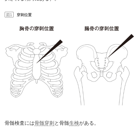
図1
穿刺位置
骨髄検査には
骨髄穿刺
と骨髄
生検
がある。