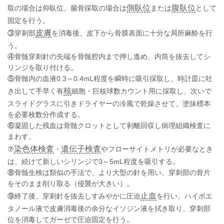
側臥位
腹臥位
取の場合は仰臥位、腸骨採取の場合は
または
として
固定を行う。
皮膚
③
穿刺部
を消毒後、皮下から骨膜表面に十分な局所麻酔を行
う。
④
骨髄穿刺針の先端を骨髄腔内まで押し進め、内筒を抜去してシ
リンジを取り付ける。
⑤
骨髄内の血液0.3～0.4mL程度を瞬時に吸引採取し、時計皿に吐
核
き出して手早く有
細胞・巨核球数カウント用に採取し、次いで
スライドグラスに引きドライヤーの冷風で乾燥させて、塗抹標本
を必要枚数分作成する。
⑥
凝固した残血は骨髄クロットとして剥離回収し病理組織検査に
まわす。
染色体検査
遺伝子検査
⑦
・
やフローサイトメトリが必要なとき
は、続けて新しいシリンジで3～5mL程度を吸引する。
⑧
骨髄生検は類似の手法で、より大型の針を用い、穿刺部の骨片
をそのまま削り取る（侵襲が大きい）。
止血
⑨
終了後、穿刺針を抜去しすみやかに圧迫
を行い、ハイポエ
タノール液で皮膚消毒後の余分なイソジン液を拭き取り、穿刺部
位を消毒してガーゼで圧迫固定を行う。