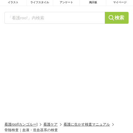
イラスト
ライフスタイル
アンケート
掲示板
マイページ
検索
看護roo![カンゴルー]
看護ケア
看護に生かす検査マニュアル
骨髄検査｜血液・造血器系の検査