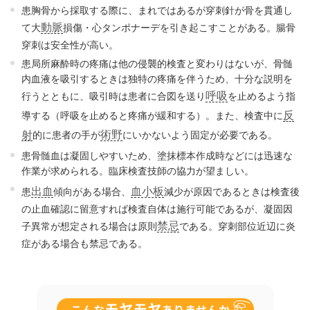
患胸骨から採取する際に、まれではあるが穿刺針が骨を貫通し
動脈
て大
損傷・心タンポナーデを引き起こすことがある。腸骨
穿刺は安全性が高い。
患局所麻酔時の疼痛は他の侵襲的検査と変わりはないが、骨髄
内血液を吸引するときは独特の疼痛を伴うため、十分な説明を
呼吸
行うとともに、吸引時は患者に合図を送り
を止めるよう指
反
導する（呼吸を止めると疼痛が緩和する）。また、検査中に
術野
射
的に患者の手が
にいかないよう固定が必要である。
患骨髄血は凝固しやすいため、塗抹標本作成時などには迅速な
作業が求められる。臨床検査技師の協力が望ましい。
出血
血小板
患
傾向がある場合、
減少が原因であるときは検査後
の止血確認に留意すれば検査自体は施行可能であるが、凝固因
禁忌
子異常が想定される場合は原則
である。穿刺部位近辺に炎
症がある場合も禁忌である。