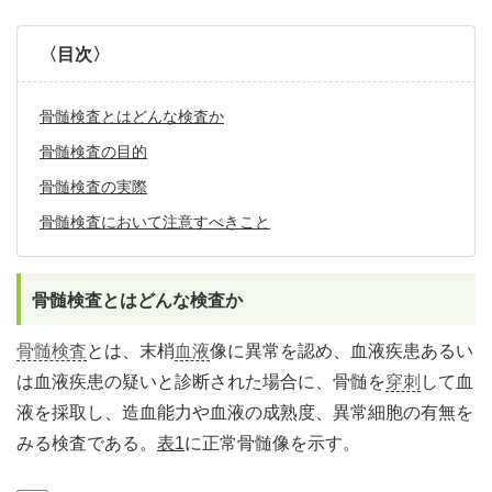
〈目次〉
骨髄検査とはどんな検査か
骨髄検査の目的
骨髄検査の実際
骨髄検査において注意すべきこと
骨髄検査とはどんな検査か
骨髄検査
とは、末梢
血液
像に異常を認め、血液疾患あるい
は血液疾患の疑いと診断された場合に、骨髄を
穿刺
して血
液を採取し、造血能力や血液の成熟度、異常細胞の有無を
みる検査である。
表1
に正常骨髄像を示す。