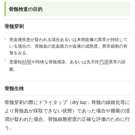
骨髄検査の目的
骨髄穿刺
患血液疾患が疑われる場合あるいは末梢血像の異常が持続して
いる場合の、骨髄血の造血能力や血液の成熟度、異常細胞の有
無をみる。
結核
代謝
患粟粒
や特殊な骨髄感染、あるいは先天性
異常の診
断。
骨髄生検
骨髄穿刺の際にドライタップ（dry tap；骨髄の線維化等に
より骨髄血が採取できない状態）であった場合や腫瘍の浸
潤が疑われた場合、骨髄細胞密度の正確な評価のために行
う。