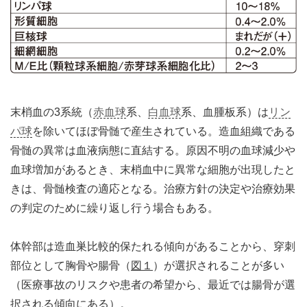
末梢血の3系統（
赤血球
系、
白血球
系、血腫板系）は
リン
パ球
を除いてほぼ骨髄で産生されている。造血組織である
骨髄の異常は血液病態に直結する。原因不明の血球減少や
血球増加があるとき、末梢血中に異常な細胞が出現したと
きは、骨髄検査の適応となる。治療方針の決定や治療効果
の判定のために繰り返し行う場合もある。
体幹部は造血巣比較的保たれる傾向があることから、穿刺
部位として胸骨や腸骨（
図１
）が選択されることが多い
（医療事故のリスクや患者の希望から、最近では腸骨が選
択される傾向にある）。