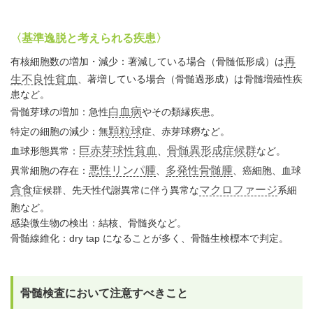
〈基準逸脱と考えられる疾患〉
再
有核細胞数の増加・減少：著減している場合（骨髄低形成）は
生不良性貧血
、著増している場合（骨髄過形成）は骨髄増殖性疾
患など。
白血病
骨髄芽球の増加：急性
やその類縁疾患。
顆粒球
特定の細胞の減少：無
症、赤芽球癆など。
巨赤芽球性貧血
骨髄異形成症候群
血球形態異常：
、
など。
悪性リンパ腫
多発性骨髄腫
異常細胞の存在：
、
、癌細胞、血球
貪食
マクロファージ
症候群、先天性代謝異常に伴う異常な
系細
胞など。
感染微生物の検出：結核、骨髄炎など。
骨髄線維化：dry tap になることが多く、骨髄生検標本で判定。
骨髄検査において注意すべきこと