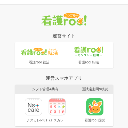
運営サイト
看護roo! 就活
看護roo! 転職
運営スマホアプリ
シフト管理&共有
国試過去問&模試
ナスカレPlus+/ナスカレ
看護roo! 国試