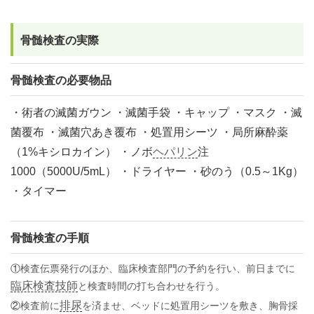
骨髄検査の実際
骨髄検査の必要物品
・術者の滅菌ガウン ・滅菌手袋 ・キャップ ・マスク ・滅
菌覆布 ・滅菌穴あき覆布 ・処置用シーツ ・局所麻酔薬
（1%キシロカイン） ・ノボ
ヘパリン
注
1000（5000U/5mL） ・ドライヤー ・砂のう（0.5～1Kg）
・タイマー
骨髄検査の手順
①
検査伝票発行のほか、臨床検査部門の予約を行い、前日までに
臨床検査技師
と検査時間の打ち合わせを行う。
排尿
②
検査前に
を済ませ、ベッドに処置用シーツを敷き、胸骨採