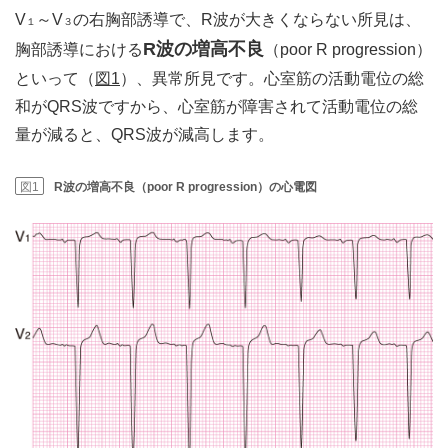
V
～V
の右胸部誘導で、R波が大きくならない所見は、
１
３
R波の増高不良
胸部誘導における
（poor R progression）
といって（
図1
）、異常所見です。心室筋の活動電位の総
和がQRS波ですから、心室筋が障害されて活動電位の総
量が減ると、QRS波が減高します。
図1
R波の増高不良（poor R progression）の心電図