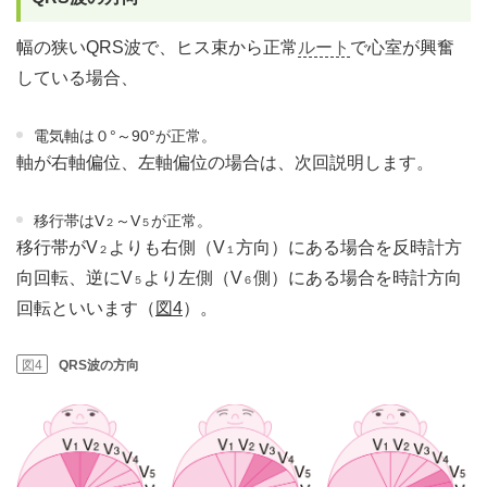
幅の狭いQRS波で、ヒス束から正常
ルート
で心室が興奮
している場合、
電気軸は０°～90°が正常。
軸が右軸偏位、左軸偏位の場合は、次回説明します。
移行帯はV
～V
が正常。
２
５
移行帯がV
よりも右側（V
方向）にある場合を反時計方
２
１
向回転、逆にV
より左側（V
側）にある場合を時計方向
５
６
回転といいます（
図4
）。
図4
QRS波の方向