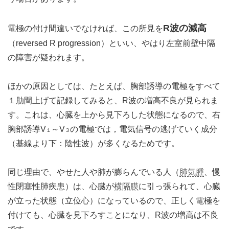
R波の減高
電極の付け間違いでなければ、この所見を
（reversed R progression）といい、やはり左室前壁中隔
の障害が疑われます。
ほかの原因としては、たとえば、胸部誘導の電極をすべて
１肋間上げて記録してみると、R波の増高不良が見られま
す。これは、心臓を上から見下ろした状態になるので、右
胸部誘導V
～V
の電極では，電気信号の逃げていく成分
１
３
（基線より下：陰性波）が多くなるためです。
同じ理由で、やせた人や肺が膨らんでいる人（
肺気腫
、慢
性閉塞性肺疾患）は、心臓が
横隔膜
に引っ張られて、心臓
が立った状態（立位心）になっているので、正しく電極を
付けても、心臓を見下ろすことになり、R波の増高は不良