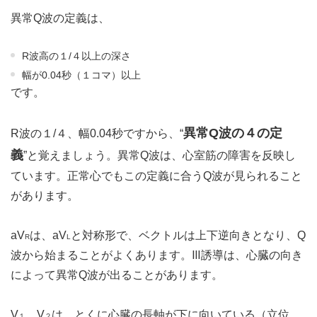
異常Q波の定義は、
R波高の１/４以上の深さ
幅が0.04秒（１コマ）以上
です。
異常Q波の４の定
R波の１/４、幅0.04秒ですから、“
義
”と覚えましょう。異常Q波は、心室筋の障害を反映し
ています。正常心でもこの定義に合うQ波が見られること
があります。
aV
は、aV
と対称形で、ベクトルは上下逆向きとなり、Q
R
L
波から始まることがよくあります。Ⅲ誘導は、心臓の向き
によって異常Q波が出ることがあります。
V
、V
は、とくに心臓の長軸が下に向いている（立位
１
２