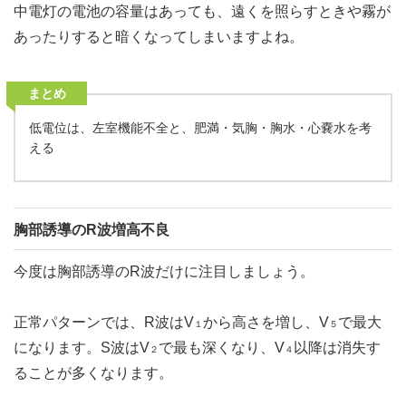
中電灯の電池の容量はあっても、遠くを照らすときや霧が
あったりすると暗くなってしまいますよね。
まとめ
低電位は、左室機能不全と、肥満・気胸・胸水・心嚢水を考
える
胸部誘導のR波増高不良
今度は胸部誘導のR波だけに注目しましょう。
正常パターンでは、R波はV
から高さを増し、V
で最大
１
５
になります。S波はV
で最も深くなり、V
以降は消失す
２
４
ることが多くなります。