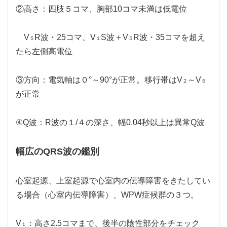
②高さ：四肢５コマ、胸部10コマ未満は低電位
V
R波・25コマ、V
S波＋V
R波・35コマを超え
５
１
５
たら左側高電位
③方向：電気軸は０°～90°が正常。移行帯はV
～V
２
５
が正常
④Q波：R波の１/４の深さ、幅0.04秒以上は異常Q波
幅広のQRS波の鑑別
心室起源、上室起源で心室内の伝導障害をきたしてい
る場合（心室内伝導障害）、WPW症候群の３つ。
V
：高さ2.5コマまで、後半の陰性部分をチェック
１