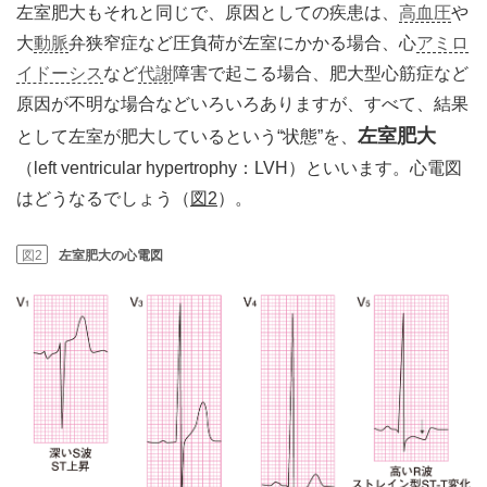
左室肥大もそれと同じで、原因としての疾患は、
高血圧
や
大
動脈
弁狭窄症など圧負荷が左室にかかる場合、心
アミロ
イドーシス
など
代謝
障害で起こる場合、肥大型心筋症など
原因が不明な場合などいろいろありますが、すべて、結果
左室肥大
として左室が肥大しているという“状態”を、
（left ventricular hypertrophy：LVH）といいます。心電図
はどうなるでしょう（
図2
）。
図2
左室肥大の心電図