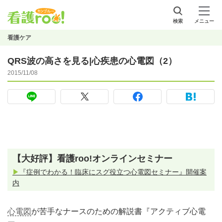
検索
メニュー
看護ケア
QRS波の高さを見る|心疾患の心電図（2）
2015/11/08
【大好評】看護roo!オンラインセミナー
▶
『症例でわかる！臨床にスグ役立つ心電図セミナー』開催案
内
心電図
が苦手なナースのための解説書『アクティブ心電