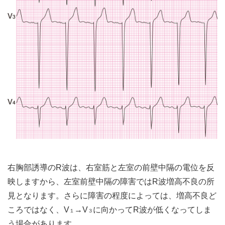
右胸部誘導のR波は、右室筋と左室の前壁中隔の電位を反
映しますから、左室前壁中隔の障害ではR波増高不良の所
見となります。さらに障害の程度によっては、増高不良ど
ころではなく、V
→V
に向かってR波が低くなってしま
１
３
う場合があります。