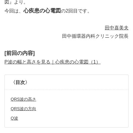
図』より。
心疾患の心電図
今回は、
の2回目です。
田中喜美夫
田中循環器内科クリニック院長
[前回の内容]
P波の幅と高さを見る｜心疾患の心電図（1）
〈目次〉
QRS波の高さ
QRS波の方向
Q波