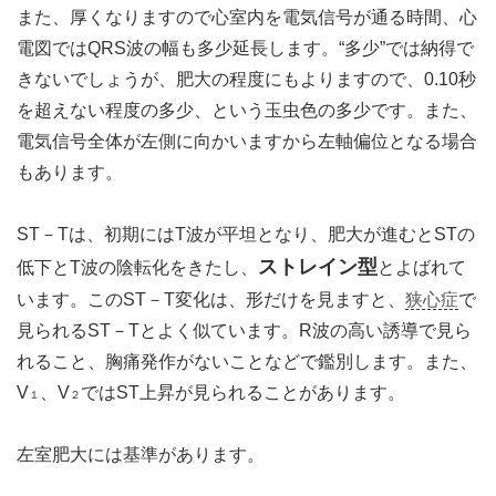
また、厚くなりますので心室内を電気信号が通る時間、心
電図ではQRS波の幅も多少延長します。“多少”では納得で
きないでしょうが、肥大の程度にもよりますので、0.10秒
を超えない程度の多少、という玉虫色の多少です。また、
電気信号全体が左側に向かいますから左軸偏位となる場合
もあります。
ST－Tは、初期にはT波が平坦となり、肥大が進むとSTの
ストレイン型
低下とT波の陰転化をきたし、
とよばれて
います。このST－T変化は、形だけを見ますと、
狭心症
で
見られるST－Tとよく似ています。R波の高い誘導で見ら
れること、胸痛発作がないことなどで鑑別します。また、
V
、V
ではST上昇が見られることがあります。
１
２
左室肥大には基準があります。