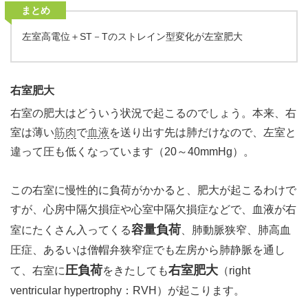
まとめ
左室高電位＋ST－Tのストレイン型変化が左室肥大
右室肥大
右室の肥大はどういう状況で起こるのでしょう。本来、右
室は薄い
筋肉
で
血液
を送り出す先は肺だけなので、左室と
違って圧も低くなっています（20～40mmHg）。
この右室に慢性的に負荷がかかると、肥大が起こるわけで
すが、心房中隔欠損症や心室中隔欠損症などで、血液が右
容量負荷
室にたくさん入ってくる
、肺動脈狭窄、肺高血
圧症、あるいは僧帽弁狭窄症でも左房から肺静脈を通し
圧負荷
右室肥大
て、右室に
をきたしても
（right
ventricular hypertrophy：RVH）が起こります。