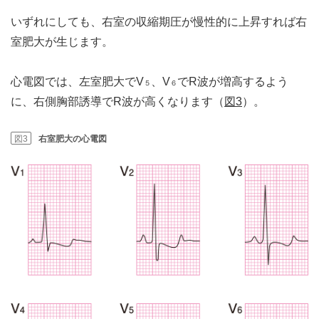
いずれにしても、右室の収縮期圧が慢性的に上昇すれば右
室肥大が生じます。
心電図では、左室肥大でV
、V
でR波が増高するよう
５
６
に、右側胸部誘導でR波が高くなります（
図3
）。
図3
右室肥大の心電図