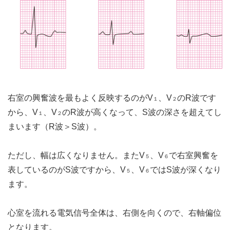
右室の興奮波を最もよく反映するのがV
、V
のR波です
１
２
から、V
、V
のR波が高くなって、S波の深さを超えてし
１
２
まいます（R波＞S波）。
ただし、幅は広くなりません。またV
、V
で右室興奮を
５
６
表しているのがS波ですから、V
、V
ではS波が深くなり
５
６
ます。
心室を流れる電気信号全体は、右側を向くので、右軸偏位
となります。