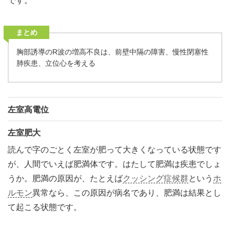
です。
まとめ
胸部誘導のR波の増高不良は、前壁中隔の障害、慢性閉塞性
肺疾患、立位心を考える
左室高電位
左室肥大
読んで字のごとく左室が肥って大きくなっている状態です
が、人間でいえば肥満体です。はたして肥満は疾患でしょ
うか。肥満の原因が、たとえば
クッシング症候群
という
ホ
ルモン
異常なら、この原因が病名であり、肥満は結果とし
て起こる状態です。