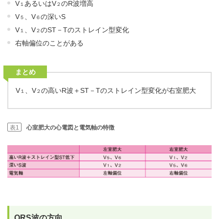
V
あるいはV
のR波増高
１
２
V
、V
の深いS
５
６
V
、V
のST－Tのストレイン型変化
１
２
右軸偏位のことがある
まとめ
V
、V
の高いR波＋ST－Tのストレイン型変化が右室肥大
１
２
表1
心室肥大の心電図と電気軸の特徴
QRS波の方向