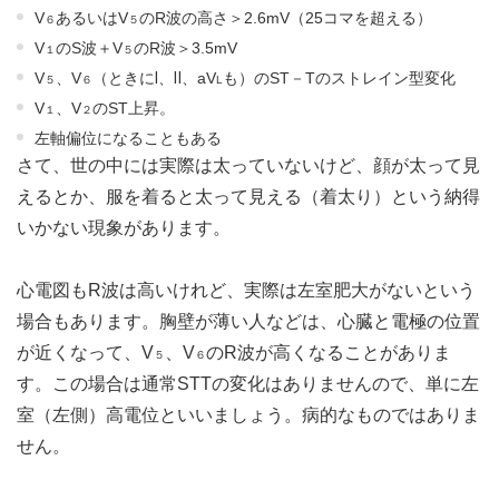
V
あるいはV
のR波の高さ＞2.6mV（25コマを超える）
６
５
V
のS波＋V
のR波＞3.5mV
１
５
V
、V
（ときにⅠ、Ⅱ、aV
も）のST－Tのストレイン型変化
５
６
L
V
、V
のST上昇。
１
２
左軸偏位になることもある
さて、世の中には実際は太っていないけど、顔が太って見
えるとか、服を着ると太って見える（着太り）という納得
いかない現象があります。
心電図もR波は高いけれど、実際は左室肥大がないという
場合もあります。胸壁が薄い人などは、心臓と電極の位置
が近くなって、V
、V
のR波が高くなることがありま
５
６
す。この場合は通常STTの変化はありませんので、単に左
室（左側）高電位といいましょう。病的なものではありま
せん。