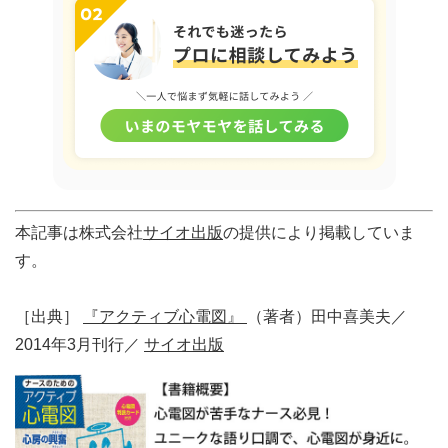
本記事は株式会社
サイオ出版
の提供により掲載していま
す。
［出典］
『アクティブ心電図』
（著者）田中喜美夫／
2014年3月刊行／
サイオ出版