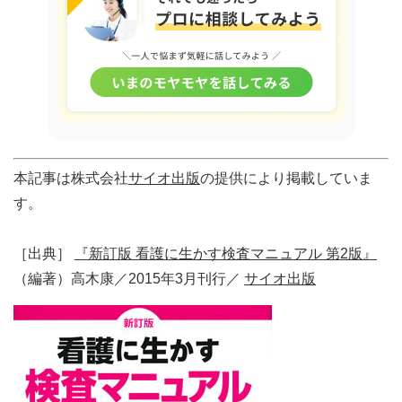
本記事は株式会社
サイオ出版
の提供により掲載していま
す。
［出典］
『新訂版 看護に生かす検査マニュアル 第2版』
（編著）高木康／2015年3月刊行／
サイオ出版