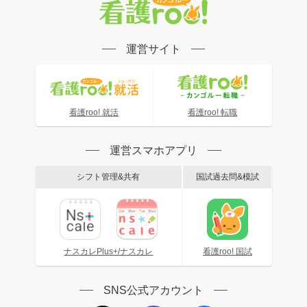
運営サイト
看護roo! 就活
看護roo! 転職
運営スマホアプリ
シフト管理&共有
国試過去問&模試
ナスカレPlus+/ナスカレ
看護roo! 国試
SNS公式アカウント