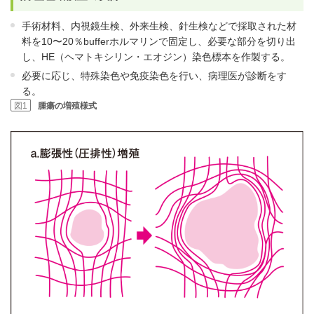
手術材料、内視鏡生検、外来生検、針生検などで採取された材
料を10〜20％bufferホルマリンで固定し、必要な部分を切り出
し、HE（ヘマトキシリン・エオジン）染色標本を作製する。
必要に応じ、特殊染色や免疫染色を行い、病理医が診断をす
る。
図1
腫瘍の増殖様式