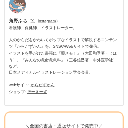
角野ふち
（
X
、
Instagram
）
看護師、保健師、イラストレーター。
人のからだをかわいくポップなイラストで解説するコンテン
ツ『からだずかん』を、SNSや
Webサイト
で発信。
イラストを手がけた書籍に『
薬メモ！
』（大田和季著・じほ
う）、『
みんなの救命救急科
』（三谷雄己著・中外医学社）
など。
日本メディカルイラストレーション学会会員。
webサイト:
からだずかん
ショップ:
ぞーきーず
＼全国の書店・通販サイトで発売中／