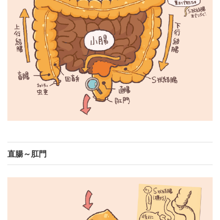
直腸～肛門