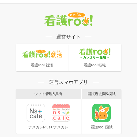
運営サイト
看護roo! 就活
看護roo! 転職
運営スマホアプリ
シフト管理&共有
国試過去問&模試
ナスカレPlus+/ナスカレ
看護roo! 国試