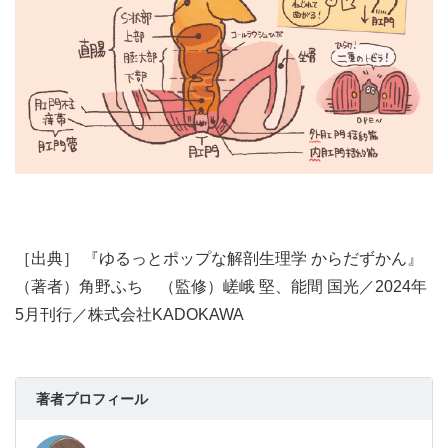
［出典］ 『ゆるっとポップな解剖生理学 からだずかん』
（著者）角野ふち （監修）嵯峨 堅、能間 国光／2024年
5月刊行／株式会社KADOKAWA
著者プロフィール