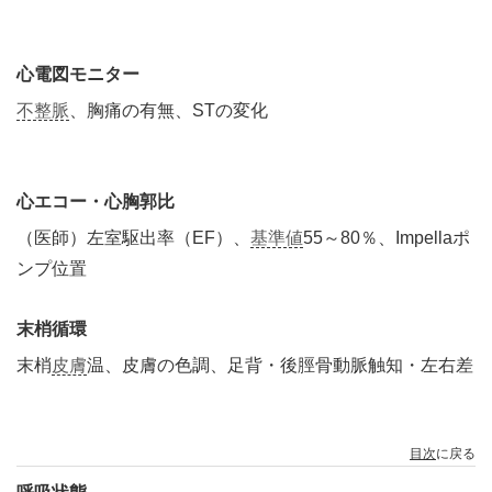
心電図モニター
不整脈
、胸痛の有無、STの変化
心エコー・心胸郭比
（医師）左室駆出率（EF）、
基準値
55～80％、Impellaポ
ンプ位置
末梢循環
末梢
皮膚
温、皮膚の色調、足背・後脛骨動脈触知・左右差
目次
に戻る