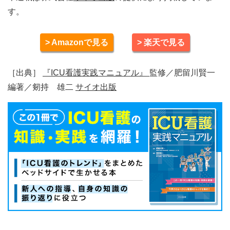
す。
> Amazonで見る
> 楽天で見る
［出典］
『ICU看護実践マニュアル』
監修／肥留川賢一
編著／剱持 雄二
サイオ出版