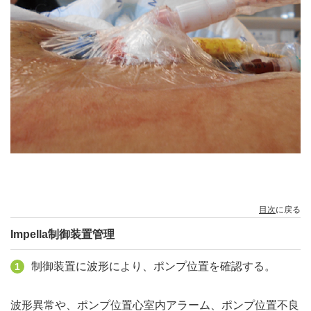
目次
に戻る
Impella制御装置管理
制御装置に波形により、ポンプ位置を確認する。
1
波形異常や、ポンプ位置心室内アラーム、ポンプ位置不良