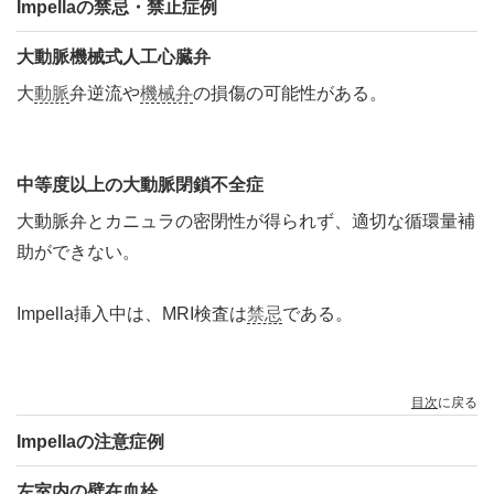
Impellaの禁忌・禁止症例
大動脈機械式人工心臓弁
大
動脈
弁逆流や
機械弁
の損傷の可能性がある。
中等度以上の大動脈閉鎖不全症
大動脈弁とカニュラの密閉性が得られず、適切な循環量補
助ができない。
Impella挿入中は、MRI検査は
禁忌
である。
目次
に戻る
Impellaの注意症例
左室内の壁在血栓