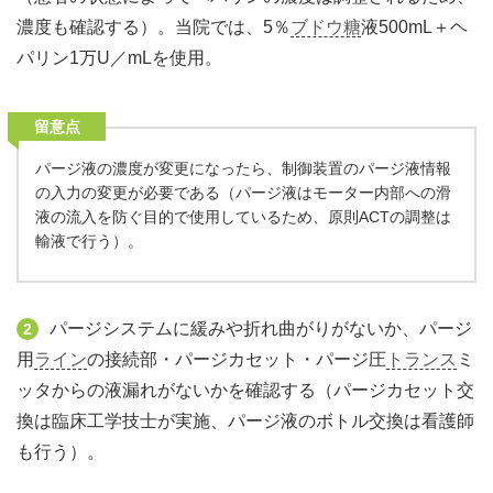
濃度も確認する）。当院では、5％
ブドウ糖
液500mL＋ヘ
パリン1万U／mLを使用。
留意点
パージ液の濃度が変更になったら、制御装置のパージ液情報
の入力の変更が必要である（パージ液はモーター内部への滑
液の流入を防ぐ目的で使用しているため、原則ACTの調整は
輸液で行う）。
パージシステムに緩みや折れ曲がりがないか、パージ
2
用
ライン
の接続部・パージカセット・パージ圧
トランス
ミ
ッタからの液漏れがないかを確認する（パージカセット交
換は臨床工学技士が実施、パージ液のボトル交換は看護師
も行う）。