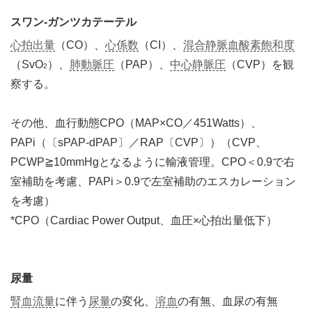
スワン-ガンツカテーテル
心拍出量
（CO）、
心係数
（CI）、
混合静脈血酸素飽和度
（SvO
）、
肺動脈圧
（PAP）、
中心静脈圧
（CVP）を観
2
察する。
その他、血行動態CPO（MAP×CO／451Watts）、
PAPi（〔sPAP-dPAP〕／RAP〔CVP〕）（CVP、
PCWP≧10mmHgとなるように輸液管理。CPO＜0.9で右
室補助を考慮、PAPi＞0.9で左室補助のエスカレーション
を考慮）
*CPO（Cardiac Power Output、血圧×心拍出量低下）
尿量
腎血流量
に伴う
尿量
の変化、
溶血
の有無、血尿の有無