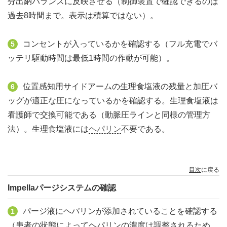
分出納バランスに反映させる（制御装置で確認できるのは
過去8時間まで。表示は積算ではない）。
コンセントが入っているかを確認する（フル充電でバ
5
ッテリ駆動時間は最低1時間の作動が可能）。
位置感知用サイドアームの生理食塩液の残量と加圧バ
6
ッグが適正な圧になっているかを確認する。生理食塩液は
看護師で交換可能である（動脈圧ラインと同様の管理方
法）。生理食塩液には
ヘパリン
不要である。
目次
に戻る
Impellaパージシステムの確認
パージ液にヘパリンが添加されていることを確認する
1
（患者の状態によってヘパリンの濃度は調整されるため、