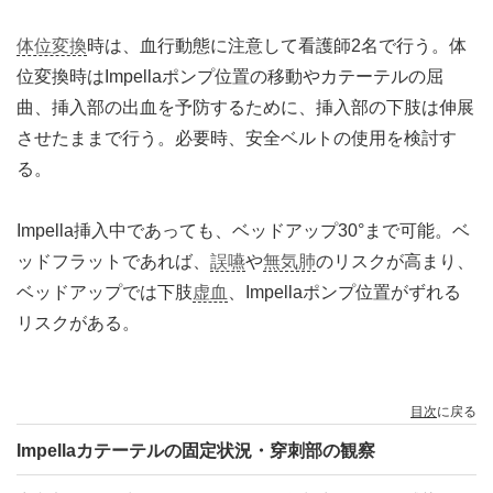
体位変換
時は、血行動態に注意して看護師2名で行う。体
位変換時はImpellaポンプ位置の移動やカテーテルの屈
曲、挿入部の出血を予防するために、挿入部の下肢は伸展
させたままで行う。必要時、安全ベルトの使用を検討す
る。
Impella挿入中であっても、ベッドアップ30°まで可能。ベ
ッドフラットであれば、
誤嚥
や
無気肺
のリスクが高まり、
ベッドアップでは下肢
虚血
、Impellaポンプ位置がずれる
リスクがある。
目次
に戻る
Impellaカテーテルの固定状況・穿刺部の観察