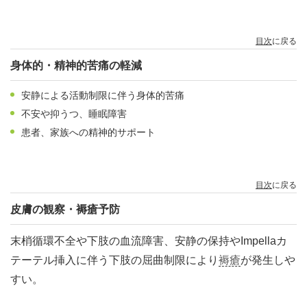
目次
に戻る
身体的・精神的苦痛の軽減
安静による活動制限に伴う身体的苦痛
不安や抑うつ、睡眠障害
患者、家族への精神的サポート
目次
に戻る
皮膚の観察・褥瘡予防
末梢循環不全や下肢の血流障害、安静の保持やImpellaカ
テーテル挿入に伴う下肢の屈曲制限により
褥瘡
が発生しや
すい。