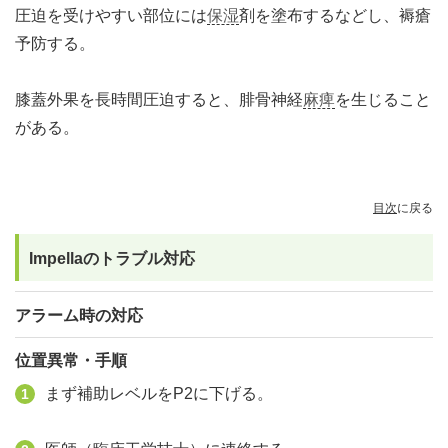
圧迫を受けやすい部位には
保湿
剤を塗布するなどし、褥瘡
予防する。
膝蓋外果を長時間圧迫すると、腓骨神経
麻痺
を生じること
がある。
目次
に戻る
Impellaのトラブル対応
アラーム時の対応
位置異常・手順
まず補助レベルをP2に下げる。
1