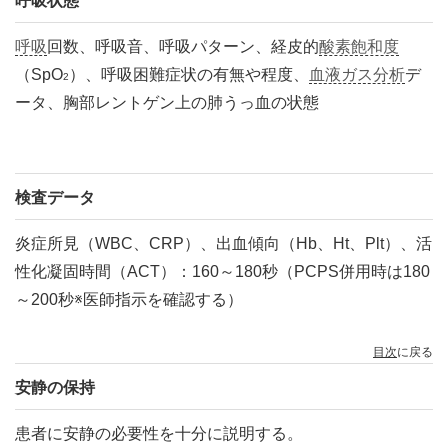
呼吸状態
呼吸
回数、呼吸音、呼吸パターン、経皮的
酸素飽和度
（SpO
）、呼吸困難症状の有無や程度、
血液ガス分析
デ
2
ータ、胸部レントゲン上の肺うっ血の状態
検査データ
炎症所見（WBC、CRP）、出血傾向（Hb、Ht、Plt）、活
性化凝固時間（ACT）：160～180秒（PCPS併用時は180
～200秒※医師指示を確認する）
目次
に戻る
安静の保持
患者に安静の必要性を十分に説明する。