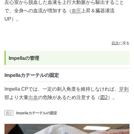
左心室から脱血した血液を上行大動脈から駆出すること
で、全身への血流が増加する（
血圧
上昇＆臓器灌流
UP）。
目次
に戻る
Impellaの管理
Impellaカテーテルの固定
Impella CPでは、一定の刺入角度を維持しなければ、
穿刺
部より大量
出血
の危険があるため注意する（
図2
）。
図2
Impellaカテーテルの固定