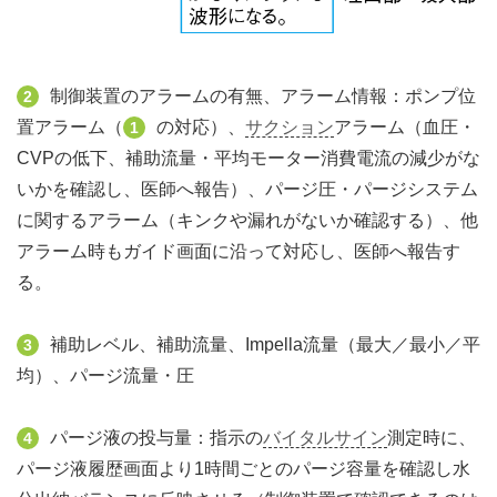
制御装置のアラームの有無、アラーム情報：ポンプ位
2
置アラーム（
の対応）、
サクション
アラーム（血圧・
1
CVPの低下、補助流量・平均モーター消費電流の減少がな
いかを確認し、医師へ報告）、パージ圧・パージシステム
に関するアラーム（キンクや漏れがないか確認する）、他
アラーム時もガイド画面に沿って対応し、医師へ報告す
る。
補助レベル、補助流量、Impella流量（最大／最小／平
3
均）、パージ流量・圧
パージ液の投与量：指示の
バイタルサイン
測定時に、
4
パージ液履歴画面より1時間ごとのパージ容量を確認し水