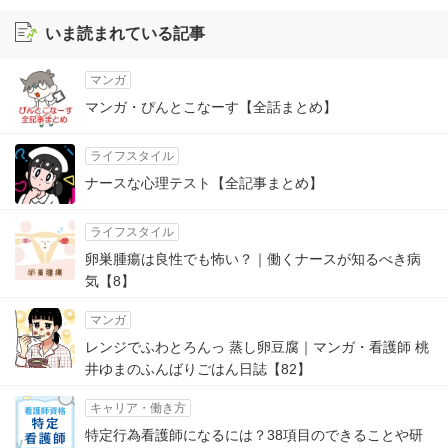
いま読まれている記事
マンガ
マンガ・ぴんとこなーす【全話まとめ】
ライフスタイル
ナースな心理テスト【全記事まとめ】
ライフスタイル
卵巣腫瘍は良性でも怖い？｜働くナースが知るべき病
気【8】
マンガ
レンジでふわとろんっ 蒸し卵豆腐｜マンガ・看護師 桃
井ゆまのふんばりごはん日誌【82】
キャリア・働き方
特定行為看護師になるには？38項目のできることや研