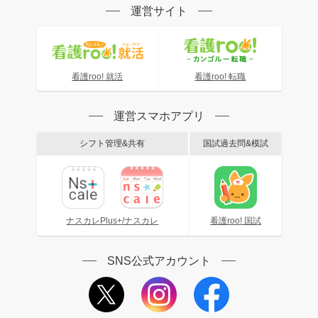
運営サイト
看護roo! 就活
看護roo! 転職
運営スマホアプリ
シフト管理&共有
国試過去問&模試
ナスカレPlus+/ナスカレ
看護roo! 国試
SNS公式アカウント