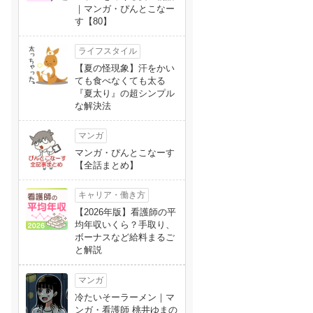
｜マンガ・ぴんとこなー
す【80】
ライフスタイル
【夏の怪現象】汗をかい
ても食べなくても太る
『夏太り』の超シンプル
な解決法
マンガ
マンガ・ぴんとこなーす
【全話まとめ】
キャリア・働き方
【2026年版】看護師の平
均年収いくら？手取り、
ボーナスなど給料まるご
と解説
マンガ
冷たいそーラーメン｜マ
ンガ・看護師 桃井ゆまの