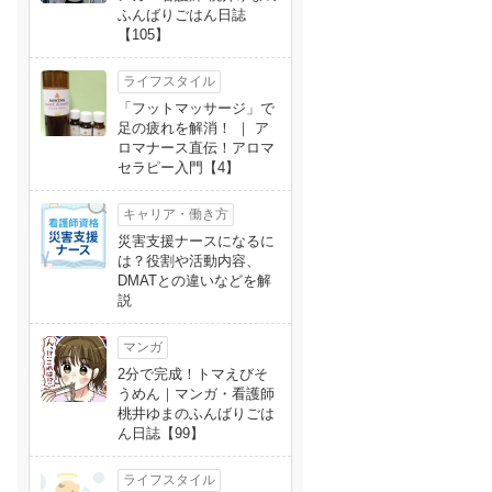
ふんばりごはん日誌
【105】
ライフスタイル
「フットマッサージ」で
足の疲れを解消！ ｜ ア
ロマナース直伝！アロマ
セラピー入門【4】
キャリア・働き方
災害支援ナースになるに
は？役割や活動内容、
DMATとの違いなどを解
説
マンガ
2分で完成！トマえびそ
うめん｜マンガ・看護師
桃井ゆまのふんばりごは
ん日誌【99】
ライフスタイル