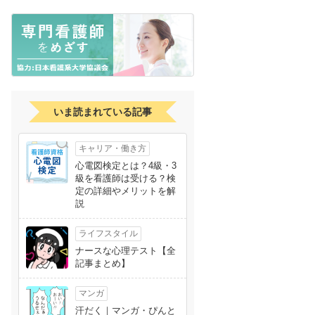
いま読まれている記事
キャリア・働き方
心電図検定とは？4級・3
級を看護師は受ける？検
定の詳細やメリットを解
説
ライフスタイル
ナースな心理テスト【全
記事まとめ】
マンガ
汗だく｜マンガ・ぴんと