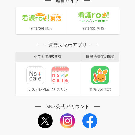
運営サイト
看護roo! 就活
看護roo! 転職
運営スマホアプリ
シフト管理&共有
国試過去問&模試
ナスカレPlus+/ナスカレ
看護roo! 国試
SNS公式アカウント