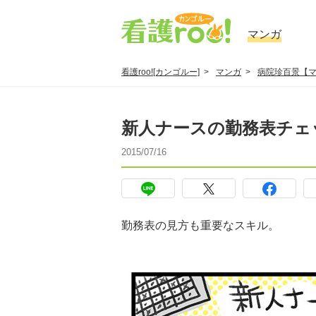
マンガ
看護roo![カンゴルー]
マンガ
病院珍百景【
新人ナースの勤務表チェ
2015/07/16
勤務表の見方も重要なスキル。