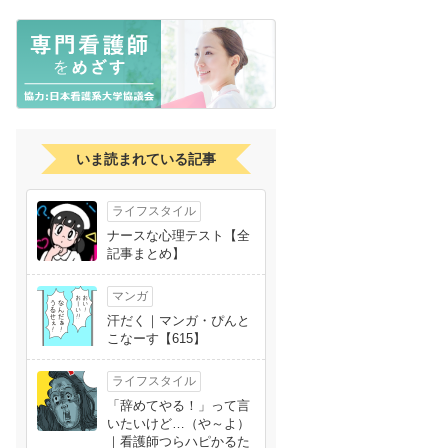
いま読まれている記事
ライフスタイル
ナースな心理テスト【全
記事まとめ】
マンガ
汗だく｜マンガ・ぴんと
こなーす【615】
ライフスタイル
「辞めてやる！」って言
いたいけど…（や～よ）
｜看護師つらハピかるた