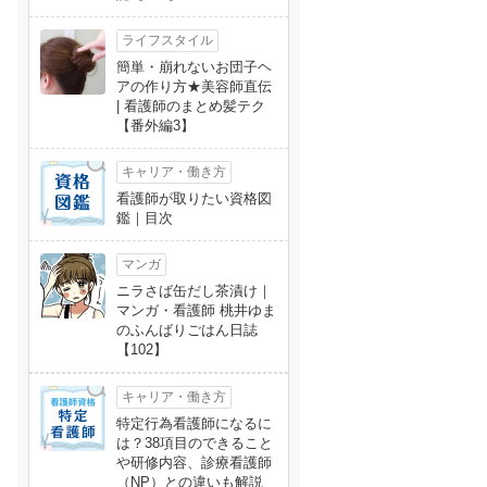
ライフスタイル
簡単・崩れないお団子ヘ
アの作り方★美容師直伝
| 看護師のまとめ髪テク
【番外編3】
キャリア・働き方
看護師が取りたい資格図
鑑｜目次
マンガ
ニラさば缶だし茶漬け｜
マンガ・看護師 桃井ゆま
のふんばりごはん日誌
【102】
キャリア・働き方
特定行為看護師になるに
は？38項目のできること
や研修内容、診療看護師
（NP）との違いも解説