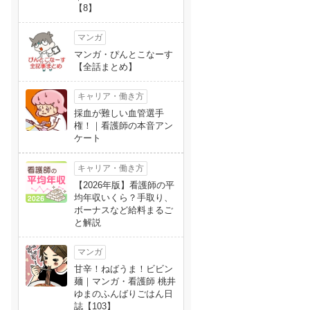
【8】
マンガ
マンガ・ぴんとこなーす
【全話まとめ】
キャリア・働き方
採血が難しい血管選手
権！｜看護師の本音アン
ケート
キャリア・働き方
【2026年版】看護師の平
均年収いくら？手取り、
ボーナスなど給料まるご
と解説
マンガ
甘辛！ねばうま！ビビン
麺｜マンガ・看護師 桃井
ゆまのふんばりごはん日
誌【103】