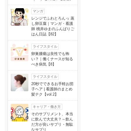
マンガ
レンジでふわとろんっ 蒸
し卵豆腐｜マンガ・看護
師 桃井ゆまのふんばりご
はん日誌【82】
ライフスタイル
卵巣腫瘍は良性でも怖
い？｜働くナースが知る
べき病気【8】
ライフスタイル
20秒でできるお手軽お団
子ヘア | 看護師のまとめ
髪テク【vol.2】
キャリア・働き方
そのサプリメント、本当
に飲んで大丈夫？～飲ん
だ方が良いサプリ・無駄
なサプリ