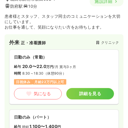
施設詳細
防府駅
10分
患者様とスタッフ、スタッフ同士のコミュニケーションを大切
にしています。
お仕事を通して、笑顔になりたい方をお待ちします。
外来
クリニック
正・准看護師
日勤のみ（常勤）
20.0〜22.0
給与
万円
/月
賞与3ヶ月
時間
8:30～18:30
（休憩90分）
日祝休み
月給22万円以上可
気になる
詳細を見る
日勤のみ（パート）
1,100〜1,400
給与
時給
円