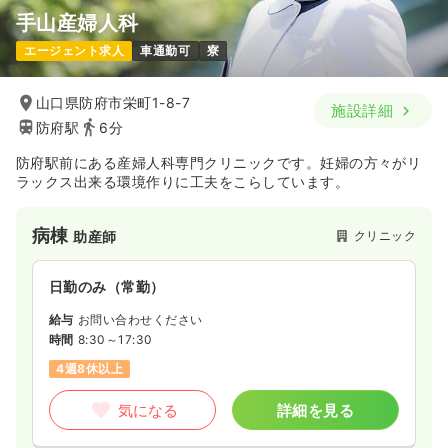
手山産婦人科
エージェント求人
車通勤可
寮
山口県防府市栄町1-8-7
施設詳細
防府駅
6分
防府駅前にある産婦人科専門クリニックです。妊婦の方々がリ
ラックス出来る環境作りに工夫をこらしています。
病棟
クリニック
助産師
日勤のみ（常勤）
給与
お問い合わせください
時間
8:30～17:30
4週8休以上
気になる
詳細を見る