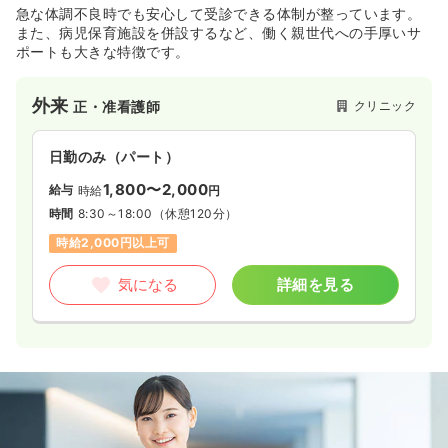
急な体調不良時でも安心して受診できる体制が整っています。
また、病児保育施設を併設するなど、働く親世代への手厚いサ
ポートも大きな特徴です。
外来
クリニック
正・准看護師
日勤のみ（パート）
1,800〜2,000
給与
時給
円
時間
8:30～18:00
（休憩120分）
時給2,000円以上可
気になる
詳細を見る