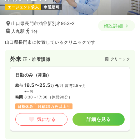
エージェント求人
車通勤可
1,200〜1,500
給与
時給
円
時間
9:00～13:00
山口県長門市油谷新別名953-2
施設詳細
日祝休み
時給1,500円以上可
人丸駅
1分
気になる
詳細を見る
山口県長門市に位置しているクリニックです
外来
クリニック
正・准看護師
日勤のみ（常勤）
19.5〜25.5
給与
万円
/月
賞与2.5ヶ月
※一例
時間
8:30～17:30
（休憩90分）
日祝休み
月給25万円以上可
気になる
詳細を見る