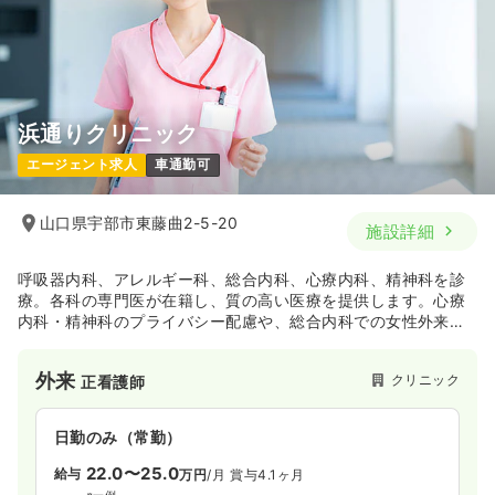
浜通りクリニック
エージェント求人
車通勤可
山口県宇部市東藤曲2-5-20
施設詳細
呼吸器内科、アレルギー科、総合内科、心療内科、精神科を診
療。各科の専門医が在籍し、質の高い医療を提供します。心療
内科・精神科のプライバシー配慮や、総合内科での女性外来も
特徴です。
外来
クリニック
正看護師
日勤のみ（常勤）
22.0〜25.0
給与
万円
/月
賞与4.1ヶ月
※一例