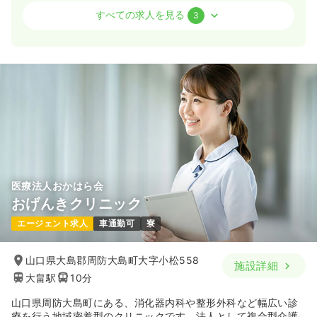
病棟
クリニック
保健師
すべての求人を見る
3
一時募集休止
日勤のみ（常勤）
20.0
給与
万円〜
/月
賞与2回
※一例
時間
8:30～17:30
4週8休以上
月給20万円以上可
気になる
詳細を見る
医療法人おかはら会
おげんきクリニック
一時募集休止
2交代（常勤）
エージェント求人
車通勤可
寮
24.0
給与
万円〜
/月
賞与2回
※一例
時間
8:30～17:30
山口県大島郡周防大島町大字小松558
施設詳細
4週8休以上
月給24万円以上可
大畠駅
10分
山口県周防大島町にある、消化器内科や整形外科など幅広い診
気になる
詳細を見る
療を行う地域密着型のクリニックです。法人として複合型介護