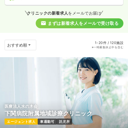
クリニックの新着求人
をメールでお届け
まずは新着求人をメールで受け取る
1-20件 / 120施設
※一時募集休止中を含む
医療法人水の木会
下関病院附属地域診療クリニック
エージェント求人
車通勤可
託児所