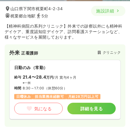
山口県下関市梶栗町4-2-34
施設詳細
梶栗郷台地駅
5分
【精神科病院の系列クリニック】外来での診察以外にも精神科
デイケア、重度認知症デイケア、訪問看護ステーションなど、
様々なサービスを展開しております。
外来
クリニック
正看護師
日勤のみ（常勤）
21.4〜28.4
給与
万円
/月
賞与4ヶ月
※一例
時間
8:30～17:00
（休憩60分）
日曜休み
担当業務未経験可
月給28万円以上可
気になる
詳細を見る