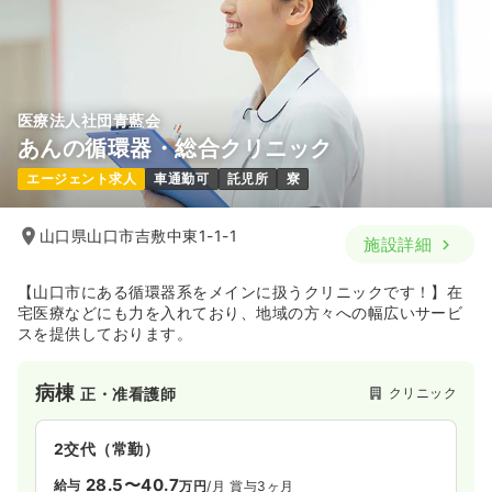
医療法人社団青藍会
あんの循環器・総合クリニック
エージェント求人
車通勤可
託児所
寮
山口県山口市吉敷中東1-1-1
施設詳細
【山口市にある循環器系をメインに扱うクリニックです！】在
宅医療などにも力を入れており、地域の方々への幅広いサービ
スを提供しております。
病棟
クリニック
正・准看護師
2交代（常勤）
28.5〜40.7
給与
万円
/月
賞与3ヶ月