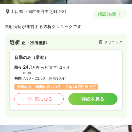
山口県下関市長府中之町2-21
施設詳細
長府病院が運営する透析クリニックです
透析
クリニック
正・准看護師
日勤のみ（常勤）
24.1
給与
万円〜
/月
賞与4.2ヶ月
※一例
時間
7:30～22:00
（休憩90分）
日曜休み
年間休日120日
月給24万円以上可
気になる
詳細を見る