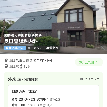
医療法人奥田胃腸科内科
奥田胃腸科内科
直接応募求人
電子カルテ
車通勤可
山口県山口市道場門前1-1-4
施設詳細
山口駅
15分
外来
クリニック
正・准看護師
日勤のみ（常勤）
20.0〜23.3
給与
万円
/月
賞与2回
時間
8:00～18:00
（休憩90分）