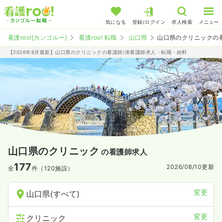
気になる
登録/ログイン
求人検索
メニュー
看護roo![カンゴルー]
看護roo! 転職
山口県
山口県のクリニックの
【2026年8月最新】山口県のクリニックの看護師/准看護師求人・転職・給料
山口県のクリニック
の看護師求人
177
2026/08/10
更新
全
件（120施設）
変更
山口県(すべて)
変更
クリニック