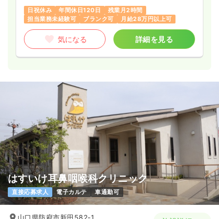
日祝休み
年間休日120日
残業月2時間
担当業務未経験可
ブランク可
月給28万円以上可
気になる
詳細を見る
はすいけ耳鼻咽喉科クリニック
直接応募求人
電子カルテ
車通勤可
山口県防府市新田582-1