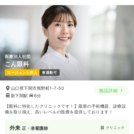
医療法人社団
こん眼科
エージェント求人
車通勤可
山口県下関市熊野町1-7-50
施設詳細
新下関駅
6分
【眼科に特化したクリニックです！】最新の手術機器、診療設
備を取り揃え、高いレベルの医療を提供しております！
外来
クリニック
正・准看護師