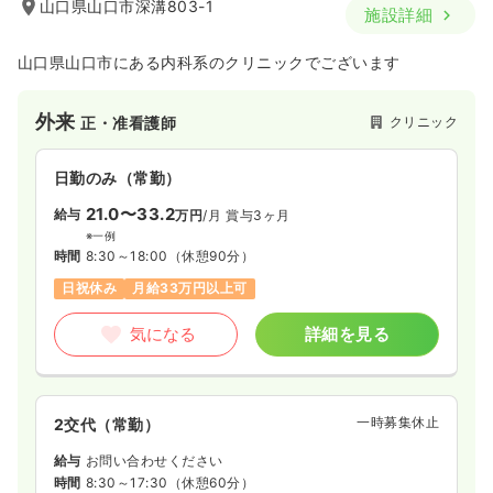
山口県山口市深溝803-1
施設詳細
山口県山口市にある内科系のクリニックでございます
外来
クリニック
正・准看護師
日勤のみ（常勤）
21.0〜33.2
給与
万円
/月
賞与3ヶ月
※一例
時間
8:30～18:00
（休憩90分）
日祝休み
月給33万円以上可
気になる
詳細を見る
一時募集休止
2交代（常勤）
給与
お問い合わせください
時間
8:30～17:30
（休憩60分）