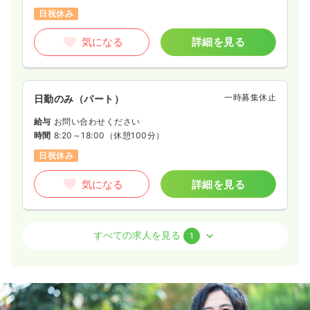
日祝休み
気になる
詳細を見る
一時募集休止
日勤のみ（パート）
給与
お問い合わせください
時間
8:20～18:00
（休憩100分）
日祝休み
気になる
詳細を見る
病棟
クリニック
正・准看護師
すべての求人を見る
1
一時募集休止
2交代（常勤）
27.0〜39.8
給与
万円
/月
賞与3ヶ月
※一例