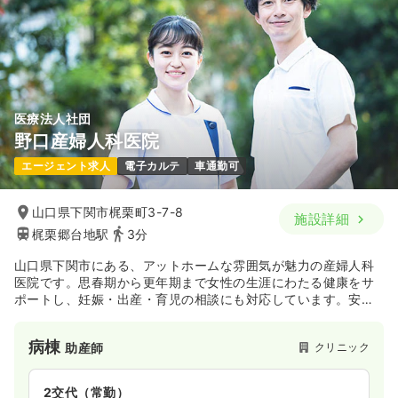
時間
8:30～17:30
（休憩60分）
4週8休以上
月給39万円以上可
気になる
詳細を見る
医療法人社団
野口産婦人科医院
エージェント求人
電子カルテ
車通勤可
山口県下関市梶栗町3-7-8
施設詳細
梶栗郷台地駅
3分
山口県下関市にある、アットホームな雰囲気が魅力の産婦人科
医院です。思春期から更年期まで女性の生涯にわたる健康をサ
ポートし、妊娠・出産・育児の相談にも対応しています。安全
な医療技術と設備に加え、「こころのケア」外来や助産師外来
など、ママたちの気持ちに寄り添ったきめ細やかなサポート体
病棟
クリニック
助産師
制が整っています。
2交代（常勤）