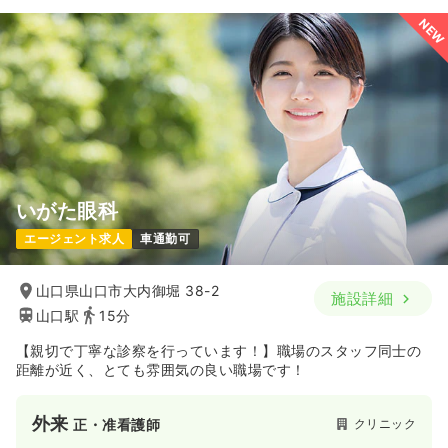
NEW
いがた眼科
エージェント求人
車通勤可
山口県山口市大内御堀 38-2
施設詳細
山口駅
15分
【親切で丁寧な診察を行っています！】職場のスタッフ同士の
距離が近く、とても雰囲気の良い職場です！
外来
クリニック
正・准看護師