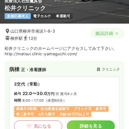
医療法人社団薫真会
一時募集休止
2交代（常勤）
松井クリニック
26.0
給与
万円〜
/月
賞与2.5ヶ月
直接応募求人
電子カルテ
車通勤可
※一例
時間
8:30～17:30
（休憩60分）
山口県柳井市南浜1-8-3
施設詳細
月給26万円以上可
柳井駅
12分
気になる
詳細を見る
松井クリニックのホームページにアクセスしてみて下さい。
http://matsui.clinic-yamaguchi.com/
病棟
クリニック
正・准看護師
2交代（常勤）
22.0〜30.0
給与
万円
/月
賞与4ヶ月
時間
8:00～17:00
（休憩60分）
残業月5時間
担当業務未経験可
ブランク可
新卒可
第二新卒可
4月入職可
月給30万円以上可
気になる
詳細を見る