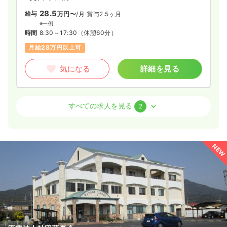
28.5
給与
万円〜
/月
賞与2.5ヶ月
※一例
時間
8:30～17:30
（休憩60分）
月給28万円以上可
気になる
詳細を見る
病棟
クリニック
正看護師
すべての求人を見る
2
日勤のみ（パート）
1,200
給与
時給
円〜
NEW
時間
8:30～17:30
（休憩60分）
時給1,200円以上可
気になる
詳細を見る