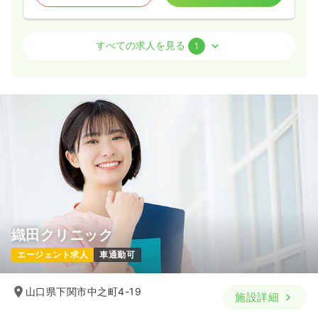
外来
クリニック
正・准看護師
すべての求人を見る
1
一時募集休止
日勤のみ（パート）
1,500〜1,700
給与
時給
円
時間
8:00～17:00
（休憩60分）
担当業務未経験可
ブランク可
扶養内可
時給1,700円以上可
気になる
詳細を見る
織田クリニック
エージェント求人
車通勤可
山口県下関市中之町4-19
施設詳細