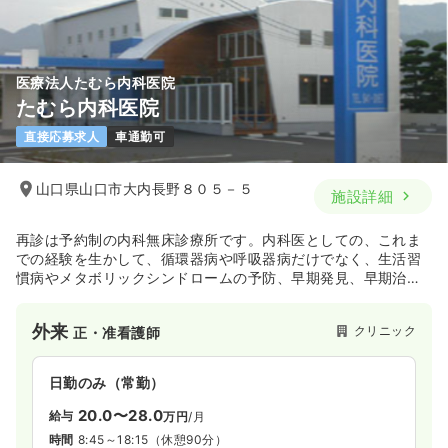
医療法人たむら内科医院
たむら内科医院
直接応募求人
車通勤可
山口県山口市大内長野８０５－５
施設詳細
再診は予約制の内科無床診療所です。内科医としての、これま
での経験を生かして、循環器病や呼吸器病だけでなく、生活習
慣病やメタボリックシンドロームの予防、早期発見、早期治療
にも積極的に 取り組んでいきたいと考えています。一人でも多
くの方に満足して笑顔で帰って頂くために、スタッフ全員で努
外来
クリニック
正・准看護師
力します。あらゆる病気の相談窓口として、地域のみなさまに
頼られる医院になりたいと思います。どこの科にかかったらよ
いかわからない時も、ぜひお気軽にご相談ください。
日勤のみ（常勤）
20.0〜28.0
給与
万円
/月
時間
8:45～18:15
（休憩90分）