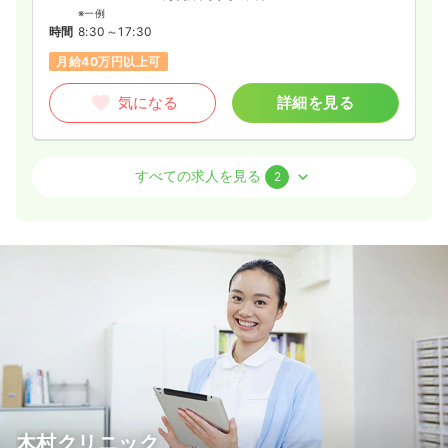
※一例
時間
8:30～17:30
月給40万円以上可
気になる
詳細を見る
外来
クリニック
正・准看護師
すべての求人を見る
2
日勤のみ（常勤）
17.2〜31.0
給与
万円
/月
賞与3ヶ月
※一例
時間
8:30～18:00
（休憩90分）
日祝休み
4週8休以上
月給31万円以上可
気になる
詳細を見る
木村クリニック
日勤のみ（パート）