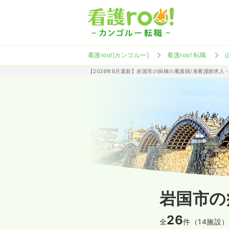
看護roo![カンゴルー]
看護roo! 転職
【2026年8月最新】岩国市の病棟の看護師/准看護師求人
岩国市の
26
全
件（14施設）