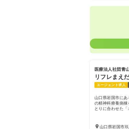
医療法人社団青
リフレまえ
エージェント求人
山口県岩国市にあ
の精神科療養病棟
とりに合わせた「
多職種によるトー
作業療法にも注力
る展望浴室や屋上
山口県岩国市玖珂