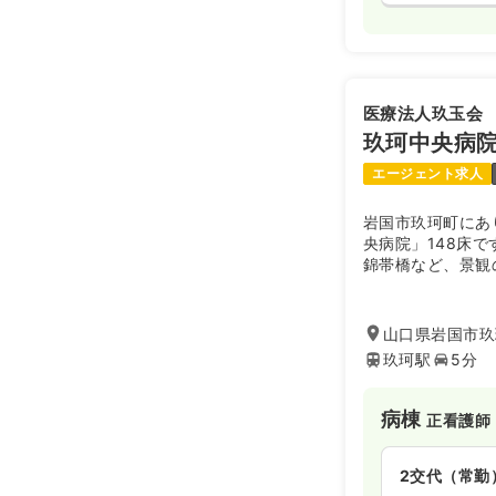
医療法人玖玉会
玖珂中央病
エージェント求人
岩国市玖珂町にあ
央病院」148床
錦帯橋など、景観
者看護を中心に行
急性期治療が終了
さんに対してサー
山口県岩国市玖
年5月よりリハビ
玖珂駅
5分
れ、リハビリを行
た。2018年4
病態に合わせたリ
病棟
正看護師
す。2025年4
転換し、より一層
んでおります。
2交代（常勤