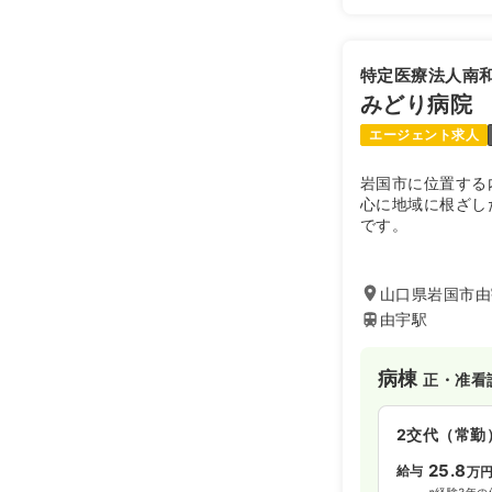
特定医療法人南
みどり病院
エージェント求人
岩国市に位置する
心に地域に根ざし
です。
山口県岩国市由宇
由宇駅
病棟
正・准看
2交代（常勤
25.8
給与
万
※経験3年の