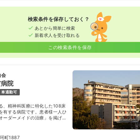
検索条件を保存しておく？
あとから簡単に検索
新着求人を受け取れる
この検索条件を保存
山会
だ病院
車通勤可
る、精神科医療に特化した108床
を有する病院です。患者様一人ひ
オーダーメイドの治療」を掲げ、
タルケアや訪問看護、デイケア、
しています。瀬戸内海を一望でき
運動場など、患者様が穏やかに療
町1887