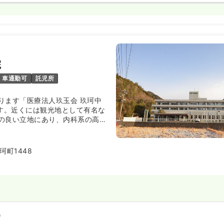
院
車通勤可
託児所
ります「医療法人玖玉会 玖珂中
です。近くには観光地として有名な
の良い立地にあり、内科系の高齢
なっています。
し、長期の療養を必要とする患者
ビスを提供しております。2017
珂町1448
リテーション設置基準が認めら
うことが出来るようになりまし
月には基準を強化する等、患者さんの
ハビリの提供にも力を入れていま
月より一部病棟を地域包括ケア病棟へ
地域医療へ貢献できるよう取り組
）