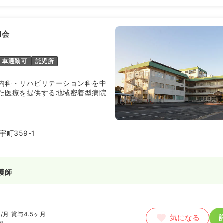
和会
車通勤可
託児所
内科・リハビリテーション科を中
た医療を提供する地域密着型病院
町359-1
護師
）
円
/月
賞与4.5ヶ月
気になる
例