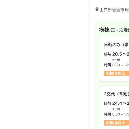
山口県岩国市周
病棟
正・准看
日勤のみ（常
20.5〜2
給与
※一例
時間
8:30～17
4週8休以上
2交代（常勤
24.4〜2
給与
※一例
時間
8:30～17
4週8休以上