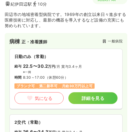
紀伊田辺駅
10分
田辺市の地域密着型病院です。1969年の創立以来日々進歩する
医療技術に対応し、最新の機器を導入するなど設備の充実にも
努められています。
病棟
一般病院
正・准看護師
日勤のみ（常勤）
22.5〜30.2
給与
万円
/月
賞与3.4ヶ月
※一例
時間
8:30～17:00
（休憩60分）
ブランク可
第二新卒可
月給30万円以上可
気になる
詳細を見る
2交代（常勤）
26.6〜34.3
給与