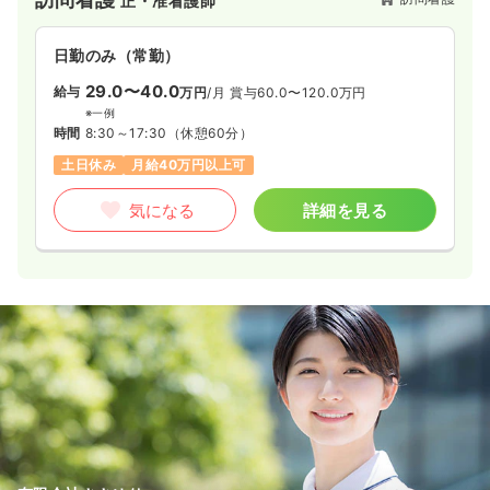
正・准看護師
トや資格取得支援制度が整っており、訪問看護が初めての方で
1,300〜1,500
給与
時給
円
も安心してキャリアを積み、長く活躍できるバックアップ体制
も大きな魅力です。
時間
8:30～12:00
日勤のみ（常勤）
日祝休み
時給1,500円以上可
29.0〜40.0
給与
万円
/月
賞与60.0〜120.0万円
※一例
気になる
詳細を見る
時間
8:30～17:30
（休憩60分）
土日休み
月給40万円以上可
オペ室(手術室)
一般病院
正看護師
気になる
詳細を見る
3交代（常勤）
26.6〜34.3
給与
万円
/月
賞与3.3ヶ月
※一例
時間
8:30～17:00
（休憩60分）
月給34万円以上可
気になる
詳細を見る