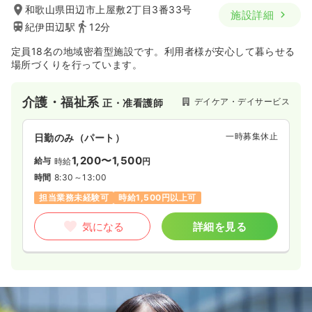
和歌山県田辺市上屋敷2丁目3番33号
施設詳細
紀伊田辺駅
12分
定員18名の地域密着型施設です。利用者様が安心して暮らせる
場所づくりを行っています。
介護・福祉系
デイケア・デイサービス
正・准看護師
一時募集休止
日勤のみ（パート）
1,200〜1,500
給与
時給
円
時間
8:30～13:00
担当業務未経験可
時給1,500円以上可
気になる
詳細を見る