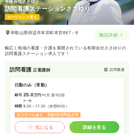
有限会社ささゆり
訪問看護ステーションささゆり
エージェント求人
和歌山県田辺市本宮町本宮667－6
施設詳細
幅広く地域の看護・介護を展開されている有限会社ささゆりの
訪問看護ステーション求人です！
訪問看護
訪問看護
正看護師
日勤のみ（常勤）
25.0
給与
万円〜
/月
賞与2回
※一例
時間
8:30～17:30
（休憩60分）
オンコールあり
月給25万円以上可
気になる
詳細を見る