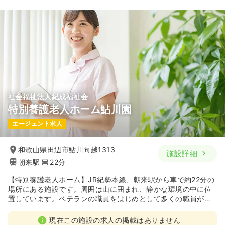
社会福祉法人紀成福祉会
特別養護老人ホーム鮎川園
エージェント求人
和歌山県田辺市鮎川向越1313
施設詳細
朝来駅
22分
【特別養護老人ホーム】JR紀勢本線、朝来駅から車で約22分の
場所にある施設です。周囲は山に囲まれ、静かな環境の中に位
置しています。ベテランの職員をはじめとして多くの職員が、
利用者の方々に充実したサービスを提供しています。
現在この施設の求人の掲載はありません