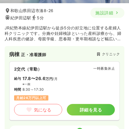
和歌山県田辺市湊8-26
施設詳細
紀伊田辺駅
5分
JR紀勢本線紀伊田辺駅から徒歩5分の好立地に位置する産婦人
科クリニックです。分娩や妊婦検診といった産科診療から、婦
人科疾患の健診、母親学級、思春期・更年期相談など幅広い産
婦人科診療を行っています。
妊娠から出産、育児までの一連の流れを全力でサポートするこ
病棟
クリニック
正・准看護師
とをモットーにしているクリニックです。
一時募集休止
2交代（常勤）
17.8〜26.6
給与
万円
/月
※一例
時間
8:30～17:30
月給26万円以上可
気になる
詳細を見る