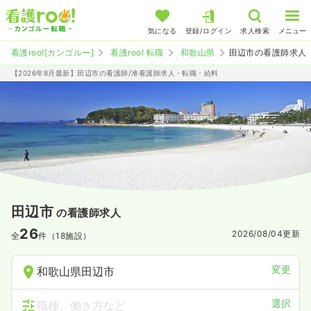
気になる
登録/ログイン
求人検索
メニュー
看護roo![カンゴルー]
看護roo! 転職
和歌山県
田辺市の看護師求人
【2026年8月最新】田辺市の看護師/准看護師求人・転職・給料
田辺市
の看護師求人
26
2026/08/04
更新
全
件（18施設）
変更
和歌山県田辺市
選択
職種、働き方など