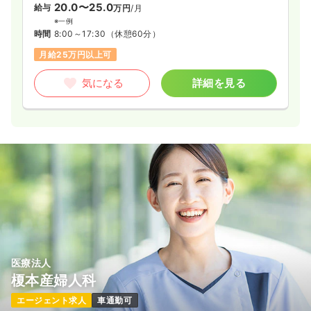
20.0〜25.0
給与
万円
/月
※一例
時間
8:00～17:30
（休憩60分）
月給25万円以上可
気になる
詳細を見る
医療法人
榎本産婦人科
エージェント求人
車通勤可