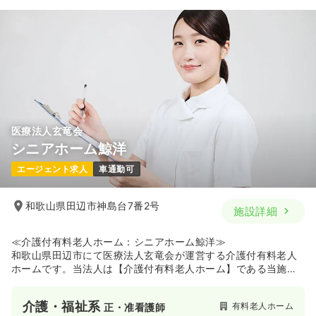
医療法人玄竜会
シニアホーム鯨洋
エージェント求人
車通勤可
和歌山県田辺市神島台7番2号
施設詳細
≪介護付有料老人ホーム：シニアホーム鯨洋≫
和歌山県田辺市にて医療法人玄竜会が運営する介護付有料老人
ホームです。当法人は【介護付有料老人ホーム】である当施設
のほか、クリニック、介護老人保健施設なども展開し、医療と
介護の支援体制の充実に努めています。施設としては入居者の
介護・福祉系
有料老人ホーム
正・准看護師
意思と人格を尊重し、温かい家庭的な施設運営を目指していま