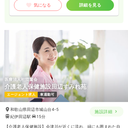
気になる
詳細を見る
医療法人社団菫会
介護老人保健施設田辺すみれ苑
エージェント求人
車通勤可
和歌山県田辺市城山台4-5
施設詳細
紀伊田辺駅
15分
【介護老人保健施設】会津川が近くに流れ、緑にも囲まれた自