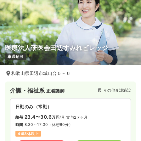
医療法人研医会田辺すみれビレッジ
車通勤可
和歌山県田辺市城山台５－６
介護・福祉系
その他介護施設
正看護師
日勤のみ（常勤）
23.4〜30.6
給与
万円
/月
賞与2.7ヶ月
時間
8:30～17:30
（休憩60分）
4週8休以上