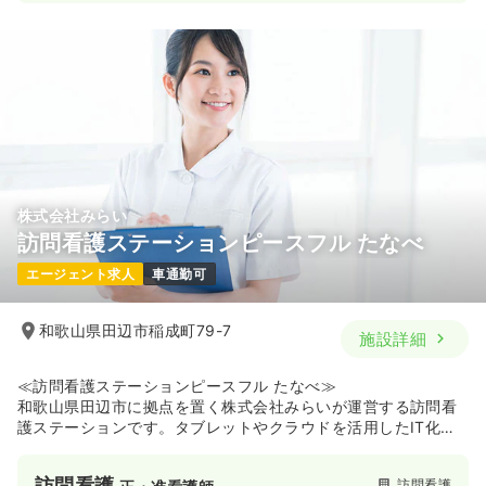
日勤のみ（常勤）
22.5〜30.2
給与
万円
/月
賞与3.4ヶ月
※一例
時間
8:30～17:00
（休憩60分）
日祝休み
月給30万円以上可
気になる
詳細を見る
株式会社みらい
訪問看護ステーションピースフル たなべ
一時募集休止
2交代（常勤）
エージェント求人
車通勤可
給与
お問い合わせください
時間
8:30～17:00
（休憩60分）
和歌山県田辺市稲成町79-7
日祝休み
施設詳細
気になる
詳細を見る
≪訪問看護ステーションピースフル たなべ≫
和歌山県田辺市に拠点を置く株式会社みらいが運営する訪問看
護ステーションです。タブレットやクラウドを活用したIT化に
よる業務効率化を推進し、残業の削減など働きやすい環境づく
一時募集休止
日勤のみ（パート）
りに注力しています。教育面では、未経験者への丁寧なサポー
訪問看護
訪問看護