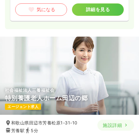
気になる
詳細を見る
社会福祉法人三養福祉会
特別養護老人ホーム田辺の郷
エージェント求人
和歌山県田辺市芳養松原1-31-10
施設詳細
芳養駅
5分