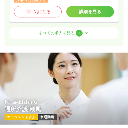
気になる
詳細を見る
介護・福祉系
介護老人保健施設
正看護師 / 管理職
すべての求人を見る
1
一時募集休止
2交代（常勤）
給与
お問い合わせください
時間
8:30～17:30
気になる
詳細を見る
株式会社おおぞら
通所介護 潮風
エージェント求人
車通勤可