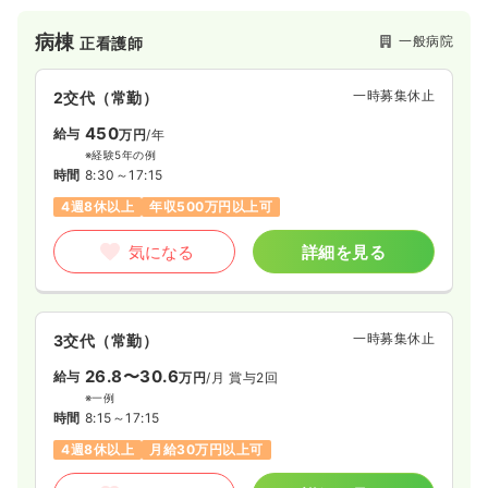
病棟
一般病院
正看護師
一時募集休止
2交代（常勤）
450
給与
万円
/年
※経験5年の例
時間
8:30～17:15
4週8休以上
年収500万円以上可
気になる
詳細を見る
一時募集休止
3交代（常勤）
26.8〜30.6
給与
万円
/月
賞与2回
※一例
時間
8:15～17:15
4週8休以上
月給30万円以上可