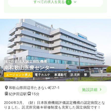
病棟
クリニック
助産師
すべての求人を見る
1
一時募集休止
2交代（常勤）
17.8〜26.6
給与
万円
/月
※一例
時間
8:30～17:30
担当業務未経験可
月給26万円以上可
気になる
詳細を見る
独立行政法人国立病院機構
南和歌山医療センター
エージェント求人
電子カルテ
車通勤可
託児所
寮
和歌山県田辺市たきない町27-1
施設詳細
紀伊田辺駅
15分
2004年3月、（財）日本医療機能評価認定機構の認定病院とな
りました。託児所完備☆研修制度も充実した国立病院です！