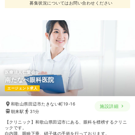
募集状況についてはお問い合わせください
医療法人仁愛会
南たなべ眼科医院
エージェント求人
和歌山県田辺市たきない町19-16
施設詳細
朝来駅
31分
【クリニック】和歌山県田辺市にある、眼科を標榜するクリニ
ックです。
白内障、眼瞼下垂、硝子体の手術を行っております。