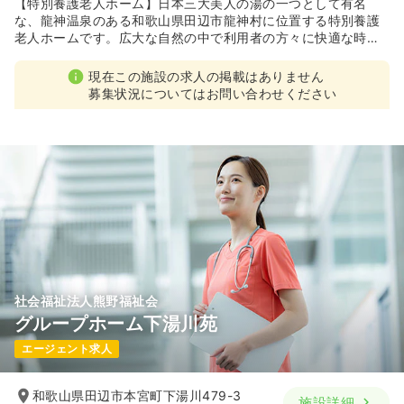
【特別養護老人ホーム】日本三大美人の湯の一つとして有名
な、龍神温泉のある和歌山県田辺市龍神村に位置する特別養護
老人ホームです。広大な自然の中で利用者の方々に快適な時間
を提供しています。
龍神温泉という地域の特性をいかし、温泉入浴や温泉による足
現在この施設の求人の掲載はありません
湯をはじめとして、利用者の方々に楽しんでいただける行事を
募集状況についてはお問い合わせください
開催している施設です。
社会福祉法人熊野福祉会
グループホーム下湯川苑
エージェント求人
和歌山県田辺市本宮町下湯川479-3
施設詳細