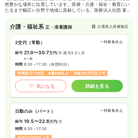
然豊かな場所に位置しています。医療・介護・福祉・教育にい
たるまで幅広い分野で地域に貢献している、医療法人社団 菫会
が運営する介護老人保健施設のひとつです。平成24年に定員
100名の施設として開設されました。
介護・福祉系
介護老人保健施設
正・准看護師
一時募集休止
2交代（常勤）
21.0〜30.7
給与
万円
/月
賞与3.3ヶ月
※一例
時間
8:30～17:30
（休憩60分）
年間休日120日
4週8休以上
月給30万円以上可
気になる
詳細を見る
一時募集休止
日勤のみ（パート）
19.5〜22.8
給与
万円
/月
時間
8:30～17:30
月給22万円以上可