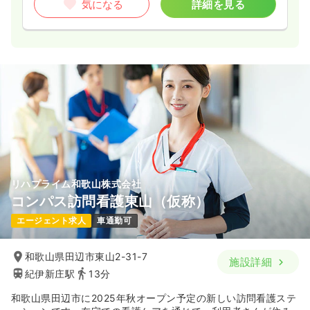
気になる
詳細を見る
リハプライム和歌山株式会社
コンパス訪問看護東山（仮称）
エージェント求人
車通勤可
和歌山県田辺市東山2-31-7
施設詳細
紀伊新庄駅
13分
和歌山県田辺市に2025年秋オープン予定の新しい訪問看護ステ