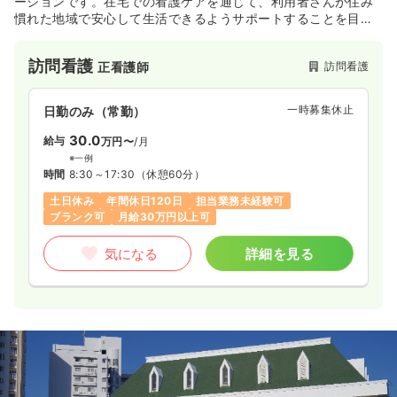
ーションです。在宅での看護ケアを通じて、利用者さんが住み
慣れた地域で安心して生活できるようサポートすることを目指
しています。新しい施設で、訪問看護の立ち上げに携わりたい
方や、地域に密着した看護を実践したい方におすすめです。
訪問看護
訪問看護
正看護師
一時募集休止
日勤のみ（常勤）
30.0
給与
万円〜
/月
※一例
時間
8:30～17:30
（休憩60分）
土日休み
年間休日120日
担当業務未経験可
ブランク可
月給30万円以上可
気になる
詳細を見る