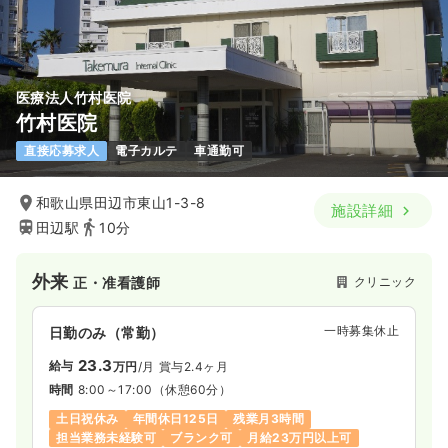
医療法人竹村医院
竹村医院
直接応募求人
電子カルテ
車通勤可
和歌山県田辺市東山1-3-8
施設詳細
田辺駅
10分
外来
クリニック
正・准看護師
一時募集休止
日勤のみ（常勤）
23.3
給与
万円
/月
賞与2.4ヶ月
時間
8:00～17:00
（休憩60分）
土日祝休み
年間休日125日
残業月3時間
担当業務未経験可
ブランク可
月給23万円以上可