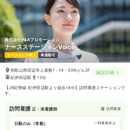
株式会社P&Aプロモーション
ナースステーションVoice
エージェント求人
車通勤可
和歌山県田辺市上屋敷1－14－50Nビル2F
施設詳細
紀伊田辺駅
13分
【JR紀勢線 紀伊田辺駅より徒歩14分】訪問看護ステーションで
す。
訪問看護
訪問看護
正・准看護師
一時募集休止
日勤のみ（常勤）