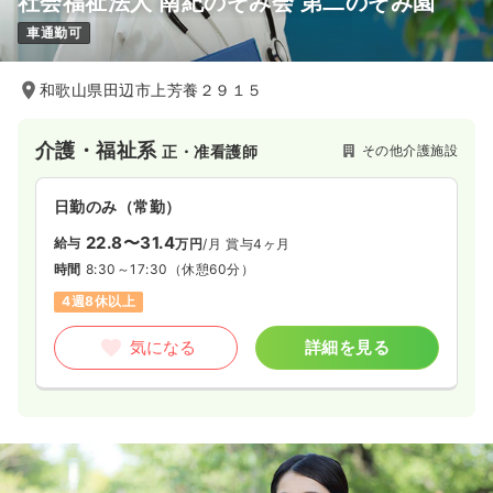
社会福祉法人 南紀のぞみ会 第二のぞみ園
車通勤可
和歌山県田辺市上芳養２９１５
介護・福祉系
その他介護施設
正・准看護師
日勤のみ（常勤）
22.8〜31.4
給与
万円
/月
賞与4ヶ月
時間
8:30～17:30
（休憩60分）
4週8休以上
気になる
詳細を見る