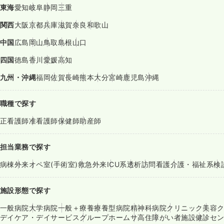
東海
愛知
岐阜
静岡
三重
関西
大阪
京都
兵庫
滋賀
奈良
和歌山
中国
広島
岡山
鳥取
島根
山口
四国
徳島
香川
愛媛
高知
九州・沖縄
福岡
佐賀
長崎
熊本
大分
宮崎
鹿児島
沖縄
職種で探す
正看護師
准看護師
保健師
助産師
担当業務で探す
病棟
外来
オペ室(手術室)
救急外来
ICU系
透析
訪問看護
介護・福祉系
検
施設形態で探す
一般病院
大学病院
一般＋療養
療養型病院
精神科病院
クリニック
美容
デイケア・デイサービス
グループホーム
サ高住
障がい者施設
健診セ