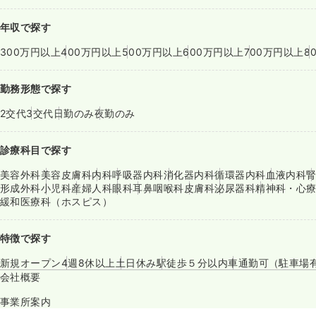
年収で探す
300万円以上
400万円以上
500万円以上
600万円以上
700万円以上
8
勤務形態で探す
2交代
3交代
日勤のみ
夜勤のみ
診療科目で探す
美容外科
美容皮膚科
内科
呼吸器内科
消化器内科
循環器内科
血液内科
形成外科
小児科
産婦人科
眼科
耳鼻咽喉科
皮膚科
泌尿器科
精神科・心
緩和医療科（ホスピス）
特徴で探す
新規オープン
4週8休以上
土日休み
駅徒歩５分以内
車通勤可（駐車場
会社概要
事業所案内