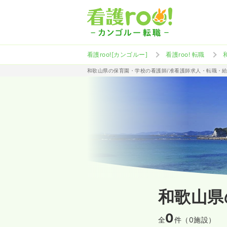
看護roo![カンゴルー]
看護roo! 転職
和歌山県の保育園・学校の看護師/准看護師求人・転職・
和歌山県
0
全
件（0施設）