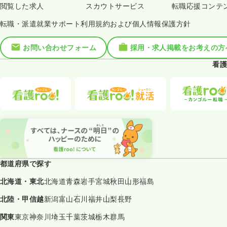
閲覧した求人
スカウトサービス
転職応援コンテ
転職・派遣就業サポート利用規約および個人情報保護方針
お問い合わせフォーム
採用・求人掲載をお考えの方
看護
都道府県で探す
北海道・東北
北海道
青森
岩手
宮城
秋田
山形
福島
北陸・甲信越
新潟
富山
石川
福井
山梨
長野
関東
東京
神奈川
埼玉
千葉
茨城
栃木
群馬