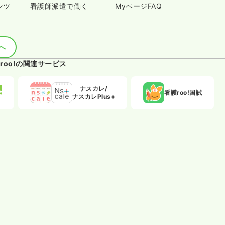
ンツ
看護師派遣で働く
MyページFAQ
へ
roo!の関連サービス
ナスカレ/
看護roo!国試
ナスカレPlus+