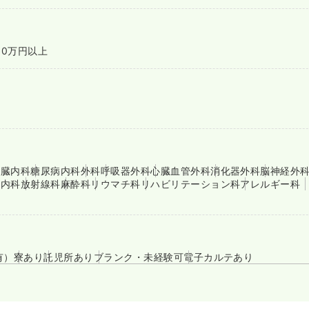
00万円以上
腎臓内科
糖尿病内科
外科
呼吸器外科
心臓血管外科
消化器外科
脳神経外
療内科
放射線科
麻酔科
リウマチ科
リハビリテーション科
アレルギー科
有）
寮あり
託児所あり
ブランク・未経験可
電子カルテあり