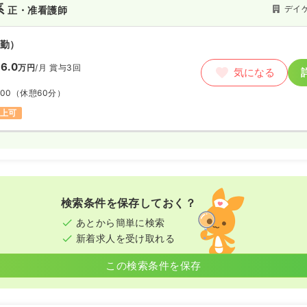
系
デイ
正・准看護師
勤）
6.0
万円
/月
賞与3回
気になる
:00
（休憩60分）
以上可
検索条件を保存しておく？
あとから簡単に検索
新着求人を受け取れる
この検索条件を保存