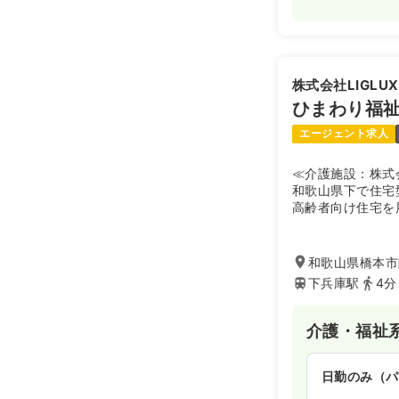
株式会社LIGLUX
ひまわり福
エージェント求人
≪介護施設：株式
和歌山県下で住宅
高齢者向け住宅を
事業所を併設する
供している施設で
ンセプトに、医療
和歌山県橋本市
看取りまで対応で
下兵庫駅
4分
一人ひとりの「や
メイドの生活支援
専門スタッフが密
介護・福祉
ており、画一的で
深いケアを実践し
日勤のみ（パ