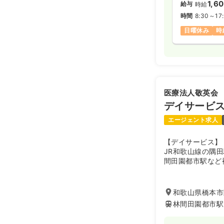
1,6
給与
時給
時間
8:30～17
日曜休み
時
医療法人敬英会
デイサービ
エージェント求人
【デイサービス】
JR和歌山線の隅
間田園都市駅など
位置するデイサー
設して以来、ご家
方々が住み慣れた
和歌山県橋本市隅
活を送る事ができ
林間田園都市駅