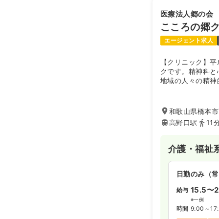
医療法人郷の会
こころの郷
エージェント求人
【クリニック】平
クです。精神科と
地域の人々の精神
する「救済の杜」
している紀の郷病
和歌山県橋本市
高野口駅
11
介護・福祉
日勤のみ（常
15.5〜2
給与
※一例
時間
9:00～17