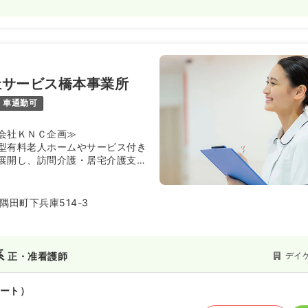
祉サービス橋本事業所
車通勤可
会社ＫＮＣ企画≫
型有料老人ホームやサービス付き
展開し、訪問介護・居宅介護支援
ことで、24時間365日の安心を提
す。「最期まで自分らしく」をコ
依存度の高い方や終末期ケア、お
隅田町下兵庫514-3
きる体制を整えており、入居者様
りたいこと」を実現するオーダー
を行っています。看護・介護の各
に連携するチーム体制が構築され
系
デイ
正・准看護師
はない、個々の人生に寄り添った
たい方に適した環境です。
ート）