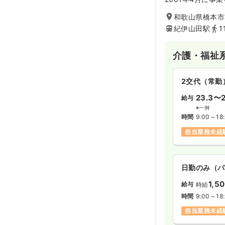
る介護老人保健施
和歌山県橋本市
る高齢者の方を対
護、介護サービス
紀伊山田駅
1
在宅生活への復帰
います。「一人ひ
介護・福祉
もと、利用者様に
協力医療機関であ
携体制も整ってい
2交代（常勤
い方にオススメの
23.3〜2
給与
※一例
時間
9:00～18
担当業務未経
日勤のみ（パ
1,5
給与
時給
時間
9:00～18
担当業務未経