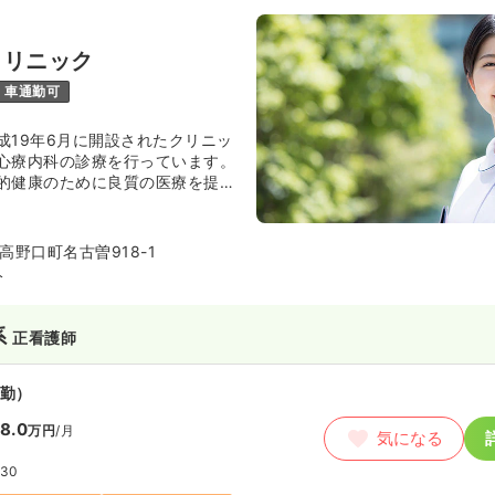
クリニック
車通勤可
成19年6月に開設されたクリニッ
心療内科の診療を行っています。
的健康のために良質の医療を提供
を目指しています。同法人が運営
院と連携を取っています。
高野口町名古曽918-1
分
系
正看護師
勤）
8.0
万円
/月
気になる
:30