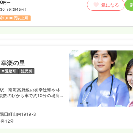
00
円〜
気になる
:30
（休憩45分）
給1,600円以上可
ス幸楽の里
車通勤可
託児所
田駅、南海高野線の御幸辻駅や林
複数の駅から車で約10分の場所に
ビスセンターです。2004年に開
族の介護負担を軽減し、利用者の
地域で、その人らしい質の高い生
田町山内1919-3
るよう援助させていただきます
12分