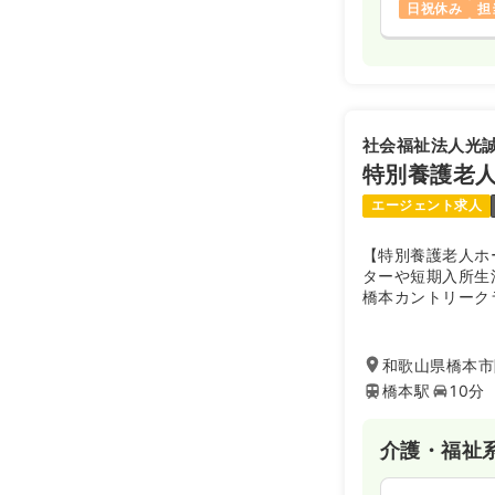
日祝休み
担
社会福祉法人光
特別養護老
エージェント求人
【特別養護老人ホ
ターや短期入所生
橋本カントリーク
に位置しています
佳苑も近くにあり
和歌山県橋本市隅
橋本駅
10分
介護・福祉