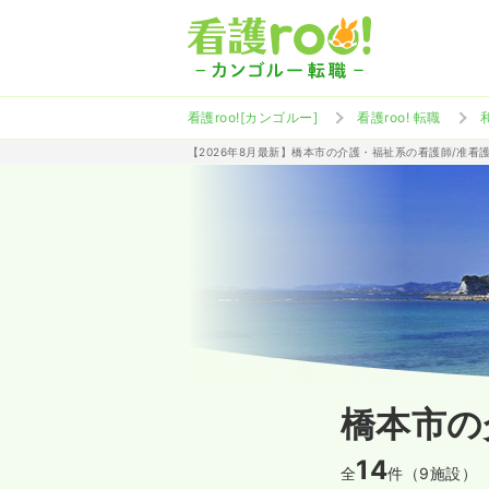
看護roo![カンゴルー]
看護roo! 転職
【2026年8月最新】橋本市の介護・福祉系の看護師/准看
橋本市の
14
全
件（9施設）