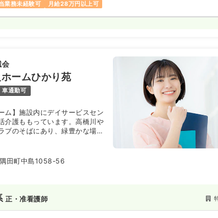
当業務未経験可
月給28万円以上可
誠会
人ホームひかり苑
車通勤可
ーム】施設内にデイサービスセン
活介護ももっています。高橋川や
ラブのそばにあり、緑豊かな場所
。同法人の特別養護老人ホーム天
ます。
田町中島1058-56
系
正・准看護師