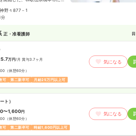
設です。病状が比較的安定してい
神野々877－1
象に、リハビリテーションや看
を提供することで、1日でも早い
1分
と質の高い生活の継続を支援して
とりを大切に」という運営方針の
系
正・准看護師
寄り添ったケアを実践しており、
る医療法人南労会紀和病院との連
るため、在宅復帰支援に携わりた
）
施設です。
5.7
万円
/月
賞与3.7ヶ月
気になる
:00
（休憩60分）
験可
第二新卒可
月給25万円以上可
ート）
00〜1,600
円
気になる
:00
（休憩60分）
験可
第二新卒可
時給1,600円以上可