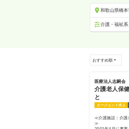
和歌山県橋本
介護・福祉系
医療法人志嗣会
介護老人保
と
エージェント求人
≪介護施設：介護
≫
2001年4月に