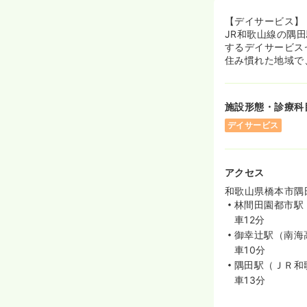
【デイサービス】
JR和歌山線の隅
するデイサービス
住み慣れた地域で
施設形態・診療科
デイサービス
アクセス
和歌山県橋本市隅田
林間田園都市駅
車12分
御幸辻駅（南海
車10分
隅田駅（ＪＲ和
車13分