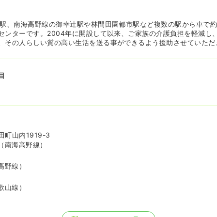
田駅、南海高野線の御幸辻駅や林間田園都市駅など複数の駅から車で約
センターです。2004年に開設して以来、ご家族の介護負担を軽減し
、その人らしい質の高い生活を送る事ができるよう援助させていただ
目
町山内1919-3
（南海高野線）
高野線）
歌山線）