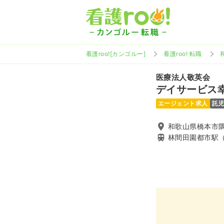
看護roo![カンゴルー]
看護roo! 転職
医療法人敬英会
デイサービス
エージェント求人
託
和歌山県橋本市隅田
林間田園都市駅