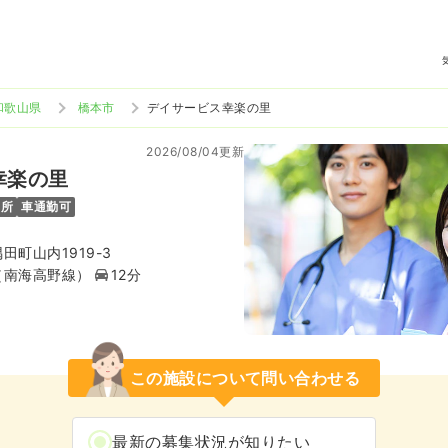
和歌山県
橋本市
デイサービス幸楽の里
2026/08/04更新
幸楽の里
児所
車通勤可
町山内1919-3
（南海高野線）
12分
この施設について問い合わせる
最新の募集状況が知りたい