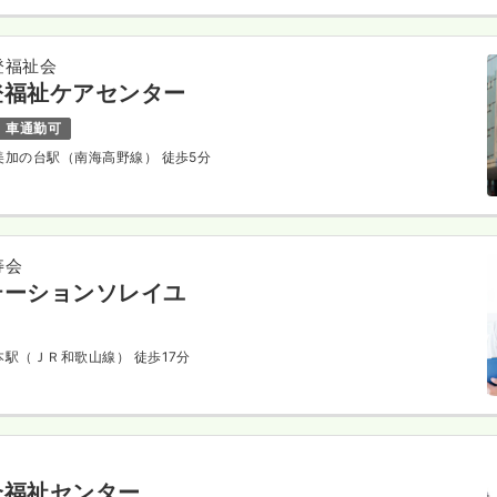
登福祉会
登福祉ケアセンター
車通勤可
 美加の台駅（南海高野線） 徒歩5分
寿会
テーションソレイユ
橋本駅（ＪＲ和歌山線） 徒歩17分
合福祉センター