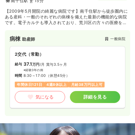
南千住駅
15分
【2009年5月開院の綺麗な病院です】南千住駅から徒歩圏内に
ある産科・一般のそれぞれの病棟を備えた最新の機能的な病院
です。電子カルテも導入されており、荒川区の方々の医療を支
える病院として地域の方々から支持されています。
病棟
一般病院
助産師
2交代（常勤）
37.1
給与
万円
/月
賞与3.5ヶ月
※経験3年の例
時間
8:30～17:00
（休憩45分）
年間休日121日
4週8休以上
月給38万円以上可
気になる
詳細を見る