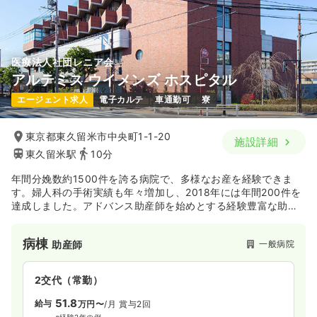
月給38万円以上可
気になる
詳細を見る
医療法人社団レニア会
アルテミス ウイメンズ ホスピタル
エージェント求人
電子カルテ
車通勤可
寮
東京都東久留米市中央町1-1-20
施設詳細
東久留米駅
10分
年間分娩数約1500件を誇る病院で、多様なお産を経験できま
す。婦人科の手術実績も年々増加し、2018年には年間200件を
達成しました。アドバンス助産師を始めとする経験豊富な助産
師、看護師が、丁寧に指導します。院内の勉強会、外部研修も
積極的に行うスキルアップしやすい環境です。西武池袋線 東久
病棟
一般病院
助産師
留米駅から徒歩7分の立地で、池袋まで約20分、新宿まで約35
分と都心へのアクセスが良い職場です。柔軟な勤務条件の下、
様々なライフステージの方が働いています。産前産後のお母さ
2交代（常勤）
んが対象のヨガや母乳外来などにも力をいれている病院のた
め、通常の看護業務だけでなく教室やプログラムに挑戦したい
51.8
給与
万円〜
/月
賞与2回
方にもおすすめです。