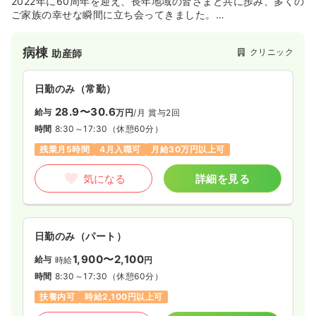
2022年に60周年を迎え、長年地域の皆さまと共に歩み、多くの
ご家族の幸せな瞬間に立ち会ってきました。
親子三代にわたって当院をご利用いただいているご家族もいら
っしゃいます。
病棟
クリニック
助産師
院長をはじめ、スタッフ一同、信頼と安心の積み重ねを大切
に、新しい命の誕生を心を込めてサポートし皆さまの幸せな瞬
間に、寄添い続けております。
日勤のみ（常勤）
28.9〜30.6
給与
万円
/月
賞与2回
時間
8:30～17:30
（休憩60分）
残業月5時間
4月入職可
月給30万円以上可
気になる
詳細を見る
日勤のみ（パート）
1,900〜2,100
給与
時給
円
時間
8:30～17:30
（休憩60分）
扶養内可
時給2,100円以上可