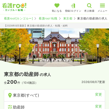
気になる
登録/ログイン
求人検索
メニュー
看護roo![カンゴルー]
看護roo! 転職
東京都
東京都の助産師の求人
【2026年8月最新】東京都の助産師の求人・転職・給料
東京都の助産師
の求人
200
2026/08/07
更新
全
件（104施設）
変更
東京都(すべて)
変更
助産師