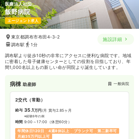
医療法人社団
飯野病院
一時募集休止
日勤のみ（パート）
エージェント求人
2,200
給与
時給
円
時間
9:00～17:00
東京都調布市布田4-3-2
施設詳細
時給2,200円以上可
調布駅
1分
気になる
詳細を見る
調布駅より徒歩10秒の非常にアクセスに便利な病院です。地域
に密着した母子健康センターとしての役割を目指しており、年
間1,000名以上もの新しい命が同院より誕生しています。
病棟
一般病院
助産師
2交代（常勤）
35.1
給与
万円
/月
賞与2.85ヶ月
※経験6年の例
時間
9:00～17:00
（休憩60分）
年間休日120日
4週8休以上
ブランク可
第二新卒可
月給35万円以上可