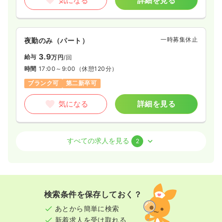
気になる
詳細を見る
一時募集休止
夜勤のみ（パート）
3.9
給与
万円
/回
時間
17:00～9:00
（休憩120分）
ブランク可
第二新卒可
気になる
詳細を見る
外来
一般病院
助産師
すべての求人を見る
2
日勤のみ（常勤）
22.0〜36.0
給与
万円
/月
賞与2回
※一例
検索条件を保存しておく？
時間
9:00～17:00
あとから簡単に検索
年間休日120日
4週8休以上
ブランク可
新着求人を受け取れる
月給36万円以上可