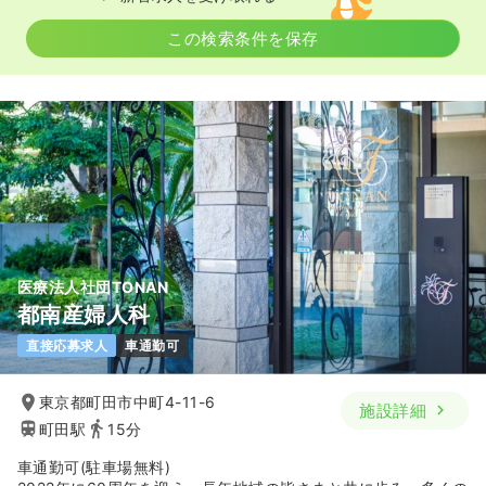
この検索条件を保存
気になる
詳細を見る
一時募集休止
日勤のみ（パート）
給与
お問い合わせください
時間
9:00～17:00
ブランク可
気になる
詳細を見る
医療法人社団TONAN
都南産婦人科
直接応募求人
車通勤可
東京都町田市中町4-11-6
施設詳細
町田駅
15分
車通勤可(駐車場無料)