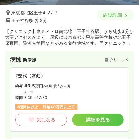
東京都北区王子4-27-7
施設詳細
王子神谷駅
3分
【クリニック】東京メトロ南北線「王子神谷駅」から徒歩3分と
大変アクセスがよく、周辺には東京都立飛鳥高等学校や北王子
保育園、駿河台学園などがある文教地域です。同クリニックは
分娩を中心としており、産前産後ケアをはじめ、親身で頼れる
クリニックとして女性のケアを行っています。施設内はまるで
病棟
クリニック
助産師
ホテルのように快適に過ごして頂けるよう、コンシェルジュが
患者様をお出迎えします。またキッズルームやエステルーム、
都内最大級のマタニティスタジオなどが完備されています。
2交代（常勤）
46.5
給与
万円〜
/月
賞与2ヶ月
※一例
時間
8:30～17:30
4週8休以上
月給40万円以上可
気になる
詳細を見る