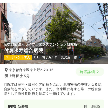
23.4
給与
万円〜
/月
賞与88.1万円〜
※一例
時間
8:30～17:30
（休憩60分）
4週8休以上
月給23万円以上可
気になる
詳細を見る
公益財団法人ライフ・エクステンション研究所
付属永寿総合病院
エージェント求人
7:1
電子カルテ
託児所
寮
東京都台東区東上野2-23-16
施設詳細
上野駅
5分
同院では産科・緩和ケア病棟を含め、地域密着の中核となる総
合病院をめざしています。また、台東区に有する唯一の総合病
院として急性期医療を幅広く手掛けています。
病棟
一般病院
助産師