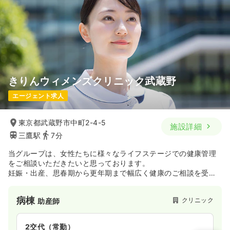
きりんウィメンズクリニック武蔵野
エージェント求人
東京都武蔵野市中町2-4-5
施設詳細
三鷹駅
7分
当グループは、女性たちに様々なライフステージでの健康管理
をご相談いただきたいと思っております。
妊娠・出産、思春期から更年期まで幅広く健康のご相談を受け
付けております。
病棟
クリニック
助産師
2交代（常勤）