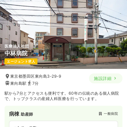
万円〜
/月
賞与3.5ヶ月
※経験10年の例
時間
8:30～17:00
（休憩60分）
日祝休み
月給28万円以上可
気になる
詳細を見る
医療法人社団
中林病院
エージェント求人
東京都墨田区東向島3-29-9
施設詳細
東向島駅
7分
駅から7分とアクセスも便利です。60年の伝統のある個人病院
で、トップクラスの産婦人科医療を行っています。
病棟
一般病院
助産師