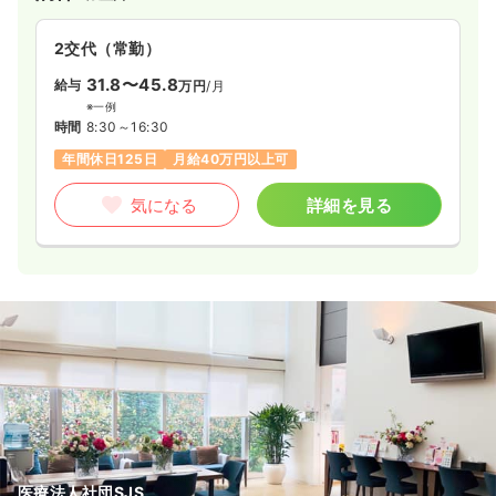
2交代（常勤）
31.8〜45.8
給与
万円
/月
※一例
時間
8:30～16:30
年間休日125日
月給40万円以上可
気になる
詳細を見る
医療法人社団SJS