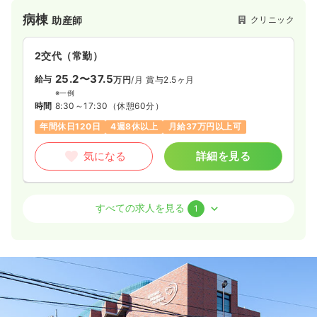
病棟
クリニック
助産師
2交代（常勤）
25.2〜37.5
給与
万円
/月
賞与2.5ヶ月
※一例
時間
8:30～17:30
（休憩60分）
年間休日120日
4週8休以上
月給37万円以上可
気になる
詳細を見る
外来
クリニック
助産師
すべての求人を見る
1
一時募集休止
日勤のみ（常勤）
38.0
給与
万円〜
/月
賞与2回
※一例
時間
8:30～17:30
（休憩60分）
日祝休み
年間休日120日
4週8休以上