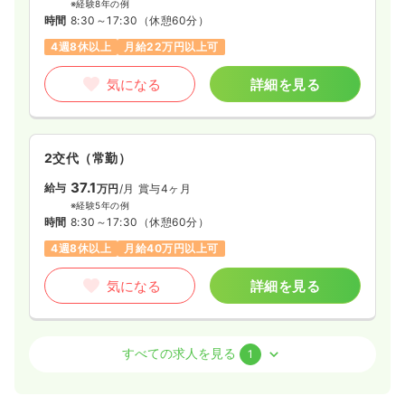
※経験8年の例
時間
8:30～17:30
（休憩60分）
4週8休以上
月給22万円以上可
気になる
詳細を見る
2交代（常勤）
37.1
給与
万円
/月
賞与4ヶ月
※経験5年の例
時間
8:30～17:30
（休憩60分）
4週8休以上
月給40万円以上可
気になる
詳細を見る
訪問看護
クリニック
助産師
すべての求人を見る
1
一時募集休止
日勤のみ（常勤）