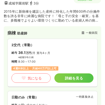
成城学園前駅
3分
2015年に新病棟を建設した産科に特化した年間600件の分娩件
数を誇る非常に綺麗な病院です！「母と子の安全・確実」を基
に、多職種でよりよい環境づくりに勤めている産婦人科の病院
です。
病棟
一般病院
助産師
2交代（常勤）
36.1
給与
万円
/月
賞与4ヶ月
※経験5年の例
時間
8:30～17:00
4週8休以上
月給40万円以上可
気になる
詳細を見る
一時募集休止
日勤のみ（常勤）
給与
お問い合わせください