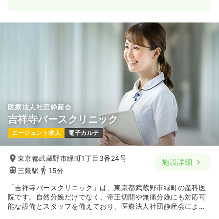
医療法人社団静産会
吉祥寺バースクリニック
エージェント求人
電子カルテ
東京都武蔵野市緑町1丁目3番24号
施設詳細
三鷹駅
15分
「吉祥寺バースクリニック」は、東京都武蔵野市緑町の産科医
院です。自然分娩だけでなく、帝王切開や無痛分娩にも対応可
能な設備とスタッフを備えており、医療法人社団静産会によっ
て運営されます。