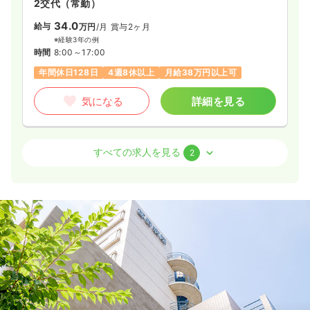
2交代（常勤）
34.0
給与
万円
/月
賞与2ヶ月
※経験3年の例
時間
8:00～17:00
年間休日128日
4週8休以上
月給38万円以上可
気になる
詳細を見る
外来
一般病院
助産師
すべての求人を見る
2
一時募集休止
日勤のみ（常勤）
35.2
給与
万円
/月
賞与35.2万円
※一例
時間
9:00～17:00
年間休日128日
月給35万円以上可
気になる
詳細を見る