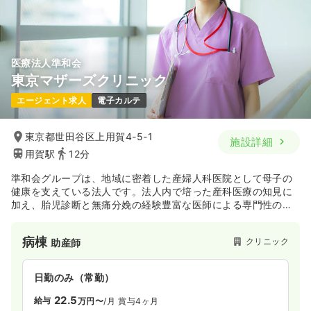
気になる
詳細を見る
医療法人準和会
東京マザーズクリニック
エージェント求人
電子カルテ
東京都世田谷区上用賀4-5-1
施設詳細
用賀駅
12分
準和会グループは、地域に密着した産婦人科医院として母子の
健康を支えている法人です。法人内で培った産科医療の知見に
加え、胎児診断と無痛分娩の経験豊富な医師による専門性の高
い最新医療と助産師スタッフによる充実した妊娠・産後ケアを
提供するクリニックとして、東京・世田谷の地に「東京マザー
病棟
クリニック
助産師
ズクリニック」が設立されました。産婦さんに寄り添い、安心
なマタニティラ イフを目指すパートナーとして、皆さまのお役
に立てるよう、意欲的に取り組んでいらっしゃいます。
日勤のみ（常勤）
22.5
給与
万円〜
/月
賞与4ヶ月