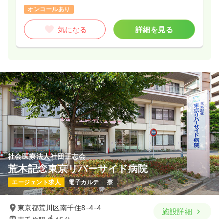
オンコールあり
気になる
詳細を見る
社会医療法人社団正志会
荒木記念東京リバーサイド病院
エージェント求人
電子カルテ
寮
東京都荒川区南千住8-4-4
施設詳細