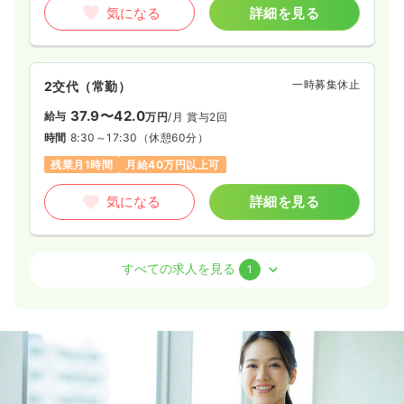
気になる
詳細を見る
一時募集休止
2交代（常勤）
37.9〜42.0
給与
万円
/月
賞与2回
時間
8:30～17:30
（休憩60分）
残業月1時間
月給40万円以上可
気になる
詳細を見る
外来
クリニック
助産師
すべての求人を見る
1
日勤のみ（パート）
1,900〜2,100
給与
時給
円
時間
8:30～17:30
（休憩60分）
日祝休み
扶養内可
時給2,100円以上可