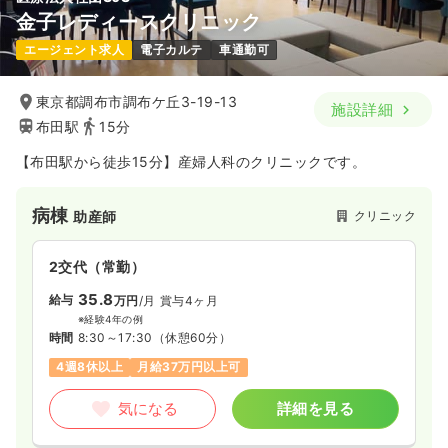
金子レディースクリニック
エージェント求人
電子カルテ
車通勤可
東京都調布市調布ケ丘3-19-13
施設詳細
布田駅
15分
【布田駅から徒歩15分】産婦人科のクリニックです。
病棟
クリニック
助産師
2交代（常勤）
35.8
給与
万円
/月
賞与4ヶ月
※経験4年の例
時間
8:30～17:30
（休憩60分）
4週8休以上
月給37万円以上可
気になる
詳細を見る