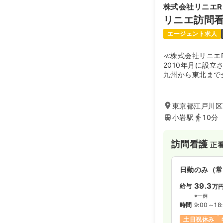
株式会社リニエR
リニエ訪問
エージェント求人
≪株式会社リニエ
2010年月に設立
九州から東北まで
問看護以外にも介
放課後等デイサー
定相談支援・就労
東京都江戸川区
護支援・自費(保
小岩駅
10分
教育体制や福利厚
護や小児領域が未
います。
訪問看護
正
≪リニエ訪問看護
看護師・理学療法
日勤のみ（常
携しお子さまから
39.3
給与
万
ているステーショ
※一例
リニエ訪問看護ス
時間
9:00～18
サテライト江戸川
した拠点です。
土日祝休み