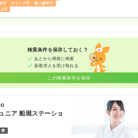
の特色を、子育て世帯が多く子ど
験可
ブランク可
第二新卒可
、その中で、小児の在宅看護・リ
以上可
てサービスを提供できるステーシ
があり、当事業所は小児のご相談
おります。
ご相談があるケース、医療機関か
ケース、医療的ケアが必要なお子
さま、いずれも迅速に対応いたし
介護保険の方のケアマネジャー様
検索条件を保存しておく？
様に承ります。
あとから簡単に検索
療法士5名、作業療法士3名、言語
新着求人を受け取れる
しております。今後より一層地域
深め、お子さまからご高齢の方ま
この検索条件を保存
ビスを提供できるよう精進いたし
CO
Oジュニア 船堀ステーショ
寮