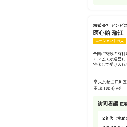
日勤のみ（常
34.4〜4
給与
※一例
株式会社アンビ
時間
9:00～19
医心館 瑞江
土日祝休み
月給40万円
エージェント求人
全国に複数の有料
アンビスが運営し
特化して受け入れ
を運営しておりま
東京都江戸川区
瑞江駅
9分
訪問看護
正
2交代（常勤