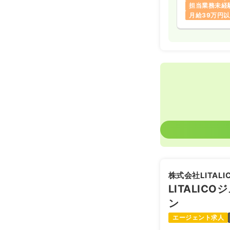
江戸川区／葛飾区
担当業務未経
もが多い街と捉え
月給39万円
ハビリを強みとし
ョンは少ない現状
を多くいただいて
ご家族から直接の
らご相談いただく
さま、発達のお子
ます。もちろん、
からのご依頼も同
看護師3名、理学
聴覚士1名が在籍
に根差して連携を
で、質の高いサー
ます。
株式会社LITALI
LITALIC
ン
エージェント求人