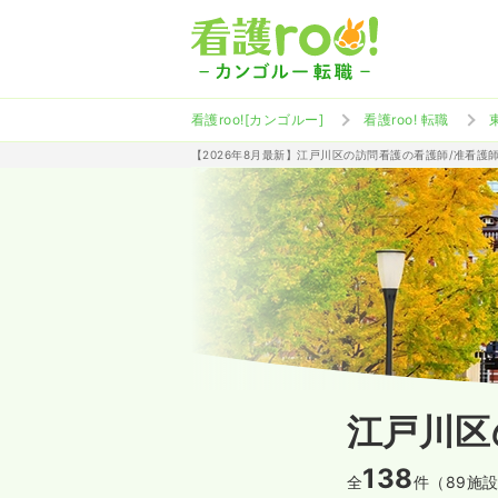
看護roo![カンゴルー]
看護roo! 転職
【2026年8月最新】江戸川区の訪問看護の看護師/准看護
江戸川区
138
全
件（89施