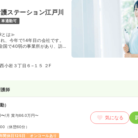
看護ステーション江戸川
車通勤可
Rとは≫
され、今年で14年目の会社です。
全国で40弱の事業所があり、訪
護予防訪問看護・児童発達支援・
ビス・保育所等訪問支援・指定特
移行支援・通所介護事業・居宅介
西小岩３丁目６−１５ ２F
険外)サービスを展開しています。
生が非常に充実しており、訪問看
経験の方も非常に多く入職されて
看護師
ステーション江戸川とは≫
士・作業療法士・言語聴覚士が連
勤）
ご高齢の方まで幅広くサポートし
円〜
/月
賞与66.0万円〜
ンです。
気になる
テーション江戸川は2015年5月に
:00
（休憩60分）
として開設し2020年8月事業所化
年間休日125日
オンコールあり