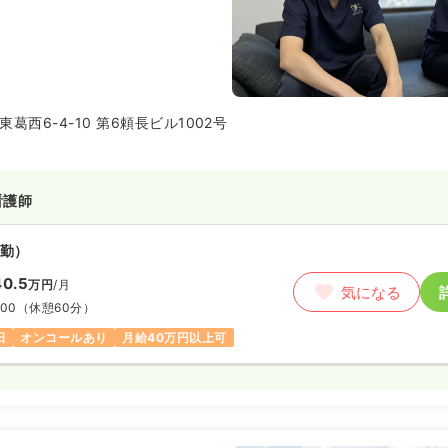
葛西6-4-10 第6頼長ビル1002号
看護師
勤）
0.5
万円
/月
気になる
:00
（休憩60分）
日
オンコールあり
月給40万円以上可