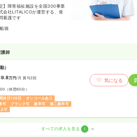
定】障害福祉施設を全国300事業
会社LITALICOが運営する、発
問看護です
船堀
看護師
勤）
9.8
万円
/月
賞与2回
気になる
:00
（休憩60分）
間休日120日
オンコールあり
験可
ブランク可
新卒可
第二新卒可
以上可
護師 / 管理職
すべての求人を見る
1