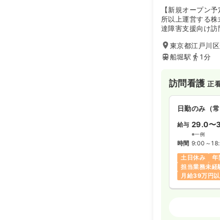
【新規オープン予
所以上運営する株式
達障害支援向け訪
東京都江戸川区
船堀駅
1分
訪問看護
正
日勤のみ（常
29.0〜3
給与
※一例
時間
9:00～18
土日休み
年
担当業務未経
月給39万円
訪問看護
正看