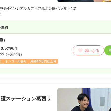
央4-11-8 アルカディア親水公園ビル 地下1階
分
看護師
勤）
0.5
万円
/月
気になる
:00
（休憩60分）
日
オンコールあり
月給40万円以上可
看護ステーション葛西サ