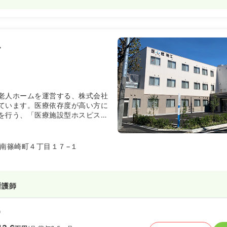
勤）
7.0
万円
/月
賞与2回
気になる
ス
:30
（休憩60分）
年間休日120日
オンコールあり
以上可
老人ホームを運営する、株式会社
ています。医療依存度が高い方に
を行う、「医療施設型ホスピス」
す。
南篠崎町４丁目１７−１
看護師
）