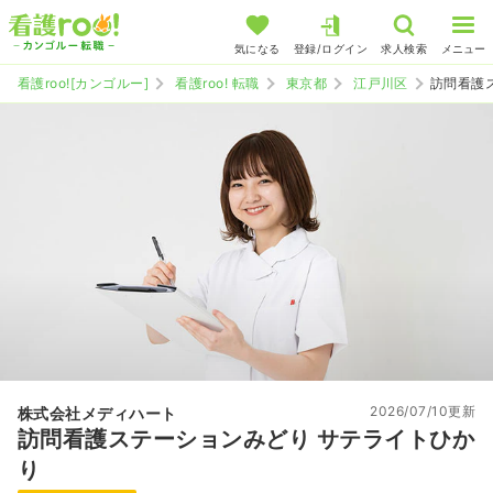
気になる
登録/ログイン
求人検索
メニュー
看護roo![カンゴルー]
看護roo! 転職
東京都
江戸川区
訪問看護
2026/07/10更新
株式会社メディハート
訪問看護ステーションみどり サテライトひか
り