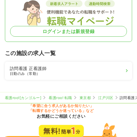
ログインまたは新規登録
この施設の求人一覧
訪問看護
正看護師
日勤のみ（常勤）
看護roo![カンゴルー]
看護roo! 転職
東京都
江戸川区
訪問看護
「希望に合う求人があるか知りたい」
「転職するかどうか迷っている」など
お気軽にご相談ください