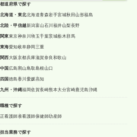
都道府県で探す
北海道・東北
北海道
青森
岩手
宮城
秋田
山形
福島
北陸・甲信越
新潟
富山
石川
福井
山梨
長野
関東
東京
神奈川
埼玉
千葉
茨城
栃木
群馬
東海
愛知
岐阜
静岡
三重
関西
大阪
京都
兵庫
滋賀
奈良
和歌山
中国
広島
岡山
鳥取
島根
山口
四国
徳島
香川
愛媛
高知
九州・沖縄
福岡
佐賀
長崎
熊本
大分
宮崎
鹿児島
沖縄
職種で探す
正看護師
准看護師
保健師
助産師
担当業務で探す