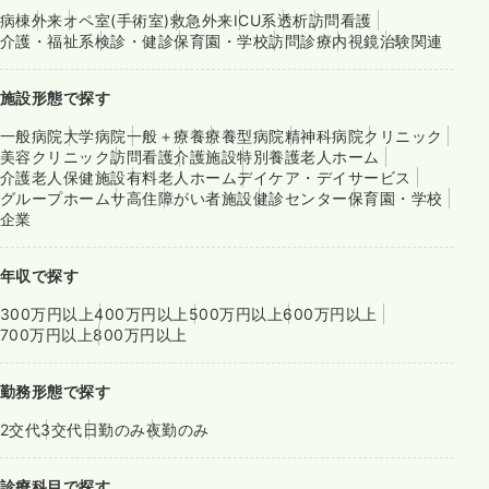
病棟
外来
オペ室(手術室)
救急外来
ICU系
透析
訪問看護
介護・福祉系
検診・健診
保育園・学校
訪問診療
内視鏡
治験関連
施設形態で探す
一般病院
大学病院
一般＋療養
療養型病院
精神科病院
クリニック
美容クリニック
訪問看護
介護施設
特別養護老人ホーム
介護老人保健施設
有料老人ホーム
デイケア・デイサービス
グループホーム
サ高住
障がい者施設
健診センター
保育園・学校
企業
年収で探す
300万円以上
400万円以上
500万円以上
600万円以上
700万円以上
800万円以上
勤務形態で探す
2交代
3交代
日勤のみ
夜勤のみ
診療科目で探す