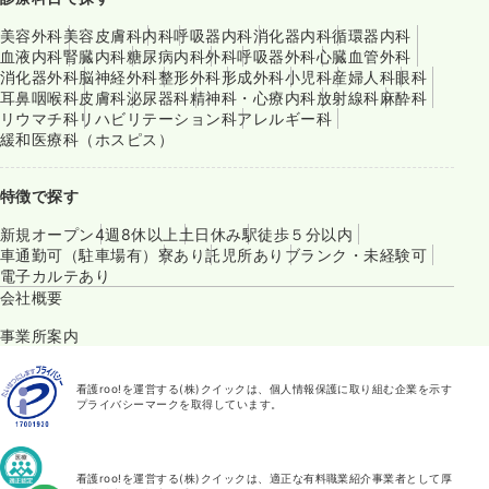
美容外科
美容皮膚科
内科
呼吸器内科
消化器内科
循環器内科
血液内科
腎臓内科
糖尿病内科
外科
呼吸器外科
心臓血管外科
消化器外科
脳神経外科
整形外科
形成外科
小児科
産婦人科
眼科
耳鼻咽喉科
皮膚科
泌尿器科
精神科・心療内科
放射線科
麻酔科
リウマチ科
リハビリテーション科
アレルギー科
緩和医療科（ホスピス）
特徴で探す
新規オープン
4週8休以上
土日休み
駅徒歩５分以内
車通勤可（駐車場有）
寮あり
託児所あり
ブランク・未経験可
電子カルテあり
会社概要
事業所案内
看護roo!を運営する(株)クイックは、個人情報保護に取り組む企業を示す
プライバシーマークを取得しています。
看護roo!を運営する(株)クイックは、適正な有料職業紹介事業者として厚