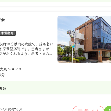
正会
車通勤可
歩約10分以内の病院で、落ち着い
る療養型病院です。患者さまが生
活がおくれるよう、患者さまのニ
質な医療を提供しております。
泉7-36-10
0分
護師
）
〜
/月
賞与2ヶ月
気になる