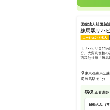
医療法人社団慈
練馬駅リハ
エージェント求人
【リハビリ専門病
分。大変利便性の
西武池袋線「練馬
複合施設「ココネ
珍しいつくりで、コ
「LIFE」など
東京都練馬区練馬
ます。
練馬駅
1分
運営母体の医療法
複数の病院と介護
法人で、法人とし
病棟
正看護師 
挙げられます。現
ウマチの最新医療
法人として、予防
日勤のみ（常
宅まで幅広い診療