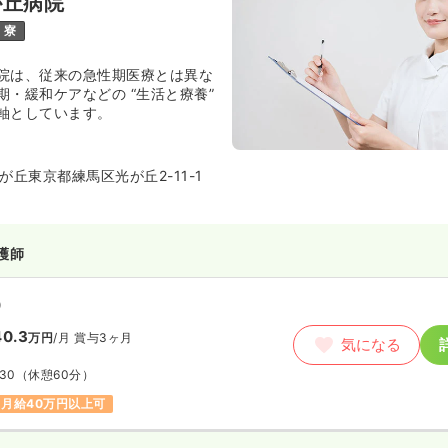
が丘病院
寮
院は、従来の急性期医療とは異な
期・緩和ケアなどの “生活と療養”
軸としています。
丘東京都練馬区光が丘2-11-1
護師
）
0.3
万円
/月
賞与3ヶ月
気になる
:30
（休憩60分）
月給40万円以上可