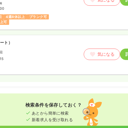
例
:00
日
4週8休以上
ブランク可
以上可
ート）
/回
気になる
15
検索条件を保存しておく？
あとから簡単に検索
新着求人を受け取れる