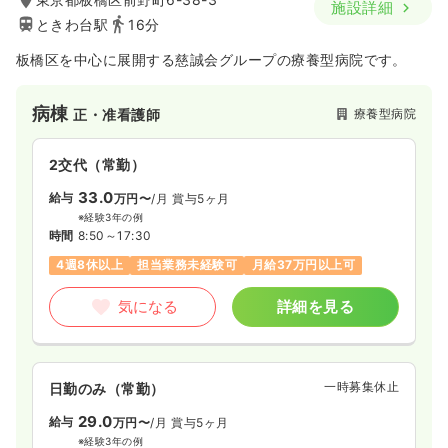
施設詳細
ときわ台駅
16分
板橋区を中心に展開する慈誠会グループの療養型病院です。
病棟
療養型病院
正・准看護師
2交代（常勤）
33.0
給与
万円〜
/月
賞与5ヶ月
※経験3年の例
時間
8:50～17:30
4週8休以上
担当業務未経験可
月給37万円以上可
気になる
詳細を見る
一時募集休止
日勤のみ（常勤）
29.0
給与
万円〜
/月
賞与5ヶ月
※経験3年の例