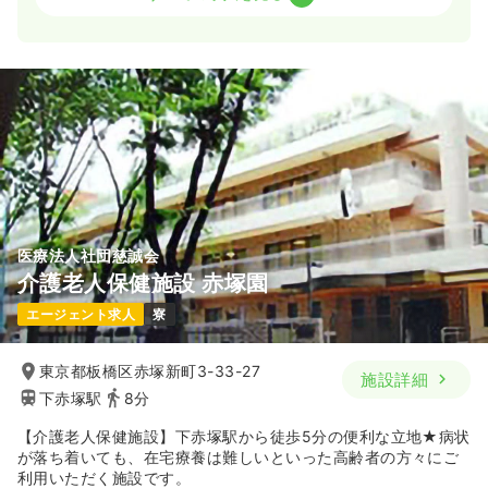
日勤のみ（常勤）
24.4
給与
万円
/月
賞与3.7ヶ月
※経験3年の例
時間
8:30～17:30
（休憩60分）
日曜休み
4週8休以上
担当業務未経験可
ブランク可
第二新卒可
月給25万円以上可
気になる
詳細を見る
医療法人社団慈誠会
介護老人保健施設 赤塚園
内視鏡
一般病院
正看護師
エージェント求人
寮
日勤のみ（常勤）
東京都板橋区赤塚新町3-33-27
施設詳細
24.4
給与
万円
/月
賞与3.7ヶ月
下赤塚駅
8分
※経験3年の例
時間
8:30～17:30
（休憩60分）
【介護老人保健施設】下赤塚駅から徒歩5分の便利な立地★病状
日祝休み
4週8休以上
担当業務未経験可
ブランク可
が落ち着いても、在宅療養は難しいといった高齢者の方々にご
第二新卒可
月給25万円以上可
利用いただく施設です。