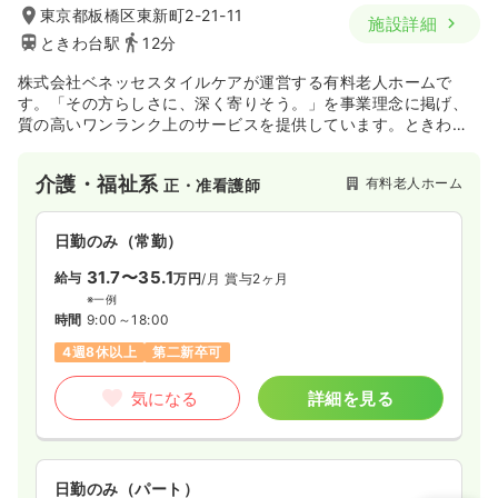
東京都板橋区東新町2-21-11
施設詳細
ときわ台駅
12分
株式会社ベネッセスタイルケアが運営する有料老人ホームで
す。「その方らしさに、深く寄りそう。」を事業理念に掲げ、
質の高いワンランク上のサービスを提供しています。ときわ台
駅最寄りで通勤しやすい立地です。
介護・福祉系
有料老人ホーム
正・准看護師
日勤のみ（常勤）
31.7〜35.1
給与
万円
/月
賞与2ヶ月
※一例
時間
9:00～18:00
4週8休以上
第二新卒可
気になる
詳細を見る
日勤のみ（パート）