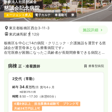
医療法人社団慈誠会
慈誠会記念病院
エージェント求人
電子カルテ
車通勤可
寮
東京都板橋区西台3-11-3
施設詳細
東武練馬駅
12分
板橋区を中心に14の病院・クリニック・介護施設を運営する慈
誠会が運営母体となる療養病院です♪
在宅医療が困難になったご高齢者が長期間療養できる病院と介
護医療院の2つの機能があります。
特色として、良質な透析治療の提供と歯科・口腔ケアに力を入
病棟
療養型病院
正・准看護師
れております
2交代（常勤）
34.6
給与
万円
/月
賞与4ヶ月
※経験3年の例
時間
8:50～17:30
（休憩60分）
4週8休以上
担当業務未経験可
ブランク可
月給38万円以上可