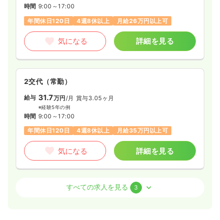
時間
9:00～17:00
ブランク可
第二新卒可
月給27万円以上可
年間休日120日
4週8休以上
月給26万円以上可
気になる
詳細を見る
気になる
詳細を見る
一時募集休止
2交代（常勤）
2交代（常勤）
28.4〜43.5
給与
万円
/月
賞与2回
31.7
※一例
給与
万円
/月
賞与3.05ヶ月
時間
8:30～17:30
※経験5年の例
時間
9:00～17:00
ブランク可
第二新卒可
月給40万円以上可
年間休日120日
4週8休以上
月給35万円以上可
気になる
詳細を見る
気になる
詳細を見る
オペ室(手術室)
精神科病院
正・准看護師
すべての求人を見る
3
一時募集休止
日勤のみ（常勤）