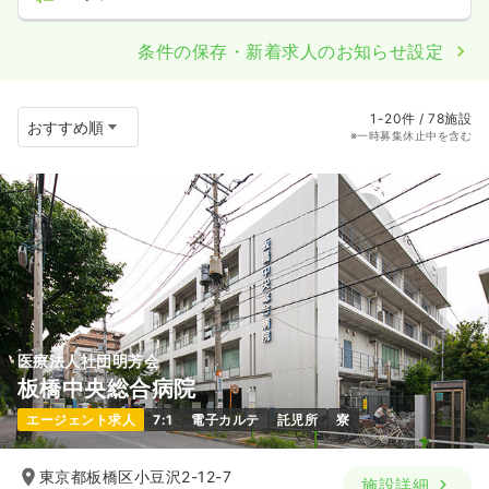
条件の保存・新着求人のお知らせ設定
1-20件 / 78施設
※一時募集休止中を含む
医療法人社団明芳会
板橋中央総合病院
エージェント求人
7:1
電子カルテ
託児所
寮
東京都板橋区小豆沢2-12-7
施設詳細