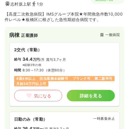
志村坂上駅
1分
【高度二次救急病院】IMSグループ本院★年間救急件数10,000
件レベル★板橋区に根ざした急性期総合病院です。
病棟
一般病院
正看護師
2交代（常勤）
34.4
給与
万円
/月
賞与3.7ヶ月
※経験3年の例
時間
8:30～17:30
（休憩60分）
4週8休以上
担当業務未経験可
ブランク可
第二新卒可
月給36万円以上可
気になる
詳細を見る
一時募集休止
日勤のみ（常勤）
26.4
給与
万円〜
/月
賞与3.7ヶ月