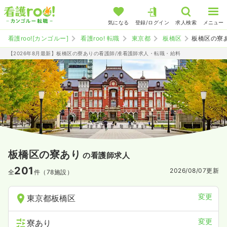
気になる
登録/ログイン
求人検索
メニュー
看護roo![カンゴルー]
看護roo! 転職
東京都
板橋区
板橋区の寮
【2026年8月最新】板橋区の寮ありの看護師/准看護師求人・転職・給料
板橋区の寮あり
の看護師求人
201
2026/08/07
更新
全
件（78施設）
変更
東京都板橋区
変更
寮あり