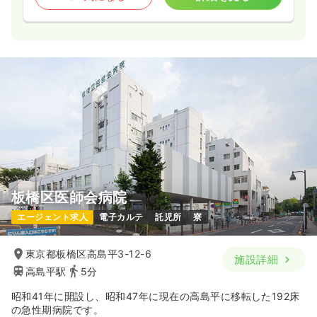
時間
16:30～9:00
4週8休以上
担当業務未経験可
ブランク可
第二新卒可
月給40万円以上可
気になる
詳細を見る
オペ室(手術室)
一般病院
正看護師
2交代（常勤）
32.8
給与
万円
/月
賞与3.7ヶ月
※経験3年の例
板橋区医師会病院
時間
8:30～17:30
（休憩60分）
エージェント求人
電子カルテ
託児所
寮
4週8休以上
オンコールあり
担当業務未経験可
ブランク可
第二新卒可
月給35万円以上可
東京都板橋区高島平3-12-6
施設詳細
気になる
詳細を見る
高島平駅
5分
昭和41年に開設し、昭和47年に現在の高島平に移転した192床
の急性期病院です。