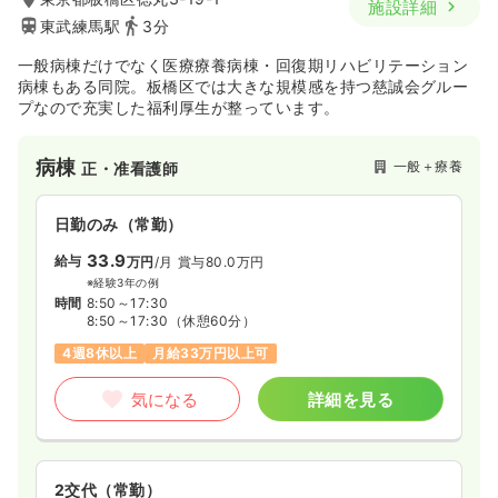
施設詳細
東武練馬駅
3分
一般病棟だけでなく医療療養病棟・回復期リハビリテーション
病棟もある同院。板橋区では大きな規模感を持つ慈誠会グルー
プなので充実した福利厚生が整っています。
病棟
一般＋療養
正・准看護師
日勤のみ（常勤）
33.9
給与
万円
/月
賞与80.0万円
※経験3年の例
時間
8:50～17:30
8:50～17:30
（休憩60分）
4週8休以上
月給33万円以上可
気になる
詳細を見る
2交代（常勤）