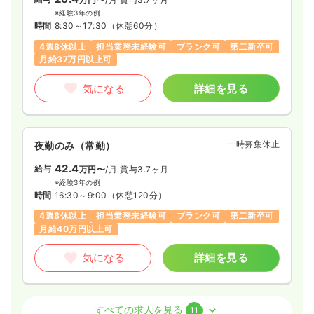
※経験3年の例
時間
8:30～17:30
（休憩60分）
4週8休以上
担当業務未経験可
ブランク可
第二新卒可
月給37万円以上可
気になる
詳細を見る
一時募集休止
夜勤のみ（常勤）
42.4
給与
万円〜
/月
賞与3.7ヶ月
※経験3年の例
時間
16:30～9:00
（休憩120分）
4週8休以上
担当業務未経験可
ブランク可
第二新卒可
月給40万円以上可
気になる
詳細を見る
透析
一般病院
正看護師
すべての求人を見る
11