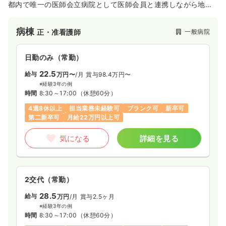
都内で唯一の医師会立病院として医師会員と連携しながら地域
一時募集休止
日勤のみ（常勤）
に密着した医療を提供しています。
26.4
医師会立病院・厚生労働省指定臨床研修病院であるので、看護
給与
万円〜
/月
賞与3.7ヶ月
病棟
一般病院
正・准看護師
師の教育制度も充実しており、院外研修にも積極的に参加でき
※経験3年の例
ます。
時間
8:30～17:30
日勤のみ（常勤）
4週8休以上
オンコールあり
担当業務未経験可
ブランク可
第二新卒可
月給28万円以上可
22.5
給与
万円〜
/月
賞与98.4万円〜
※経験3年の例
気になる
詳細を見る
時間
8:30～17:00
（休憩60分）
4週8休以上
担当業務未経験可
ブランク可
新卒可
第二新卒可
月給22万円以上可
救急外来
一般病院
正看護師
気になる
詳細を見る
2交代（常勤）
33.9
給与
万円
/月
賞与78.8万円
※経験3年の例
2交代（常勤）
時間
8:30～17:30
（休憩60分）
28.5
給与
万円
/月
賞与2.5ヶ月
4週8休以上
担当業務未経験可
ブランク可
第二新卒可
※経験3年の例
月給36万円以上可
時間
8:30～17:00
（休憩60分）