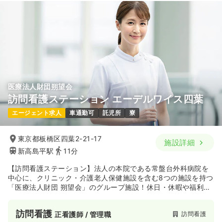
23.6
給与
万円
/月
賞与3.2ヶ月
※経験4年の例
時間
9:00～17:00
土日祝休み
年間休日120日
月給23万円以上可
気になる
詳細を見る
医療法人財団朔望会
内視鏡
精神科病院
正・准看護師
訪問看護ステーション エーデルワイス四葉
エージェント求人
車通勤可
託児所
寮
一時募集休止
日勤のみ（常勤）
23.6
給与
万円
/月
賞与3.2ヶ月
東京都板橋区四葉2-21-17
施設詳細
※経験4年の例
新高島平駅
11分
時間
7:30～15:30
土日祝休み
年間休日120日
月給23万円以上可
【訪問看護ステーション】法人の本院である常盤台外科病院を
中心に、クリニック・介護老人保健施設を含む8つの施設を持つ
「医療法人財団 朔望会」のグループ施設！休日・休暇や福利厚
気になる
詳細を見る
生はしっかりと整っていますので安心して就業できます☆
訪問看護
訪問看護
正看護師 / 管理職
介護・福祉系
精神科病院