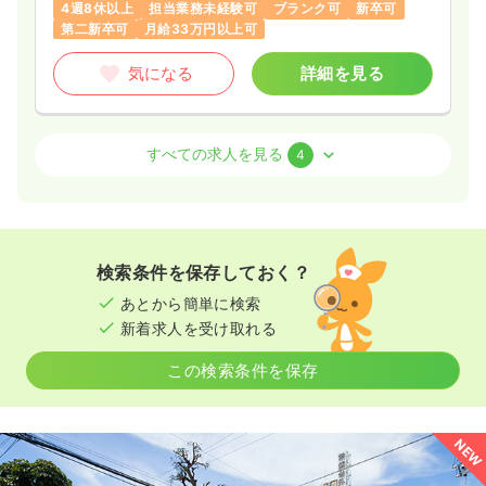
気になる
詳細を見る
4週8休以上
担当業務未経験可
ブランク可
新卒可
第二新卒可
月給33万円以上可
気になる
詳細を見る
病棟
一般病院
助産師
一時募集休止
2交代（常勤）
病棟
一般病院
助産師
すべての求人を見る
4
30.9
給与
万円
/月
賞与79.1万円
※一例
一時募集休止
2交代（常勤）
時間
8:30～17:30
30.3
給与
万円
/月
賞与5ヶ月
4週8休以上
月給30万円以上可
※経験2年の例
検索条件を保存しておく？
時間
8:30～17:00
気になる
詳細を見る
あとから簡単に検索
4週8休以上
ブランク可
月給30万円以上可
新着求人を受け取れる
気になる
詳細を見る
病棟
一般病院
認定看護師
この検索条件を保存
一時募集休止
2交代（常勤）
外来
一般病院
正看護師
NEW
32.7
給与
万円
/月
賞与83.4万円
※経験7年の例
一時募集休止
日勤のみ（常勤）