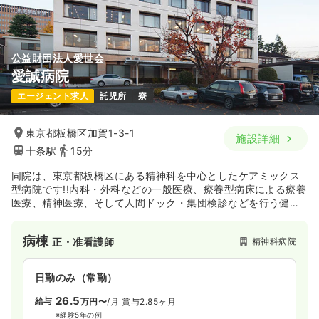
気になる
詳細を見る
気になる
詳細を見る
公益財団法人愛世会
愛誠病院
一時募集休止
日勤のみ（常勤）
エージェント求人
託児所
寮
27.0
給与
万円
/月
賞与89.2万円
※一例
時間
8:30～17:30
東京都板橋区加賀1-3-1
施設詳細
ブランク可
月給27万円以上可
十条駅
15分
同院は、東京都板橋区にある精神科を中心としたケアミックス
気になる
詳細を見る
型病院です!!内科・外科などの一般医療、療養型病床による療養
医療、精神医療、そして人間ドック・集団検診などを行う健康
管理医療を提供しています★
介護・福祉系
特別養護老人ホーム
正・准看護師
病棟
精神科病院
正・准看護師
一時募集休止
日勤のみ（常勤）
日勤のみ（常勤）
27.0
給与
万円
/月
賞与89.2万円
26.5
※一例
給与
万円〜
/月
賞与2.85ヶ月
時間
8:30～17:30
※経験5年の例