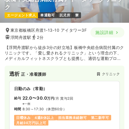
ク
病棟
一般病院
正看護師 / 管理職
エージェント求人
車通勤可
託児所
寮
一時募集休止
日勤のみ（常勤）
東京都板橋区舟渡1-13-10 アイタワー3F
施設詳細
600
浮間舟渡駅
2分
給与
万円〜
/年
※一例
【浮間舟渡駅から徒歩3分の好立地】板橋中央総合病院付属のク
時間
8:30～17:00
リニックです。「愛し愛されるクリニック」という理念の下、
年間休日124日
4週8休以上
年収600万円以上可
メディカルフィットネスクラブとも提携し、適切な運動プログ
ラムにより、1人1人に合った適切な医療を行っています。
気になる
詳細を見る
透析
クリニック
正・准看護師
日勤のみ（常勤）
22.0〜30.0
給与
万円
/月
賞与2回
※一例
時間
8:30～17:30
（休憩60分）
日曜休み
4週8休以上
担当業務未経験可
第二新卒可
月給30万円以上可