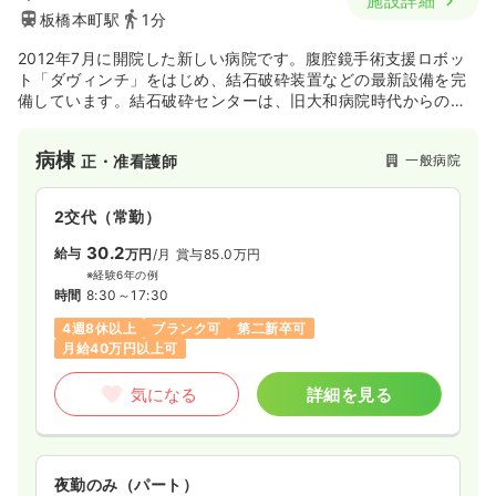
施設詳細
ブランク可
時給2,000円以上可
板橋本町駅
1分
気になる
詳細を見る
2012年7月に開院した新しい病院です。腹腔鏡手術支援ロボッ
ト「ダヴィンチ」をはじめ、結石破砕装置などの最新設備を完
備しています。結石破砕センターは、旧大和病院時代からの累
計で約30,000例の治療経験があります。女性専用病棟・外来を
設置するなど、女性のプライバシーに最大限配慮しています。
病棟
一般病院
正・准看護師
2交代（常勤）
30.2
給与
万円
/月
賞与85.0万円
※経験6年の例
時間
8:30～17:30
4週8休以上
ブランク可
第二新卒可
月給40万円以上可
気になる
詳細を見る
夜勤のみ（パート）