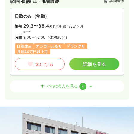
訪問看護
訪問看護
正・准看護師
一時募集休止
日勤のみ（常勤）
日勤のみ（常勤）
32.2
給与
万円
/月
賞与3.7ヶ月
29.3〜38.4
※経験5年の例
給与
万円
/月
賞与3.7ヶ月
時間
8:30～17:30
（休憩60分）
※一例
時間
9:00～18:00
（休憩60分）
日祝休み
4週8休以上
オンコールあり
担当業務未経験可
ブランク可
第二新卒可
日祝休み
オンコールあり
ブランク可
月給37万円以上可
月給40万円以上可
気になる
詳細を見る
気になる
詳細を見る
透析
一般病院
正・准看護師
介護・福祉系
介護老人保健施設
正看護師
すべての求人を見る
4
一時募集休止
日勤のみ（常勤）
2交代（常勤）
24.5
給与
万円
/月
賞与3.7ヶ月
31.8
給与
万円
/月
賞与88.0万円
※経験2年の例
※経験12年の例
時間
8:00～17:00
時間
8:30～17:30
4週8休以上
ブランク可
月給24万円以上可
ブランク可
月給40万円以上可