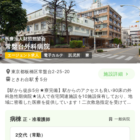
時間
8:30～17:30
21.6
給与
万円
/月
賞与4.2ヶ月
4週8休以上
月給32万円以上可
※一例
時間
8:30～17:00
気になる
詳細を見る
4週8休以上
月給21万円以上可
医療法人財団朔望会
気になる
詳細を見る
外来
常盤台外科病院
一般病院
正看護師
エージェント求人
電子カルテ
託児所
寮
一時募集休止
日勤のみ（常勤）
オペ室(手術室)
一般病院
正看護師
23.2
東京都板橋区常盤台2-25-20
給与
万円
/月
賞与3.7ヶ月
施設詳細
※経験5年の例
ときわ台駅
5分
一時募集休止
日勤のみ（常勤）
時間
8:30～17:30
【駅から徒歩5分★寮完備】駅からのアクセスも良い90床の外
23.9
給与
万円
/月
賞与2回
4週8休以上
担当業務未経験可
ブランク可
第二新卒可
科急性期病院★法人で在宅関連施設を10施設保有しており、地
※経験3年の例
月給23万円以上可
域に密着した医療を提供しています！二次救急指定を受けてい
時間
8:30～17:00
る準総合病院で奨学金支援制度・最新の設備も整っており、キ
気になる
詳細を見る
土日休み
オンコールあり
ブランク可
ャリアアップもできる職場です。
月給25万円以上可
病棟
一般病院
正・准看護師
気になる
詳細を見る
外来
一般病院
助産師
2交代（常勤）