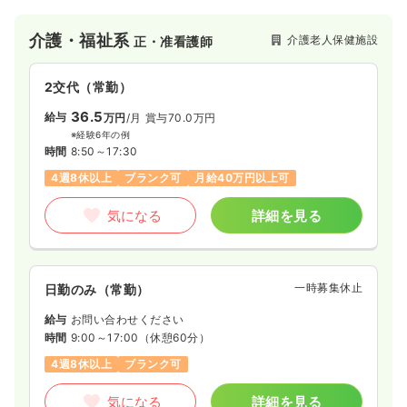
気になる
詳細を見る
介護・福祉系
介護老人保健施設
正・准看護師
ICU系
2交代（常勤）
一般病院
正看護師
36.5
給与
万円
/月
賞与70.0万円
2交代（常勤）
※経験6年の例
時間
8:50～17:30
34.4
給与
万円
/月
賞与3.7ヶ月
4週8休以上
ブランク可
月給40万円以上可
※経験3年の例
時間
8:30～17:30
（休憩60分）
気になる
詳細を見る
4週8休以上
担当業務未経験可
ブランク可
第二新卒可
月給36万円以上可
気になる
詳細を見る
一時募集休止
日勤のみ（常勤）
給与
お問い合わせください
時間
9:00～17:00
（休憩60分）
一時募集休止
夜勤のみ（常勤）
4週8休以上
ブランク可
42.4
給与
万円〜
/月
賞与3.7ヶ月
気になる
詳細を見る
※経験3年の例