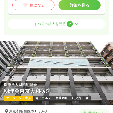
気になる
詳細を見る
外来
クリニック
正看護師
すべての求人を見る
2
一時募集休止
日勤のみ（常勤）
26.0
給与
万円〜
/月
賞与2回
※一例
時間
8:30～17:30
4週8休以上
ブランク可
月給26万円以上可
気になる
詳細を見る
医療法人財団明理会
明理会東京大和病院
一時募集休止
日勤のみ（パート）
エージェント求人
電子カルテ
車通勤可
託児所
寮
1,500〜2,000
給与
時給
円
時間
8:30～17:30
東京都板橋区本町36-3