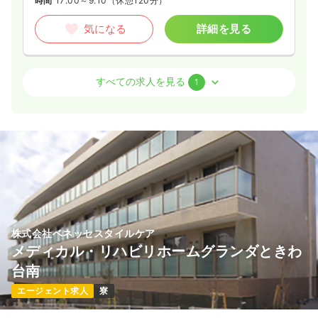
時間
17:00～9:10
（休憩120分）
気になる
詳細を見る
その他
一般＋療養
正看護師
すべての求人を見る
1
一時募集休止
日勤のみ（常勤）
27.8〜29.1
給与
万円
/月
賞与80.0万円
※一例
時間
8:50～17:30
（休憩60分）
日祝休み
月給29万円以上可
気になる
詳細を見る
株式会社ベネッセスタイルケア
メディカル・リハビリホームグランダときわ
台南
エージェント求人
寮