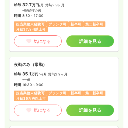
32.7
給与
万円
/月
賞与2.9ヶ月
一時募集休止
日勤のみ（常勤）
その他
※経験5年の例
一般病院
正看護師
時間
8:30～17:00
22.8
給与
万円〜
/月
賞与2回
※一例
担当業務未経験可
ブランク可
新卒可
第二新卒可
一時募集休止
日勤のみ（常勤）
時間
8:30～17:30
月給37万円以上可
26.5
給与
万円〜
/月
賞与2回
日祝休み
4週8休以上
担当業務未経験可
ブランク可
気になる
詳細を見る
※一例
第二新卒可
月給22万円以上可
時間
8:30～17:00
（休憩60分）
気になる
詳細を見る
4週8休以上
担当業務未経験可
ブランク可
第二新卒可
月給26万円以上可
夜勤のみ（常勤）
気になる
詳細を見る
35.1
給与
万円〜
/月
賞与2.9ヶ月
※一例
時間
16:30～9:00
担当業務未経験可
ブランク可
新卒可
第二新卒可
月給35万円以上可
気になる
詳細を見る