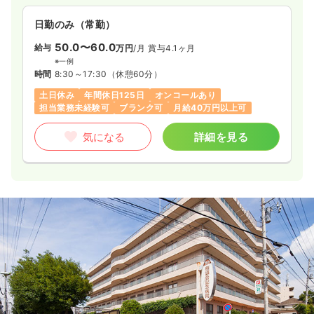
正看護師
日勤のみ（常勤）
一時募集休止
日勤のみ（常勤）
50.0〜60.0
給与
万円
/月
賞与4.1ヶ月
24.1
給与
万円〜
/月
賞与2.8ヶ月
※一例
※経験4年の例
時間
8:30～17:30
（休憩60分）
時間
9:00～17:00
土日休み
年間休日125日
オンコールあり
土日祝休み
年間休日120日
月給24万円以上可
担当業務未経験可
ブランク可
月給40万円以上可
気になる
詳細を見る
気になる
詳細を見る