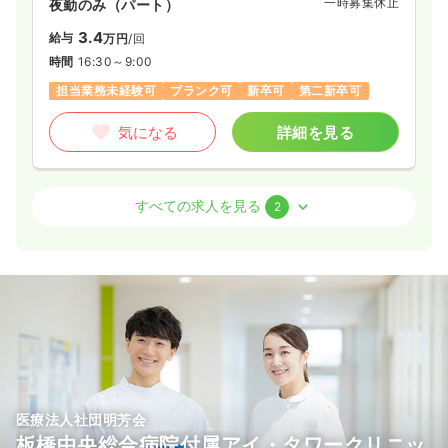
一時募集休止
夜勤のみ（パート）
3.4
給与
万円
/回
時間
16:30～9:00
担当業務未経験可
ブランク可
新卒可
第二新卒可
気になる
詳細を見る
オペ室(手術室)
一般病院
正・准看護師
すべての求人を見る
2
日勤のみ（常勤）
26.0
給与
万円〜
/月
賞与2回
※経験5年の例
時間
8:30～17:00
8:30～17:00
日祝休み
4週8休以上
担当業務未経験可
ブランク可
第二新卒可
月給27万円以上可
医療法人社団明芳会
気になる
詳細を見る
板橋中央総合病院付属アイ・タワークリニッ