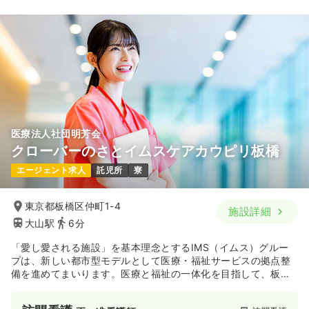
24.6
給与
万円〜
/月
賞与3.7ヶ月
※経験7年の例
時間
8:30～17:30
（休憩60分）
4週8休以上
ブランク可
月給24万円以上可
気になる
詳細を見る
医療法人社団明芳会
クローバーのさとイムスケアカウピリ板橋
一時募集休止
2交代（常勤）
エージェント求人
託児所
寮
24.6
給与
万円〜
/月
賞与3.7ヶ月
※経験7年の例
時間
8:30～17:00
東京都板橋区仲町1-4
施設詳細
4週8休以上
ブランク可
月給24万円以上可
大山駅
6分
「愛し愛される施設」を基本理念とするIMS（イムス）グルー
気になる
詳細を見る
プは、新しい都市型モデルとして医療・福祉サービスの拠点整
備を進めてまいります。医療と福祉の一体化を目指して、板橋
区仲町に大規模複合型介護施設「クローバーのさと」が平成26
オペ室(手術室)
一般病院
正看護師
年秋に誕生しました。