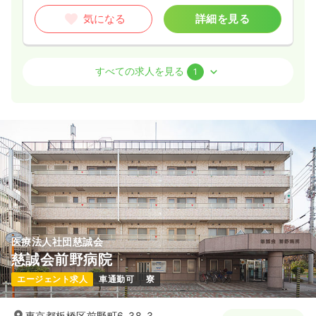
気になる
詳細を見る
透析
療養型病院
正・准看護師
すべての求人を見る
1
一時募集休止
日勤のみ（常勤）
31.9
給与
万円
/月
賞与63.8万円
※一例
時間
8:50～17:30
（休憩55分）
日曜休み
ブランク可
月給31万円以上可
気になる
詳細を見る
医療法人社団慈誠会
慈誠会前野病院
エージェント求人
車通勤可
寮
東京都板橋区前野町6-38-3