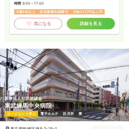
時間
9:00～17:00
4週8休以上
担当業務未経験可
月給33万円以上可
気になる
詳細を見る
医療法人社団慈誠会
東武練馬中央病院
エージェント求人
電子カルテ
託児所
寮
東京都板橋区徳丸3-19-1