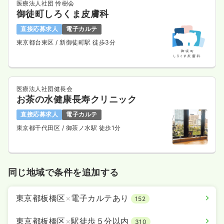
医療法人社団 怜樹会
御徒町しろくま皮膚科
直接応募求人
電子カルテ
東京都台東区
/ 新御徒町駅 徒歩3分
医療法人社団健長会
お茶の水健康長寿クリニック
直接応募求人
電子カルテ
東京都千代田区
/ 御茶ノ水駅 徒歩1分
同じ地域で条件を追加する
東京都板橋区
×
電子カルテあり
152
東京都板橋区
×
駅徒歩５分以内
310