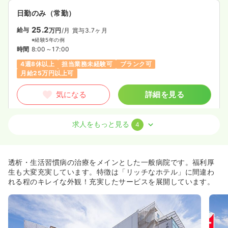
日勤のみ（常勤）
25.2
給与
万円
/月
賞与3.7ヶ月
※経験5年の例
時間
8:00～17:00
4週8休以上
担当業務未経験可
ブランク可
月給25万円以上可
気になる
詳細を見る
求人をもっと見る
4
オペ室(手術室)
一般病院
正・准看護師
一時募集休止
日勤のみ（常勤）
透析・生活習慣病の治療をメインとした一般病院です。福利厚
25.2
給与
万円
/月
賞与2回
生も大変充実しています。特徴は「リッチなホテル」に間違わ
※経験5年の例
れる程のキレイな外観！充実したサービスを展開しています。
時間
8:30～17:30
日祝休み
4週8休以上
月給25万円以上可
気になる
詳細を見る