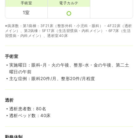
手術室
電子カルテ
1室
※病床数：第1病棟：3F21床（整形外科・小児科・眼科）・4F22床（透析
メイン）、第2病棟：5F17床（生活習慣病・内科メイン）・6F7床（生活
習慣病・内科メイン）、透析室40床
手術室
実施曜日：眼科-月・火の午後、整形-水・金の午後、第二土
曜日の午前
主な症例：眼科20件/月、整形20件/月程度
透析
透析患者数：80名
透析ベッド数：40床
勤務体制