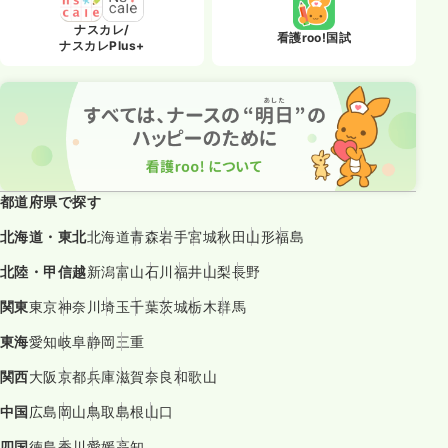
ナスカレ/
看護roo!国試
ナスカレPlus+
都道府県で探す
北海道・東北
北海道
青森
岩手
宮城
秋田
山形
福島
北陸・甲信越
新潟
富山
石川
福井
山梨
長野
関東
東京
神奈川
埼玉
千葉
茨城
栃木
群馬
東海
愛知
岐阜
静岡
三重
関西
大阪
京都
兵庫
滋賀
奈良
和歌山
中国
広島
岡山
鳥取
島根
山口
四国
徳島
香川
愛媛
高知