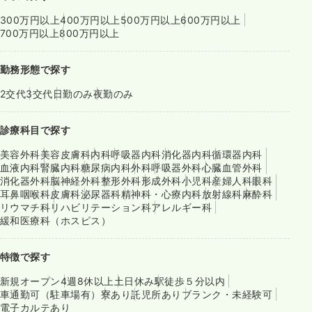
300万円以上
400万円以上
500万円以上
600万円以上
700万円以上
800万円以上
勤務形態で探す
2交代
3交代
日勤のみ
夜勤のみ
診療科目で探す
美容外科
美容皮膚科
内科
呼吸器内科
消化器内科
循環器内科
血液内科
腎臓内科
糖尿病内科
外科
呼吸器外科
心臓血管外科
消化器外科
脳神経外科
整形外科
形成外科
小児科
産婦人科
眼科
耳鼻咽喉科
皮膚科
泌尿器科
精神科・心療内科
放射線科
麻酔科
リウマチ科
リハビリテーション科
アレルギー科
緩和医療科（ホスピス）
特徴で探す
新規オープン
4週8休以上
土日休み
駅徒歩５分以内
車通勤可（駐車場有）
寮あり
託児所あり
ブランク・未経験可
電子カルテあり