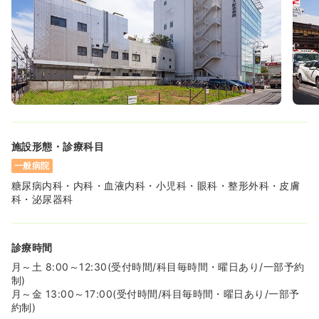
一時募集休止
2交代（常勤）
30.5
給与
万円〜
/月
賞与2回
※一例
時間
8:30～17:30
（休憩60分）
日祝休み
4週8休以上
月給30万円以上可
施設形態・診療科目
気になる
詳細を見る
一般病院
糖尿病内科・内科・血液内科・小児科・眼科・整形外科・皮膚
科・泌尿器科
一時募集休止
日勤のみ（パート）
1,250
給与
時給
円〜
診療時間
時間
8:30～17:30
月～土 8:00～12:30(受付時間/科目毎時間・曜日あり/一部予約
日祝休み
時給1,200円以上可
制)
月～金 13:00～17:00(受付時間/科目毎時間・曜日あり/一部予
気になる
詳細を見る
約制)