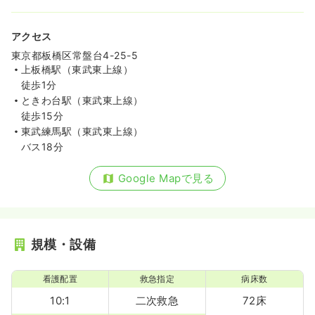
透析
一般病院
正看護師
アクセス
東京都板橋区常盤台4-25-5
一時募集休止
日勤のみ（常勤）
上板橋駅（東武東上線）
徒歩1分
27.2
給与
万円
/月
賞与2回
ときわ台駅（東武東上線）
※経験5年の例
徒歩15分
時間
8:30～17:30
東武練馬駅（東武東上線）
4週8休以上
担当業務未経験可
ブランク可
バス18分
月給29万円以上可
気になる
詳細を見る
Google Mapで見る
規模・設備
看護配置
救急指定
病床数
10:1
二次救急
72床