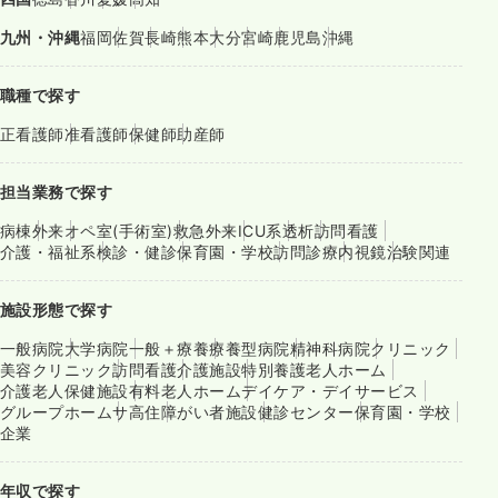
九州・沖縄
福岡
佐賀
長崎
熊本
大分
宮崎
鹿児島
沖縄
職種で探す
正看護師
准看護師
保健師
助産師
担当業務で探す
病棟
外来
オペ室(手術室)
救急外来
ICU系
透析
訪問看護
介護・福祉系
検診・健診
保育園・学校
訪問診療
内視鏡
治験関連
施設形態で探す
一般病院
大学病院
一般＋療養
療養型病院
精神科病院
クリニック
美容クリニック
訪問看護
介護施設
特別養護老人ホーム
介護老人保健施設
有料老人ホーム
デイケア・デイサービス
グループホーム
サ高住
障がい者施設
健診センター
保育園・学校
企業
年収で探す