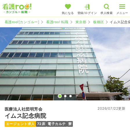
気になる
登録/ログイン
求人検索
メニュー
看護roo![カンゴルー]
看護roo! 転職
東京都
板橋区
イムス記念
2026/07/22更新
医療法人社団明芳会
イムス記念病院
エージェント求人
72床
電子カルテ
寮