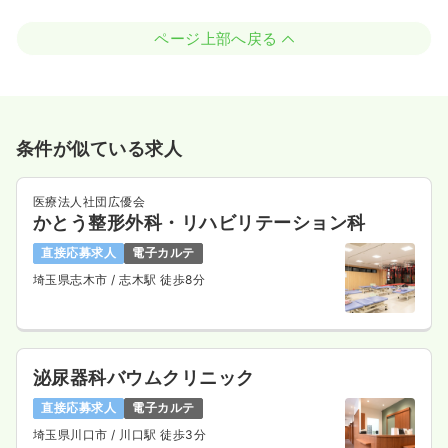
ページ上部へ戻る
条件が似ている求人
医療法人社団広優会
かとう整形外科・リハビリテーション科
直接応募求人
電子カルテ
埼玉県志木市
/ 志木駅 徒歩8分
泌尿器科バウムクリニック
直接応募求人
電子カルテ
埼玉県川口市
/ 川口駅 徒歩3分