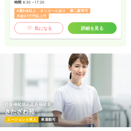
時間
8:30～17:30
4週8休以上
オンコールあり
第二新卒可
月給37万円以上可
気になる
詳細を見る
社会福祉法人正吉福祉会
きたざわ苑
エージェント求人
車通勤可