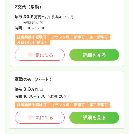
2交代（常勤）
30.5
給与
万円〜
/月
賞与4.15ヶ月
※経験5年の例
時間
9:00～17:30
担当業務未経験可
ブランク可
新卒可
第二新卒可
月給34万円以上可
気になる
詳細を見る
夜勤のみ（パート）
3.3
給与
万円
/回
時間
16:30～9:30
（休憩120分）
担当業務未経験可
ブランク可
新卒可
第二新卒可
気になる
詳細を見る