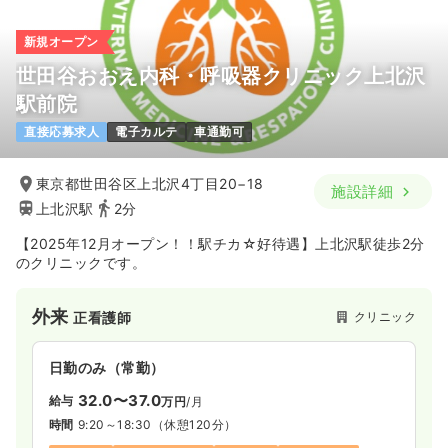
新規オープン
世田谷おおえ内科・呼吸器クリニック上北沢
駅前院
直接応募求人
電子カルテ
車通勤可
東京都世田谷区上北沢4丁目20−18
施設詳細
上北沢駅
2分
【2025年12月オープン！！駅チカ☆好待遇】上北沢駅徒歩2分
のクリニックです。
外来
クリニック
正看護師
日勤のみ（常勤）
32.0〜37.0
給与
万円
/月
時間
9:20～18:30
（休憩120分）