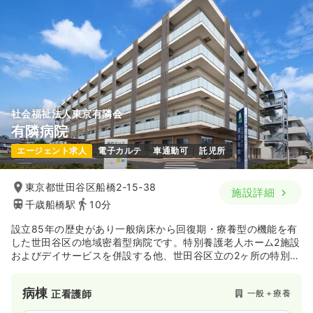
社会福祉法人東京有隣会
有隣病院
エージェント求人
電子カルテ
車通勤可
託児所
東京都世田谷区船橋2-15-38
施設詳細
千歳船橋駅
10分
設立85年の歴史があり一般病床から回復期・療養型の機能を有
した世田谷区の地域密着型病院です。特別養護老人ホーム2施設
およびデイサービスを併設する他、世田谷区立の2ヶ所の特別養
護老人ホームの提携病院になっており、在宅復帰支援に注力し
て世田谷区の高齢者医療を支えています。
病棟
一般＋療養
正看護師