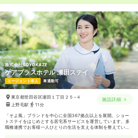
株式会社SOYOKAZE
ケアプラスホテル 瀬田ステイ
エージェント求人
車通勤可
東京都世田谷区瀬田１丁目２５−４
施設詳細
上野毛駅
11分
「そよ風」ブランドを中心に全国367拠点以上を展開。ショー
トステイをはじめとする居宅系サービスを運営しています。多
職種連携でお客様一人ひとりの生活を支える体制を整えていま
す。職種を超えて相談しやすい雰囲気があり、周囲と連携しな