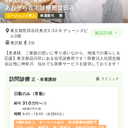
医療法人社団交鐘会
あおぞら在宅診療所世田谷
エージェント求人
車通勤可
寮
東京都世田谷区奥沢3-32-6 デューンズビ
施設詳細
ル3階
奥沢駅
2分
【患者様、ご家族の思いに寄り添いながら、地域での暮らしを
応援】東京都品川区にある在宅診療所です！医療法人社団交鐘
会は他に神奈川、仙台でも医療サービスを提供しております！
訪問診療
クリニック
正・准看護師
日勤のみ（常勤）
31.0
給与
万円〜
/月
※経験2年の例
時間
9:00～18:00
（休憩60分）
4週8休以上
オンコールあり
担当業務未経験可
ブランク可
新卒可
第二新卒可
月給37万円以上可