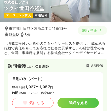
株式会社ツクイ
ツクイ世田谷経堂
エージェント求人
車通勤可
東京都世田谷区宮坂二丁目11番13号
施設詳細
経堂駅
8分
「地域に根付いた真心のこもったサービスを提供し、 誠意ある
行動で責任をもってお客様と社会に貢献する」の経営理念のも
と、全国に事業所を展開する株式会社ツクイのデイサービスで
す。
訪問看護
訪問看護
正・准看護師
日勤のみ（パート）
1,927〜1,957
給与
時給
円
時間
8:30～17:30
（休憩60分）
気になる
詳細を見る