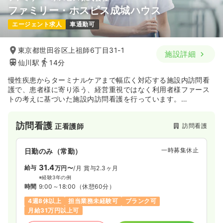
ファミリー・ホスピス成城ハウス
エージェント求人
車通勤可
東京都世田谷区上祖師6丁目31-1
施設詳細
仙川駅
14分
慢性疾患からターミナルケアまで幅広く対応する施設内訪問看
護で、患者様に寄り添う、経営重視ではなく利用者様ファース
トの考えに基づいた施設内訪問看護を行っています。
在宅看護に興味のある方、緩和ケアを学びたい方、一人ひとり
に寄り添った看護を実践されたいという方にお勧めです。
訪問看護
訪問看護
正看護師
一時募集休止
日勤のみ（常勤）
31.4
給与
万円〜
/月
賞与2.3ヶ月
※経験3年の例
時間
9:00～18:00
（休憩60分）
4週8休以上
担当業務未経験可
ブランク可
月給31万円以上可