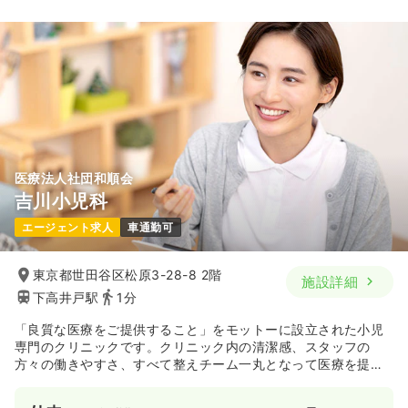
医療法人社団和順会
吉川小児科
エージェント求人
車通勤可
東京都世田谷区松原3-28-8 2階
施設詳細
下高井戸駅
1分
「良質な医療をご提供すること」をモットーに設立された小児
専門のクリニックです。クリニック内の清潔感、スタッフの
方々の働きやすさ、すべて整えチーム一丸となって医療を提供
し、患者さんの満足へとつなげています。
小児科ということもあり、院内の衛生管理には特に気配りをし