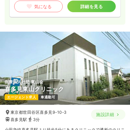
気になる
詳細を見る
医療法人社団 東山会
喜多見東山クリニック
エージェント求人
車通勤可
東京都世田谷区喜多見9-10-3
施設詳細
喜多見駅
3分
小田急線喜多見駅より徒歩5分にあるクリニックで透析のクリニ