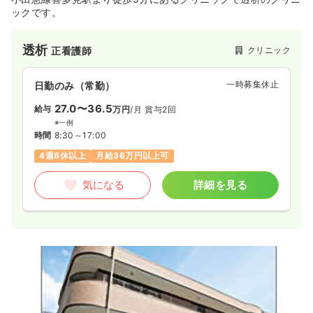
ックです。
透析
クリニック
正看護師
一時募集休止
日勤のみ（常勤）
27.0〜36.5
給与
万円
/月
賞与2回
※一例
時間
8:30～17:00
4週8休以上
月給36万円以上可
気になる
詳細を見る