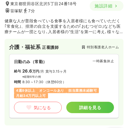
東京都世田谷区北沢5丁目24番18号
施設詳細
笹塚駅
7分
健康な人が普段食べている食事を入居者様にも食べていただく
｢常食化｣、排泄の自立を支援するための｢おむつゼロ｣などち医
療チームが一団となり､入居者様の“生活”を第一に考え､様々な
取り組みを行っている施設です。
介護・福祉系
特別養護老人ホーム
正看護師
一時募集休止
日勤のみ（常勤）
26.6
給与
万円
/月
賞与3.15ヶ月
※経験6年の例
時間
8:30～17:30
（休憩60分）
4週8休以上
オンコールあり
担当業務未経験可
月給34万円以上可
気になる
詳細を見る