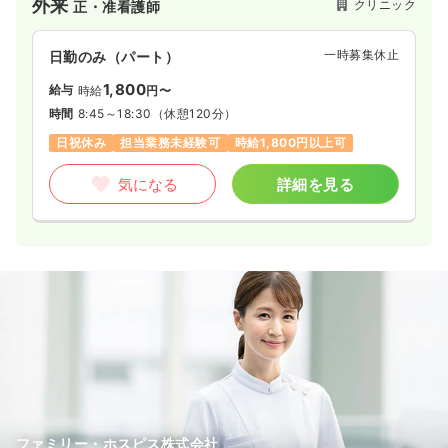
外来
クリニック
正・准看護師
ています。インフルエンザなど伝染疾患の患者さんには入り口
と待合室を別に設けているほか、大学病院の手術室クラスで導
入されるような空調設備を設置し、衛生管理を徹底していま
一時募集休止
日勤のみ（パート）
す。
1,800
給与
時給
円〜
時間
8:45～18:30
（休憩120分）
日祝休み
担当業務未経験可
時給1,800円以上可
気になる
詳細を見る
ファミリー・ホスピス株式会社