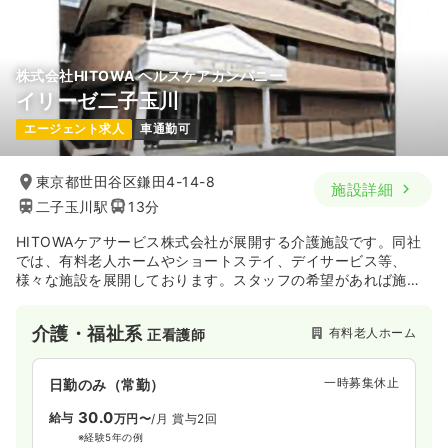
株式会社HITOWA ヘルスケアカンパニー
イリーゼ二子玉川
エージェント求人
車通勤可
東京都世田谷区鎌田4-14-8
施設詳細
二子玉川駅
13分
HITOWAケアサービス株式会社が展開する介護施設です。同社
では、有料老人ホームやショートステイ、デイサービス等、
様々な施設を展開しております。スタッフの希望があれば施設
間の異動も行いながら、今後も事業所を増やしていく計画で
す！
介護・福祉系
有料老人ホーム
正看護師
一時募集休止
日勤のみ（常勤）
30.0
給与
万円〜
/月
賞与2回
※経験5年の例