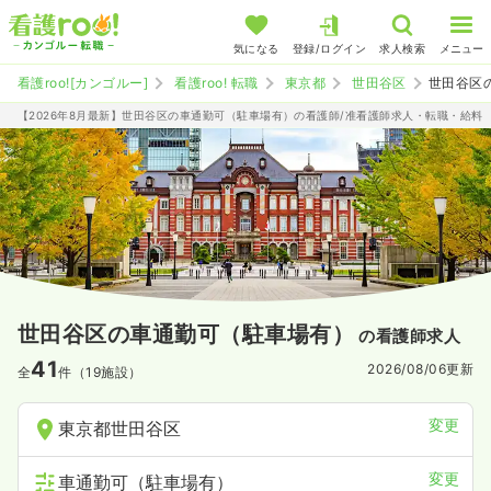
気になる
登録/ログイン
求人検索
メニュー
看護roo![カンゴルー]
看護roo! 転職
東京都
世田谷区
世田谷区
【2026年8月最新】世田谷区の車通勤可（駐車場有）の看護師/准看護師求人・転職・給料
世田谷区の車通勤可（駐車場有）
の看護師求人
41
2026/08/06
更新
全
件（19施設）
変更
東京都世田谷区
変更
車通勤可（駐車場有）