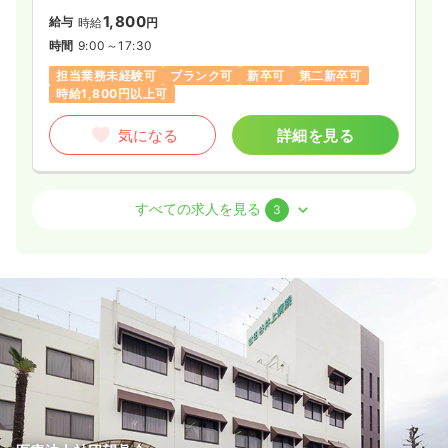
1,800
給与
時給
円
時間
9:00～17:30
担当業務未経験可
ブランク可
新卒可
第二新卒可
時給1,800円以上可
気になる
詳細を見る
病棟
一般＋療養
正看護師 / 管理職
すべての求人を見る
3
一時募集休止
日勤のみ（常勤）
600
給与
万円
/年
※一例
時間
9:00～17:30
（休憩60分）
年収600万円以上可
気になる
詳細を見る