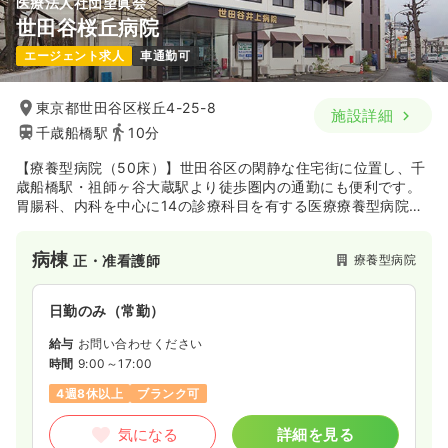
医療法人社団望眞会
外来
一般＋療養
正・准看護師
世田谷桜丘病院
エージェント求人
車通勤可
一時募集休止
日勤のみ（常勤）
給与
お問い合わせください
東京都世田谷区桜丘4-25-8
施設詳細
時間
8:30～17:00
（休憩60分）
千歳船橋駅
10分
日祝休み
担当業務未経験可
ブランク可
【療養型病院（50床）】世田谷区の閑静な住宅街に位置し、千
歳船橋駅・祖師ヶ谷大蔵駅より徒歩圏内の通勤にも便利です。
気になる
詳細を見る
胃腸科、内科を中心に14の診療科目を有する医療療養型病院で
す。入院患者様向けに人工透析も行っており、各患者様のニー
ズに合わせて診療を行う地域に密着した病院です。
病棟
療養型病院
正・准看護師
一時募集休止
日勤のみ（パート）
2,000
給与
時給
円
日勤のみ（常勤）
時間
8:30～17:00
（休憩60分）
給与
お問い合わせください
日祝休み
担当業務未経験可
ブランク可
時間
9:00～17:00
時給2,000円以上可
4週8休以上
ブランク可
気になる
詳細を見る
気になる
詳細を見る