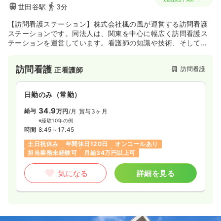
世田谷駅
3分
【訪問看護ステーション】株式会社楓の風が運営する訪問看護
ステーションです。同法人は、関東を中心に幅広く訪問看護ス
テーションを運営しています。看護師の知識や技術、そして経
験を生かし、ご利用者の幸せな暮らしを実現しています。
訪問看護
訪問看護
正看護師
日勤のみ（常勤）
34.9
給与
万円
/月
賞与3ヶ月
※経験10年の例
時間
8:45～17:45
土日祝休み
年間休日120日
オンコールあり
担当業務未経験可
月給34万円以上可
気になる
詳細を見る