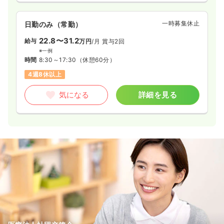
一時募集休止
日勤のみ（常勤）
22.8〜31.2
給与
万円
/月
賞与2回
※一例
時間
8:30～17:30
（休憩60分）
4週8休以上
気になる
詳細を見る