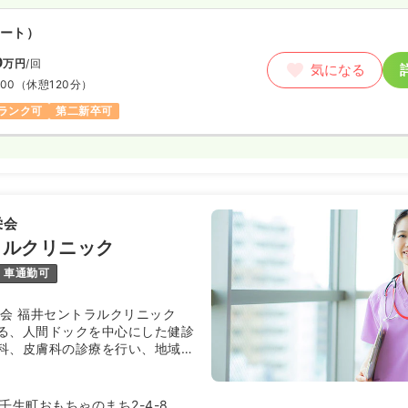
ート）
0
万円
/回
気になる
:00
（休憩120分）
ランク可
第二新卒可
栄会
ラルクリニック
車通勤可
栄会 福井セントラルクリニック
る、人間ドックを中心にした健診
科、皮膚科の診療を行い、地域全
進する事を目指しています。
壬生町おもちゃのまち2-4-8