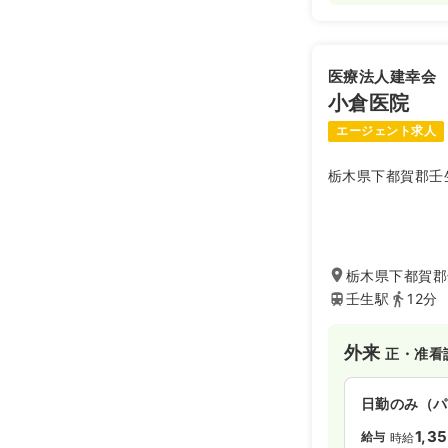
医療法人建幸会
小倉医院
エージェント求人
栃木県下都賀郡壬
栃木県下都賀郡
壬生駅
12分
外来
正・准看
日勤のみ（パ
1,3
給与
時給