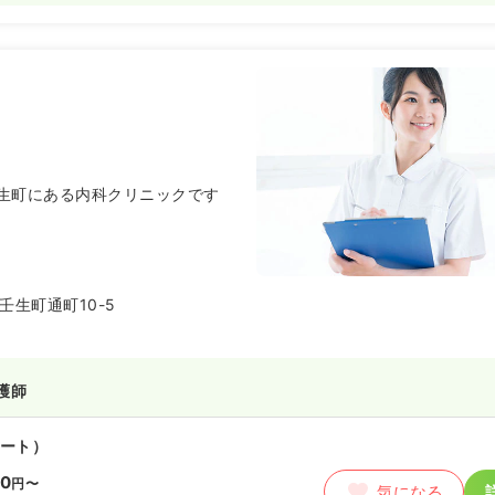
生町にある内科クリニックです
壬生町通町10-5
護師
ート）
50
円〜
気になる