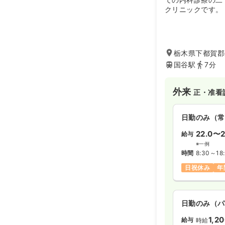
クリニックです。
栃木県下都賀郡壬
国谷駅
7分
外来
正・准看
日勤のみ（常
22.0〜2
給与
※一例
時間
8:30～18
日祝休み
年
日勤のみ（パ
1,2
給与
時給