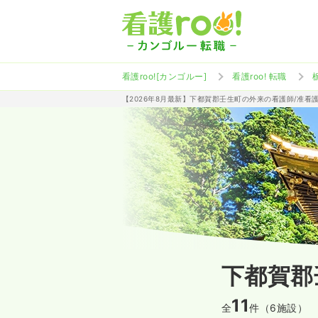
看護roo![カンゴルー]
看護roo! 転職
【2026年8月最新】下都賀郡壬生町の外来の看護師/准看
下都賀郡
11
全
件（6施設）