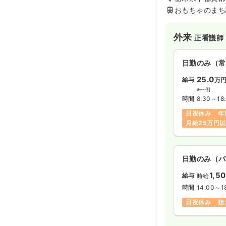
おもちゃのまち
外来
正看護師
日勤のみ（常
25.0
給与
万
※一例
時間
8:30～18
日祝休み
年
月給25万円
日勤のみ（パ
1,5
給与
時給
時間
14:00～1
日祝休み
担