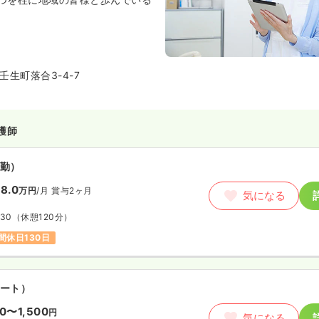
生町落合3-4-7
護師
勤）
8.0
万円
/月
賞与2ヶ月
気になる
:30
（休憩120分）
間休日130日
ート）
00〜1,500
円
気になる