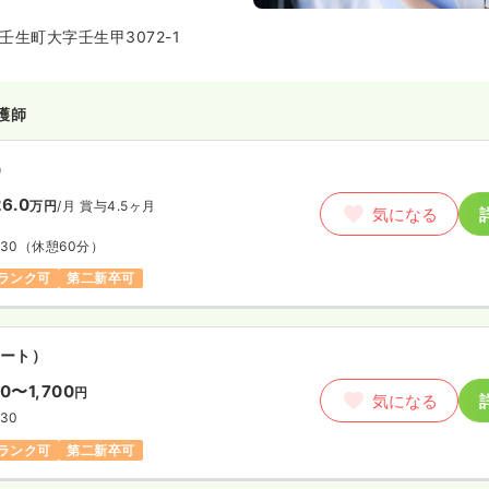
生町大字壬生甲3072-1
護師
）
6.0
万円
/月
賞与4.5ヶ月
気になる
:30
（休憩60分）
ランク可
第二新卒可
ート）
00〜1,700
円
気になる
:30
ランク可
第二新卒可