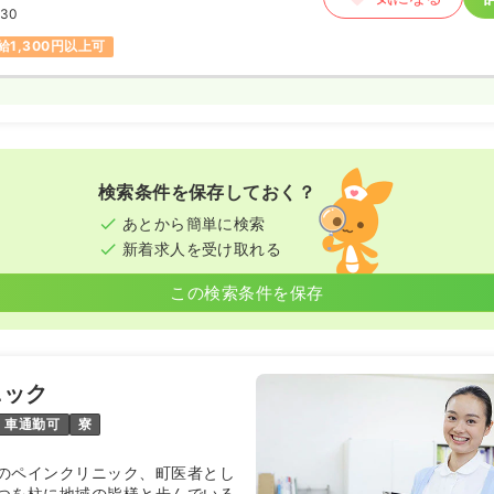
:30
給1,300円以上可
検索条件を保存しておく？
あとから簡単に検索
新着求人を受け取れる
この検索条件を保存
ニック
車通勤可
寮
のペインクリニック、町医者とし
つを柱に地域の皆様と歩んでいる