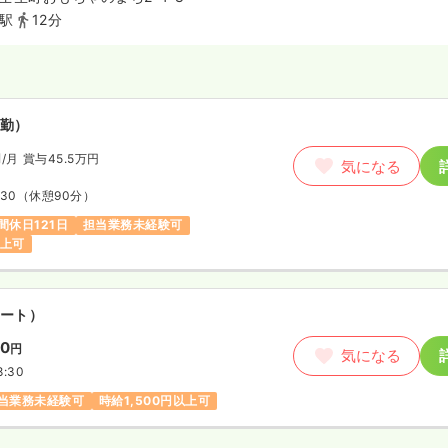
駅
12分
勤）
円
/月
賞与45.5万円
気になる
:30
（休憩90分）
間休日121日
担当業務未経験可
以上可
ート）
00
円
気になる
8:30
当業務未経験可
時給1,500円以上可