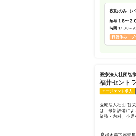
夜勤のみ（パ
1.8〜2.
給与
時間
17:00～9
日祝休み
ブ
医療法人社団智
福井セント
エージェント求人
医療法人社団 智
は、最新設備によ
業務・内科、小児
体の健康増進を推
栃木県下都賀郡