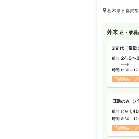
栃木県下都賀郡壬
外来
正・准看
2交代（常勤
24.0〜2
給与
※一例
時間
8:30～17
日祝休み
ブ
日勤のみ（パ
1,4
給与
時給
時間
8:30～12
日祝休み
ブ