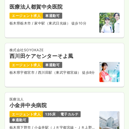
医療法人都賀中央医院
エージェント求人
車通勤可
栃木県栃木市
/ 家中駅（東武日光線） 徒歩10分
株式会社SOYOKAZE
西川田ケアセンターそよ風
エージェント求人
車通勤可
栃木県宇都宮市
/ 西川田駅（東武宇都宮線） 徒歩8分
医療法人
小金井中央病院
エージェント求人
135床
電子カルテ
車通勤可
栃木県下野市
/ 小金井駅（ＪＲ宇都宮線・ＪＲ上野東