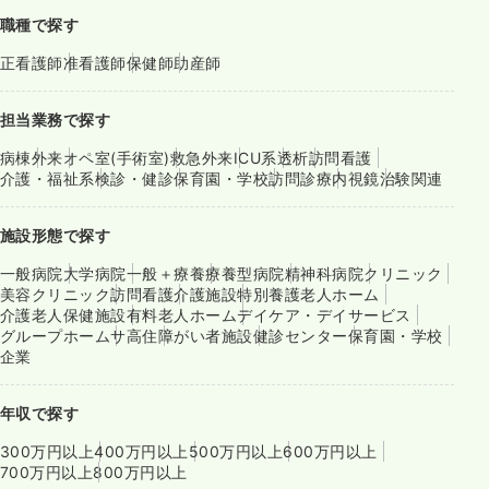
職種で探す
正看護師
准看護師
保健師
助産師
担当業務で探す
病棟
外来
オペ室(手術室)
救急外来
ICU系
透析
訪問看護
介護・福祉系
検診・健診
保育園・学校
訪問診療
内視鏡
治験関連
施設形態で探す
一般病院
大学病院
一般＋療養
療養型病院
精神科病院
クリニック
美容クリニック
訪問看護
介護施設
特別養護老人ホーム
介護老人保健施設
有料老人ホーム
デイケア・デイサービス
グループホーム
サ高住
障がい者施設
健診センター
保育園・学校
企業
年収で探す
300万円以上
400万円以上
500万円以上
600万円以上
700万円以上
800万円以上