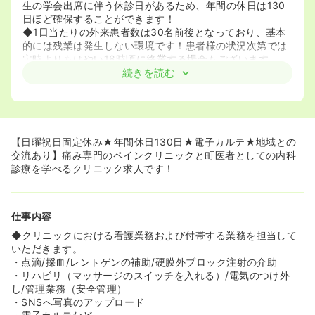
生の学会出席に伴う休診日があるため、年間の休日は130
日ほど確保することができます！
◆1日当たりの外来患者数は30名前後となっており、基本
的には残業は発生しない環境です！患者様の状況次第では
定時よりもはやい18時頃に終業する場合もございます。
◆賞与については基本給の2ヵ月分支給となります！ま
続きを読む
た、設定されている基本給が高いため、他のクリニックと
比べて給与も高くなります。
《地域に愛されるクリニックです！》
◆月に一度、お昼休みの時間を利用して「うさぎのお茶
【日曜祝日固定休み★年間休日130日★電子カルテ★地域との
会」という時間を作っております。地域住民の方々を無料
交流あり】痛み専門のペインクリニックと町医者としての内科
でお招きし、交流を図っております。
診療を学べるクリニック求人です！
◆痛み専門のペインクリニックだけではなく、地域のかか
りつけ医として内科診療にも取り組んでおり、幅広い地域
住民の方から愛されるクリニックです！
仕事内容
◆待合室や廊下は広々としており、働きやすい導線となっ
ております。また、クリニックは日差しが入りやすいよう
◆クリニックにおける看護業務および付帯する業務を担当して
な設計となっており、患者様や従業員が穏やかに過ごせる
いただきます。
環境となっております。
・点滴/採血/レントゲンの補助/硬膜外ブロック注射の介助
・リハビリ（マッサージのスイッチを入れる）/電気のつけ外
《中途入職者についても丁寧に指導します！》
し/管理業務（安全管理）
◆ご入職いただいた後は先輩看護師から優しく丁寧にサポ
・SNSへ写真のアップロード
ートをしてくださいます。転職が初めてという方や、ブラ