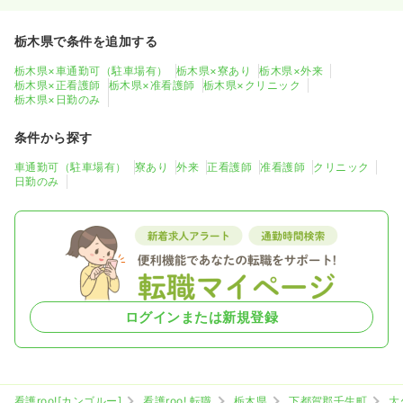
栃木県で条件を追加する
栃木県×車通勤可（駐車場有）
栃木県×寮あり
栃木県×外来
栃木県×正看護師
栃木県×准看護師
栃木県×クリニック
栃木県×日勤のみ
条件から探す
車通勤可（駐車場有）
寮あり
外来
正看護師
准看護師
クリニック
日勤のみ
ログインまたは新規登録
看護roo![カンゴルー]
看護roo! 転職
栃木県
下都賀郡壬生町
大