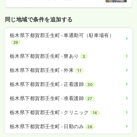
京ライン） 車3分
同じ地域で条件を追加する
栃木県下都賀郡壬生町
×
車通勤可（駐車場有）
29
栃木県下都賀郡壬生町
×
寮あり
3
栃木県下都賀郡壬生町
×
外来
11
栃木県下都賀郡壬生町
×
正看護師
30
栃木県下都賀郡壬生町
×
准看護師
27
栃木県下都賀郡壬生町
×
クリニック
14
栃木県下都賀郡壬生町
×
日勤のみ
26