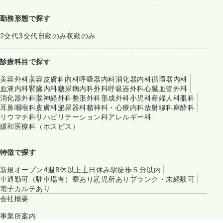
勤務形態で探す
2交代
3交代
日勤のみ
夜勤のみ
診療科目で探す
美容外科
美容皮膚科
内科
呼吸器内科
消化器内科
循環器内科
血液内科
腎臓内科
糖尿病内科
外科
呼吸器外科
心臓血管外科
消化器外科
脳神経外科
整形外科
形成外科
小児科
産婦人科
眼科
耳鼻咽喉科
皮膚科
泌尿器科
精神科・心療内科
放射線科
麻酔科
リウマチ科
リハビリテーション科
アレルギー科
緩和医療科（ホスピス）
特徴で探す
新規オープン
4週8休以上
土日休み
駅徒歩５分以内
車通勤可（駐車場有）
寮あり
託児所あり
ブランク・未経験可
電子カルテあり
会社概要
事業所案内