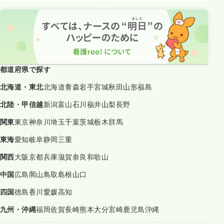
都道府県で探す
北海道・東北
北海道
青森
岩手
宮城
秋田
山形
福島
北陸・甲信越
新潟
富山
石川
福井
山梨
長野
関東
東京
神奈川
埼玉
千葉
茨城
栃木
群馬
東海
愛知
岐阜
静岡
三重
関西
大阪
京都
兵庫
滋賀
奈良
和歌山
中国
広島
岡山
鳥取
島根
山口
四国
徳島
香川
愛媛
高知
九州・沖縄
福岡
佐賀
長崎
熊本
大分
宮崎
鹿児島
沖縄