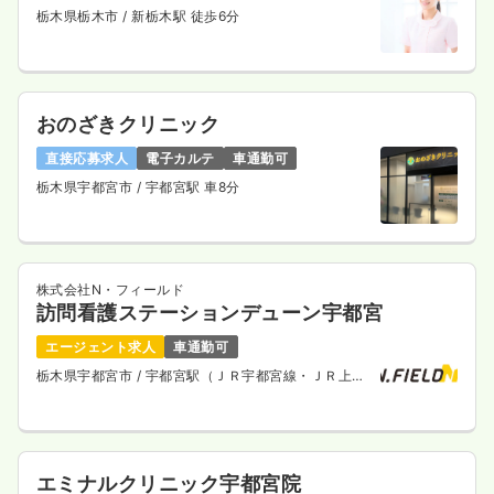
栃木県栃木市
/ 新栃木駅 徒歩6分
おのざきクリニック
直接応募求人
電子カルテ
車通勤可
栃木県宇都宮市
/ 宇都宮駅 車8分
株式会社N・フィールド
訪問看護ステーションデューン宇都宮
エージェント求人
車通勤可
栃木県宇都宮市
/ 宇都宮駅（ＪＲ宇都宮線・ＪＲ上野
東京ライン） 徒歩5分
エミナルクリニック宇都宮院