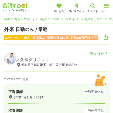
気になる
登録/ログイン
求人検索
メニュー
看護roo![カンゴルー]
看護roo! 転職
栃木県
下都賀郡壬生町
大
外来
日勤のみ / 常勤
エージェント求人
日祝休み
年間休日130日
月給28万円以上可
施設情報
大久保クリニック
栃木県下都賀郡壬生町 / 国谷駅 徒歩7分
2026/07/21 更新
正看護師
一時募集休止
お問い合わせください
准看護師
一時募集休止