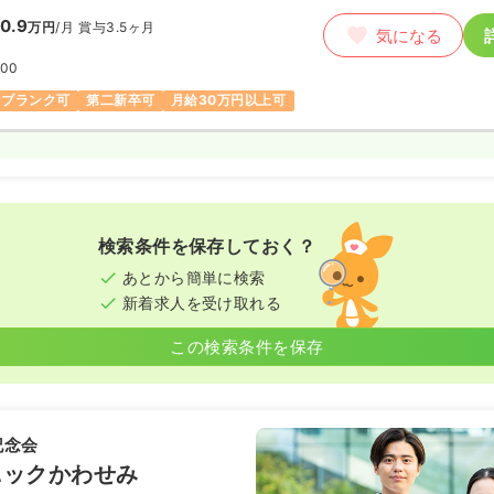
0.9
万円
/月
賞与3.5ヶ月
気になる
:00
ブランク可
第二新卒可
月給30万円以上可
検索条件を保存しておく？
あとから簡単に検索
新着求人を受け取れる
この検索条件を保存
記念会
ニックかわせみ