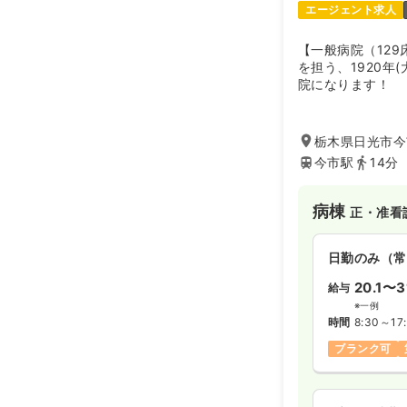
エージェント求人
【一般病院（12
を担う、1920年
院になります！
栃木県日光市今
今市駅
14分
病棟
正・准看
日勤のみ（常
20.1〜3
給与
※一例
時間
8:30～17
ブランク可