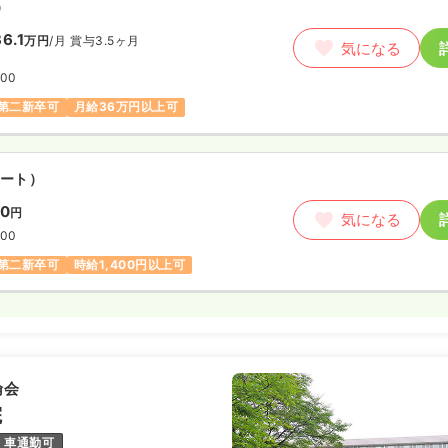
）
6.1
万円
/月
賞与3.5ヶ月
気になる
:00
第二新卒可
月給36万円以上可
ート）
00
円
気になる
:00
第二新卒可
時給1,400円以上可
倫会
院
車通勤可