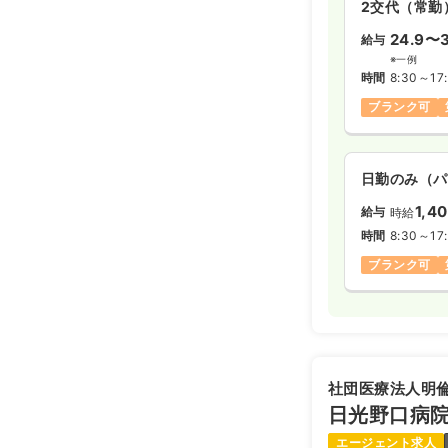
2交代（常勤
24.9〜3
給与
※一例
時間
8:30～17
ブランク可
日勤のみ（パ
1,4
給与
時給
時間
8:30～17
ブランク可
社団医療法人明
日光野口病
エージェント求人