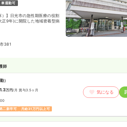
車通勤可
9床）】日光市の急性期医療の役割
(大正9年)に開院した地域密着型病
市381
護師
勤）
1.3
万円
/月
賞与3.5ヶ月
気になる
:00
第二新卒可
月給31万円以上可