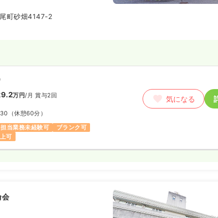
町砂畑4147-2
）
9.2
万円
/月
賞与2回
気になる
:30
（休憩60分）
担当業務未経験可
ブランク可
以上可
倫会