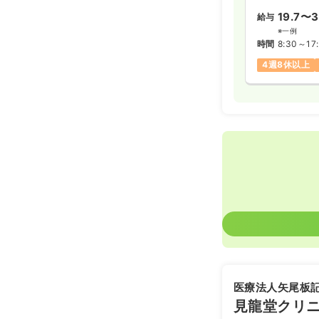
19.7〜3
給与
※一例
時間
8:30～17
4週8休以上
医療法人矢尾板
見龍堂クリ