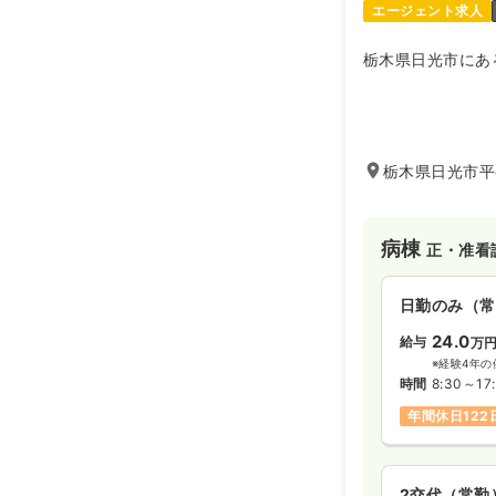
エージェント求人
栃木県日光市にあ
栃木県日光市平ケ
病棟
正・准看
日勤のみ（常
24.0
給与
万
※経験4年の
時間
8:30～17
年間休日122
2交代（常勤