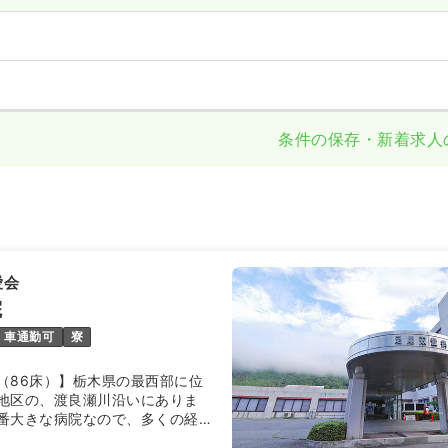
条件の保存・新着求人
愛会
院
車通勤可
寮
（86床）】栃木県の最西部に位
地区の、渡良瀬川沿いにありま
番大きな病院なので、多くの経験
る環境があります。