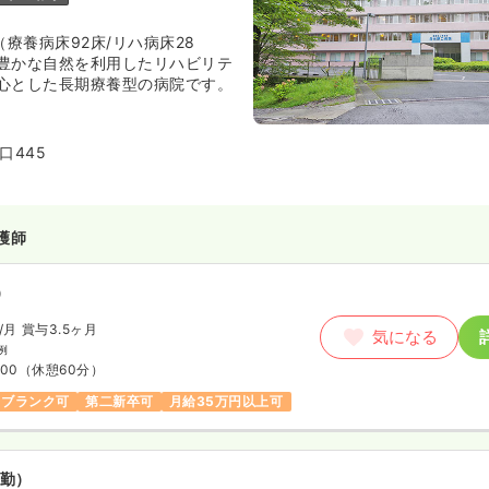
（療養病床92床/リハ病床28
豊かな自然を利用したリハビリテ
心とした長期療養型の病院です。
口445
護師
）
/月
賞与3.5ヶ月
気になる
例
:00
（休憩60分）
ブランク可
第二新卒可
月給35万円以上可
勤）