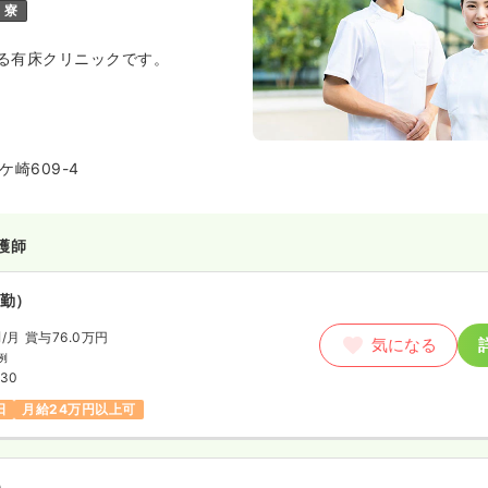
寮
る有床クリニックです。
崎609-4
護師
勤）
円
/月
賞与76.0万円
気になる
例
:30
日
月給24万円以上可
）