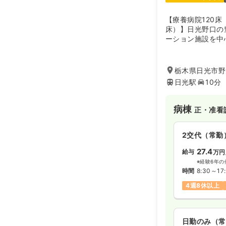
【療養病院120床
床）】日光野口の
ーション施設を中
栃木県日光市野
日光駅
10分
病棟
正・准看
2交代（常勤
27.4
給与
万円
※経験6年の
時間
8:30～17
4週8休以上
日勤のみ（常