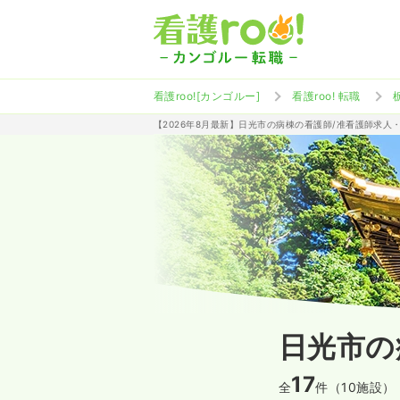
看護roo![カンゴルー]
看護roo! 転職
【2026年8月最新】日光市の病棟の看護師/准看護師求人
日光市の
17
全
件（10施設）