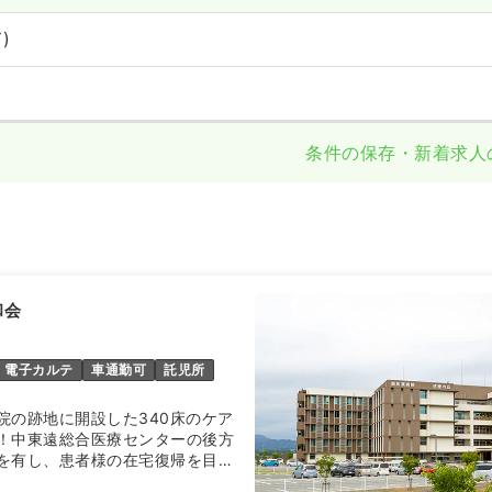
)
条件の保存・新着求人
和会
電子カルテ
車通勤可
託児所
院の跡地に開設した340床のケア
！中東遠総合医療センターの後方
を有し、患者様の在宅復帰を目指