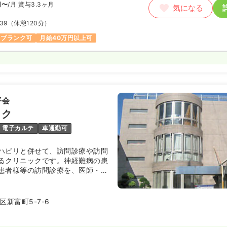
円〜
/月
賞与3.3ヶ月
気になる
:39
（休憩120分）
ブランク可
月給40万円以上可
平会
ック
電子カルテ
車通勤可
ハビリと併せて、訪問診療や訪問
るクリニックです。神経難病の患
患者様等の訪問診療を、医師・リ
看護師・事務スタッフが密に連携
向き合い医療を提供しています。
新富町5-7-6