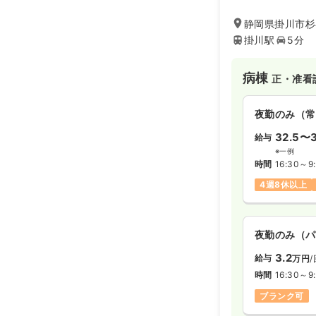
静岡県掛川市杉谷
掛川駅
5分
病棟
正・准看
夜勤のみ（常
32.5〜3
給与
※一例
時間
16:30～9
4週8休以上
夜勤のみ（パ
3.2
給与
万円
/
時間
16:30～9
ブランク可