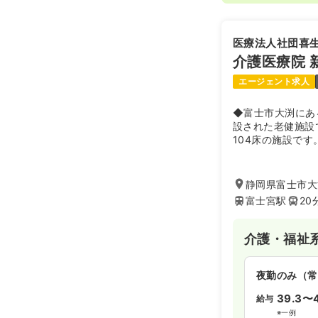
医療法人社団喜
介護医療院 
エージェント求人
◆富士市大渕にあ
設された老健施設
104床の施設です
静岡県富士市大淵
富士宮駅
20
介護・福祉
夜勤のみ（常
39.3〜
給与
※一例