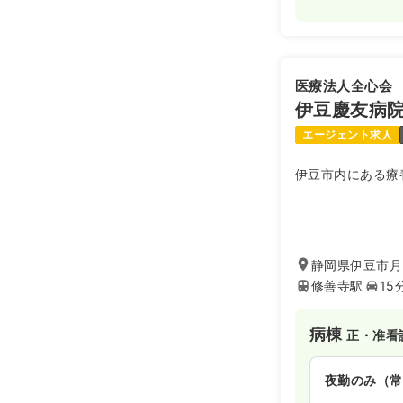
医療法人全心会
伊豆慶友病
エージェント求人
伊豆市内にある療
静岡県伊豆市月ヶ
修善寺駅
15
病棟
正・准看
夜勤のみ（常