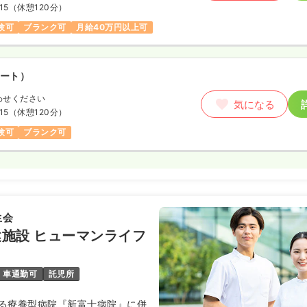
15
（休憩120分）
験可
ブランク可
月給40万円以上可
ート）
わせください
気になる
15
（休憩120分）
験可
ブランク可
生会
施設 ヒューマンライフ
車通勤可
託児所
る療養型病院『新富士病院』に併