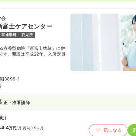
生会
新富士ケアセンター
車通勤可
託児所
る療養型病院『新富士病院』に併
です。開設は平成22年、入所定員
。
3898-1
分
系
正・准看護師
勤）
44.4
万円
/月
賞与0.5ヶ月
気になる