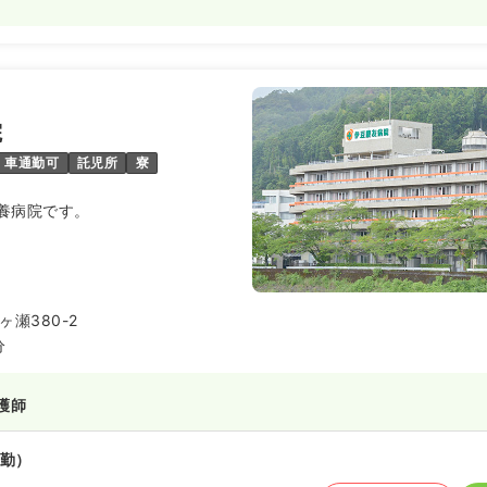
院
車通勤可
託児所
寮
養病院です。
瀬380-2
分
護師
勤）