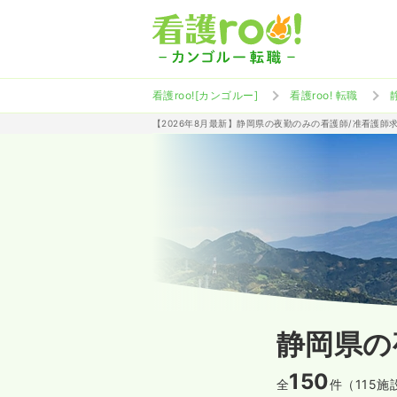
看護roo![カンゴルー]
看護roo! 転職
【2026年8月最新】静岡県の夜勤のみの看護師/准看護師
静岡県の
150
全
件（115施