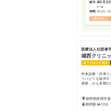
40.5
給与
万
※一例
時間
16:45～9
4週8休以上
医療法人社団泰
城西クリニ
エージェント求人
外来診療・外来リ
リハビリも提供す
者様、がん末期の
ハビリスタッフ・
をとり、患者様に
静岡県静岡市葵区
静岡駅
10分