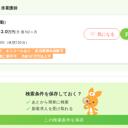
・准看護師
勤）
2.0
万円
/月
賞与2ヶ月
気になる
:00
（休憩120分）
日
オンコールあり
担当業務未経験可
第二新卒可
月給32万円以上可
検索条件を保存しておく？
あとから簡単に検索
新着求人を受け取れる
この検索条件を保存