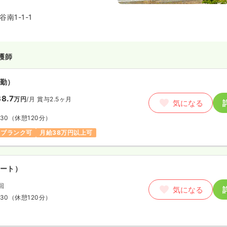
南1-1-1
護師
勤）
8.7
万円
/月
賞与2.5ヶ月
気になる
:30
（休憩120分）
ブランク可
月給38万円以上可
ート）
回
気になる
:30
（休憩120分）