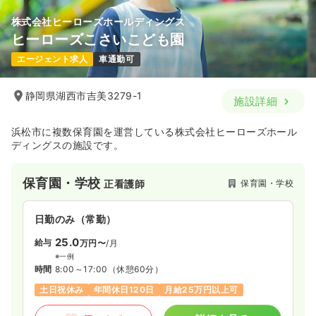
株式会社ヒーローズホールディングス
ヒーローズこさいこども園
エージェント求人
車通勤可
静岡県湖西市吉美3279-1
施設詳細
浜松市に複数保育園を運営している株式会社ヒーローズホール
ディングスの施設です。
保育園・学校
保育園・学校
正看護師
日勤のみ（常勤）
25.0
給与
万円〜
/月
※一例
時間
8:00～17:00
（休憩60分）
土日祝休み
年間休日120日
月給25万円以上可