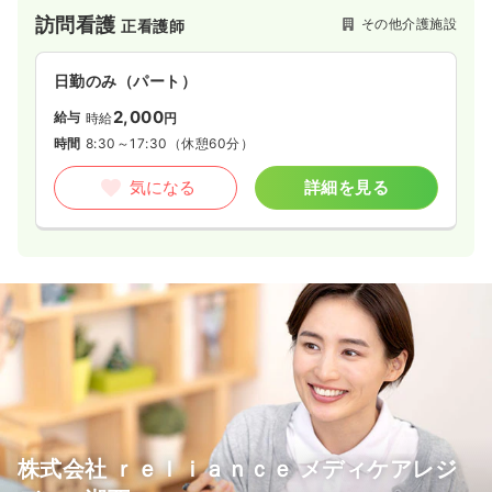
訪問看護
その他介護施設
正看護師
日勤のみ（パート）
2,000
給与
時給
円
時間
8:30～17:30
（休憩60分）
気になる
詳細を見る
株式会社 ｒｅｌｉａｎｃｅ メディケアレジ