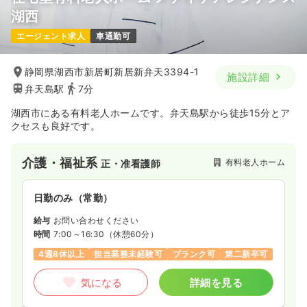
オペ室(手術室)
一般＋療養
正看護師
湖西
エージェント求人
車通勤可
日勤のみ（常勤）
25.5
給与
万円〜
/月
賞与3.3ヶ月
静岡県湖西市新居町新居新弁天3394-1
施設詳細
※経験3年の例
弁天島駅
7分
時間
8:01～17:30
（休憩60分）
日祝休み
年間休日120日
担当業務未経験可
湖西市にある有料老人ホームです。弁天島駅から徒歩15分とア
ブランク可
第二新卒可
クセスも良好です。
気になる
詳細を見る
介護・福祉系
有料老人ホーム
正・准看護師
検診・健診
日勤のみ（常勤）
一般＋療養
保健師
給与
お問い合わせください
日勤のみ（常勤）
時間
7:00～16:30
（休憩60分）
4週8休以上
担当業務未経験可
ブランク可
第二新卒可
24.7〜35.0
給与
万円
/月
賞与3.31ヶ月
※一例
気になる
詳細を見る
時間
8:00～17:00
（休憩60分）
日祝休み
年間休日120日
月給35万円以上可