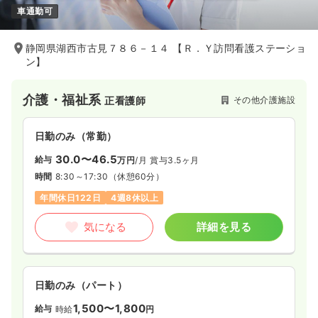
車通勤可
静岡県湖西市古見７８６－１４ 【Ｒ．Ｙ訪問看護ステーショ
ン】
介護・福祉系
その他介護施設
正看護師
日勤のみ（常勤）
30.0〜46.5
給与
万円
/月
賞与3.5ヶ月
時間
8:30～17:30
（休憩60分）
年間休日122日
4週8休以上
気になる
詳細を見る
日勤のみ（パート）
1,500〜1,800
給与
時給
円