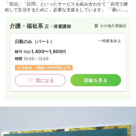
「宿泊」「訪問」といったサービスを組み合わせて「自宅で継
続して生活するために」必要な支援をしています。 「通い」で
顔なじみになった職員が「宿泊」や「訪問」の際にも対応し、
環境の変化に敏感な方の不安を和らげることができる施設です
介護・福祉系
その他介護施設
正・准看護師
一時募集休止
日勤のみ（パート）
1,400〜1,800
給与
時給
円
時間
10:00～12:00
土日休み
時給1,800円以上可
気になる
詳細を見る