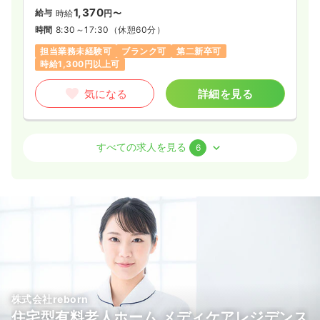
1,370
給与
時給
円〜
時間
8:30～17:30
（休憩60分）
担当業務未経験可
ブランク可
第二新卒可
時給1,300円以上可
気になる
詳細を見る
外来
一般＋療養
正・准看護師
すべての求人を見る
6
日勤のみ（常勤）
22.0〜32.0
給与
万円
/月
賞与2回
※一例
時間
8:45～17:45
（休憩60分）
日祝休み
年間休日120日
月給32万円以上可
気になる
詳細を見る
株式会社reborn
住宅型有料老人ホーム メディケアレジデンス