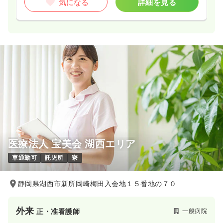
気になる
詳細を見る
医療法人 宝美会 湖西エリア
車通勤可
託児所
寮
静岡県湖西市新所岡崎梅田入会地１５番地の７０
外来
一般病院
正・准看護師