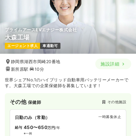
プライムアースEVエナジー株式会社
大森工場
エージェント求人
車通勤可
静岡県湖西市岡崎20番地
施設詳細
新所原駅
10分
世界シェアNo.1のハイブリッド自動車用バッテリーメーカーで
す。大森工場での企業保健師を募集しています！
その他
その他施設
保健師
一時募集休止
日勤のみ（常勤）
450〜650
給与
万円
/年
※一例