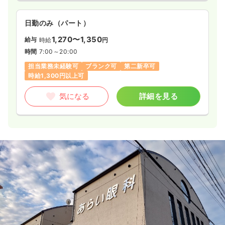
気になる
詳細を見る
日勤のみ（パート）
1,270〜1,350
給与
時給
円
透析
一般＋療養
正看護師
時間
7:00～20:00
担当業務未経験可
ブランク可
第二新卒可
時給1,300円以上可
一時募集休止
日勤のみ（常勤）
22.0〜32.0
給与
万円
/月
賞与2回
気になる
詳細を見る
※一例
時間
8:00～17:00
年間休日120日
4週8休以上
ブランク可
月給32万円以上可
気になる
詳細を見る
一時募集休止
日勤のみ（パート）
給与
お問い合わせください
時間
8:00～17:00