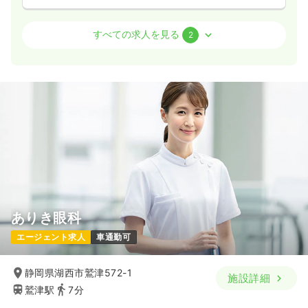
その他
特別養護老人ホーム
正看護師
すべての求人を見る
2
一時募集休止
日勤のみ（常勤）
21.8〜26.1
給与
万円
/月
賞与2回
※一例
時間
8:30～17:30
月給26万円以上可
気になる
詳細を見る
その他
特別養護老人ホーム
保健師
ありき眼科
エージェント求人
車通勤可
一時募集休止
日勤のみ（常勤）
21.8〜26.1
給与
万円
/月
賞与2回
静岡県湖西市鷲津572-1
施設詳細
※一例
鷲津駅
7分
時間
8:30～17:30