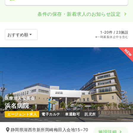
条件の保存・新着求人のお知らせ設定
1-20件 / 23施設
※一時募集休止中を含む
NEW
医療法人宝美会
浜名病院
エージェント求人
電子カルテ
車通勤可
託児所
静岡県湖西市新所岡崎梅田入会地15−70
施設詳細