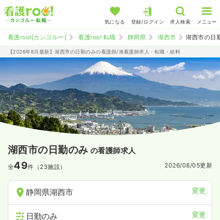
気になる
登録/ログイン
求人検索
メニュー
看護roo![カンゴルー]
看護roo! 転職
静岡県
湖西市
湖西市の日
【2026年8月最新】湖西市の日勤のみの看護師/准看護師求人・転職・給料
湖西市の日勤のみ
の看護師求人
49
2026/08/05
更新
全
件（23施設）
変更
静岡県湖西市
変更
日勤のみ