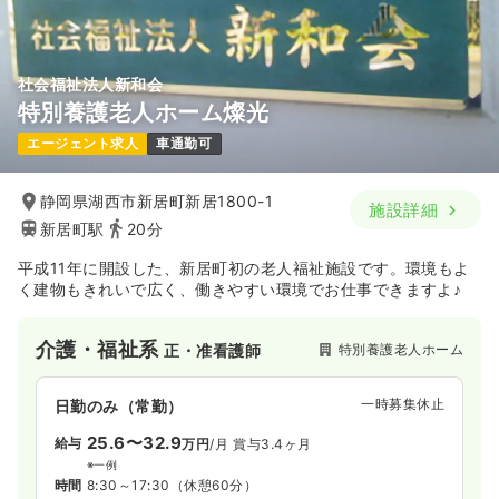
社会福祉法人新和会
特別養護老人ホーム燦光
エージェント求人
車通勤可
静岡県湖西市新居町新居1800-1
施設詳細
新居町駅
20分
平成11年に開設した、新居町初の老人福祉施設です。環境もよ
く建物もきれいで広く、働きやすい環境でお仕事できますよ♪
介護・福祉系
特別養護老人ホーム
正・准看護師
一時募集休止
日勤のみ（常勤）
25.6〜32.9
給与
万円
/月
賞与3.4ヶ月
※一例
時間
8:30～17:30
（休憩60分）