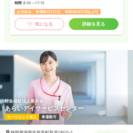
時間
8:30～17:15
土日休み
年間休日121日
年収600万円以上可
気になる
詳細を見る
社会福祉法人新和会
あらいデイサービスセンター
エージェント求人
車通勤可
静岡県湖西市新居町新居1800-1