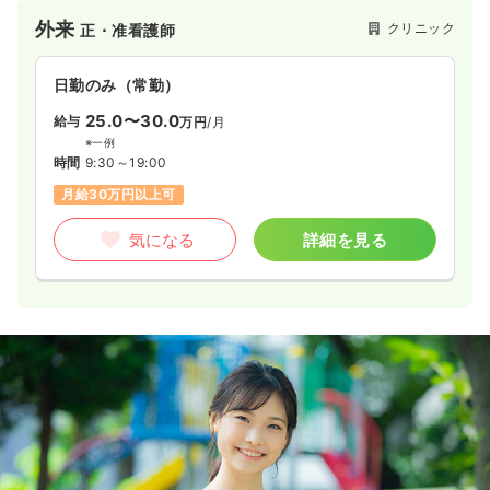
外来
クリニック
正・准看護師
日勤のみ（常勤）
25.0〜30.0
給与
万円
/月
※一例
時間
9:30～19:00
月給30万円以上可
気になる
詳細を見る