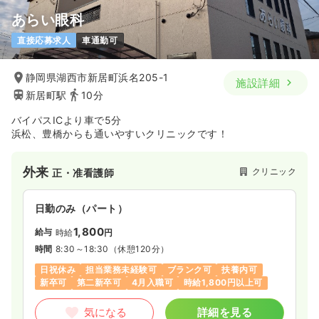
あらい眼科
ブランク可
直接応募求人
車通勤可
気になる
詳細を見る
静岡県湖西市新居町浜名205-1
施設詳細
新居町駅
10分
訪問看護
一般＋療養
正看護師
バイパスICより車で5分
浜松、豊橋からも通いやすいクリニックです！
一時募集休止
日勤のみ（常勤）
22.0〜32.0
給与
万円
/月
賞与3.6ヶ月
外来
クリニック
正・准看護師
※一例
時間
8:30～17:30
（休憩60分）
日祝休み
年間休日120日
オンコールあり
日勤のみ（パート）
担当業務未経験可
ブランク可
第二新卒可
1,800
給与
月給32万円以上可
時給
円
時間
8:30～18:30
（休憩120分）
気になる
詳細を見る
日祝休み
担当業務未経験可
ブランク可
扶養内可
新卒可
第二新卒可
4月入職可
時給1,800円以上可
気になる
詳細を見る