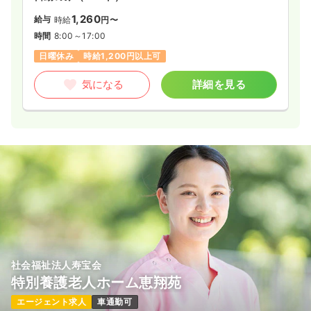
1,260
給与
時給
円〜
時間
8:00～17:00
日曜休み
時給1,200円以上可
気になる
詳細を見る
社会福祉法人寿宝会
特別養護老人ホーム恵翔苑
エージェント求人
車通勤可