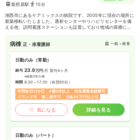
新所原駅
15分
湖西市にあるケアミックスの病院です。2005年に現在の場所に
新築移転いたしました。透析センターやリハビリセンターを備
える他、訪問看護ステーションも設置しており地域の医療に貢
献しています。2020年には介護医療院44床を開設しておりま
す。
病棟
一般＋療養
正・准看護師
日勤のみ（常勤）
23.9
給与
万円
/月
賞与4ヶ月
※経験3年の例
時間
8:30～17:30
（休憩60分）
年間休日120日
4週8休以上
担当業務未経験可
ブランク可
第二新卒可
月給24万円以上可
気になる
詳細を見る
日勤のみ（パート）