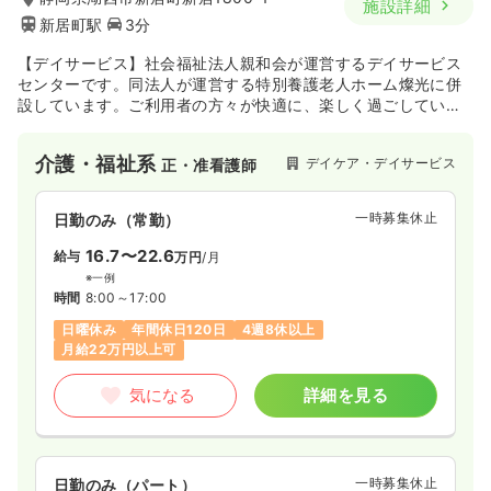
施設詳細
新居町駅
3分
【デイサービス】社会福祉法人親和会が運営するデイサービス
センターです。同法人が運営する特別養護老人ホーム燦光に併
設しています。ご利用者の方々が快適に、楽しく過ごしていた
だけるよう、レクリエーションなどを通して、最良なサービス
を提供しています。
介護・福祉系
デイケア・デイサービス
正・准看護師
一時募集休止
日勤のみ（常勤）
16.7〜22.6
給与
万円
/月
※一例
時間
8:00～17:00
日曜休み
年間休日120日
4週8休以上
月給22万円以上可
気になる
詳細を見る
一時募集休止
日勤のみ（パート）