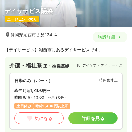
デイサービス陽菜
エージェント求人
静岡県湖西市古見124-4
施設詳細
【デイサービス】湖西市にあるデイサービスです。
介護・福祉系
デイケア・デイサービス
正・准看護師
一時募集休止
日勤のみ（パート）
1,400
給与
時給
円〜
時間
9:15～13:00
（休憩30分）
土日休み
時給1,400円以上可
気になる
詳細を見る