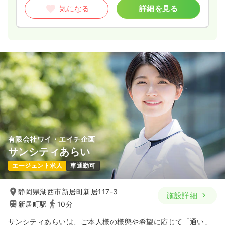
気になる
詳細を見る
有限会社ワイ・エイチ企画
サンシティあらい
エージェント求人
車通勤可
静岡県湖西市新居町新居117-3
施設詳細
新居町駅
10分
サンシティあらいは、ご本人様の様態や希望に応じて「通い」