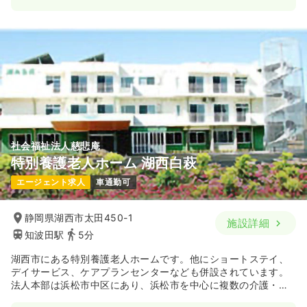
社会福祉法人慈悲庵
特別養護老人ホーム 湖西白萩
エージェント求人
車通勤可
静岡県湖西市太田450-1
施設詳細
知波田駅
5分
湖西市にある特別養護老人ホームです。他にショートステイ、
デイサービス、ケアプランセンターなども併設されています。
法人本部は浜松市中区にあり、浜松市を中心に複数の介護・福
祉施設を運営しております。