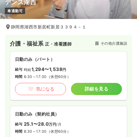
デンス湖西
車通勤可
静岡県湖西市新居町新居３３９４－１
介護・福祉系
その他介護施設
正・准看護師
日勤のみ（パート）
1,294〜1,538
給与
時給
円
時間
8:30～17:30
（休憩60分）
気になる
詳細を見る
日勤のみ（契約社員）
25.1〜28.0
給与
万円
/月
時間
8:30～17:30
（休憩60分）