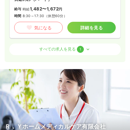
1,482〜1,672
給与
時給
円
時間
8:30～17:30
（休憩60分）
気になる
詳細を見る
外来
一般病院
保健師
すべての求人を見る
1
日勤のみ（パート）
1,505〜1,695
給与
時給
円
時間
8:30～17:30
（休憩60分）
気になる
詳細を見る
Ｒ．Ｙホームメディカルケア有限会社