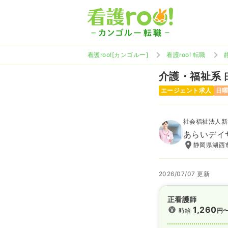
看護roo![カンゴルー]
看護roo! 転職
介護・福祉系
エージェント求人
日
社会福祉法人新
あらいデイ
静岡県湖西市
2026/07/07 更新
正看護師
1,260
時給
円