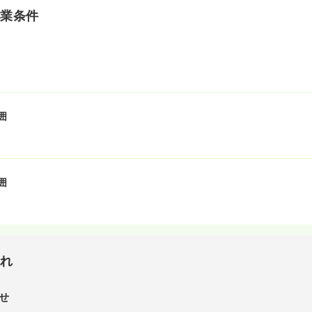
就業条件
囲
囲
流れ
せ