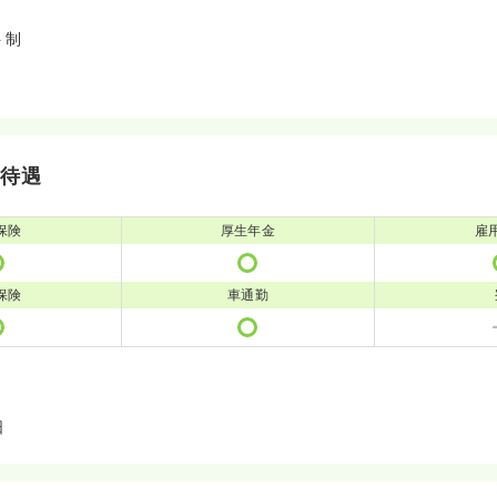
ト制
・待遇
保険
厚生年金
雇
保険
車通勤
日