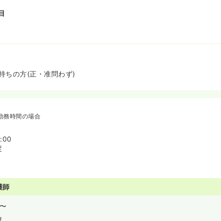
目
持ちの方(正・准問わず)
勤務時間の場合
:00
度
護師
〜
慮